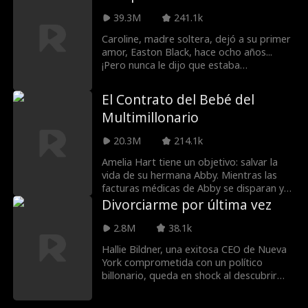
malentendido. Kiefer O'Reilly, el
que se mude con él. ¿Puede confiar en él?
despiadado jefe mafioso, solo quiere una
39.3M
241.1k
¿Oculta algo más?
cosa: recuperar el amor de Genesis.
Caroline, madre soltera, dejó a su primer
amor, Easton Black, hace ocho años...
¡Pero nunca le dijo que estaba
embarazada! Ahora él es la estrella de
hockey más sexy de la liga y también su
El Contrato del Bebé del
jefe. ¿Caroline le contará la verdad o será
Multimillonario
demasiado tarde? Basado en Shutout de
Jami Davenport.
20.3M
214.1k
Amelia Hart tiene un objetivo: salvar la
vida de su hermana Abby. Mientras las
facturas médicas de Abby se disparan y
su mundo se desmorona, la
Divorciarme por última vez
desesperación lleva a Amelia hasta
Madam X, la propietaria del servicio de
2.8M
38.1k
acompañantes más grande de Los
Hallie Bildner, una exitosa CEO de Nueva
Ángeles. La solución radica en un
York comprometida con un político
encuentro de alto riesgo con el director
billonario, queda en shock al descubrir
ejecutivo multimillonario Nathan Reed.
que su amor de preparatoria jamás firmó
Para salvar la vida de su hermana, Amelia
los papeles del divorcio. Decidida a
Hart debe ofrecerle una vida. ¡Necesita