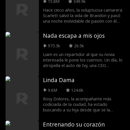
15.8M
349.9k
ella… y el ex que hará lo que sea por verla
consumirse.
Hace cinco años, la voluptuosa camarera
Scarlett salvó la vida de Brandon y pasó
una noche inolvidable de pasión con él
antes de desaparecer. Ahora ha
regresado, adelgazada e irreconocible, y
Nada escapa a mis ojos
él es el CEO solitario que sin saberlo es el
padre de su hija.
973.3k
26.5k
Liam es un repartidor al que su novia
interesada le pone los cuernos. Un día, lo
atropella el auto de Ivy, una CEO
despampanante. A raíz del accidente,
obtiene el superpoder de la "Visión
Linda Dama
Divina", que le permite ver cuánto tiempo
le queda de vida a la gente y el verdadero
9.6M
124.6k
valor de las cosas.
Rosy Dolores, la acompañante más
codiciada de la ciudad, ha estado
buscando a su hija desde que se la
quitaron al dar a luz. Para ayudarla a
pagar por su búsqueda, Rosy decide
Entrenando su corazón
aceptar un falso compromiso con el