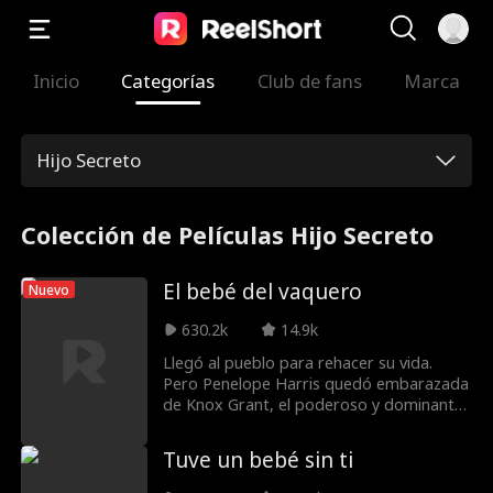
Inicio
Categorías
Club de fans
Marca
Hijo Secreto
Colección de Películas Hijo Secreto
El bebé del vaquero
Nuevo
630.2k
14.9k
Llegó al pueblo para rehacer su vida.
Pero Penelope Harris quedó embarazada
de Knox Grant, el poderoso y dominante
hermano mayor de su ex, el rudo
vaquero dueño del rancho donde trabaja.
Tuve un bebé sin ti
Ahora Penelope está atrapada entre el
hombre capaz de incendiar el mundo por