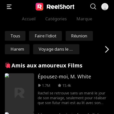
Accueil
Catégories
Marque
Tous
Faire l'idiot
Réunion
Harem
Voyage dans le te
mps
Rédemption
Immortel
Amis aux amoureux Films
Maréchal/Généra
Nick Ritacco
Épousez-moi, M. White
l
1.7M
15.4k
Mafia
Ennemis aux amo
Rachel se retrouve sans un marié le jour
de son mariage, seulement pour réaliser
ureux
Réincarnation
TJ Wilk
que son futur mari est au lit avec son
propre cousin! En refusant de devenir la
risée de la ville, Rachel décide de