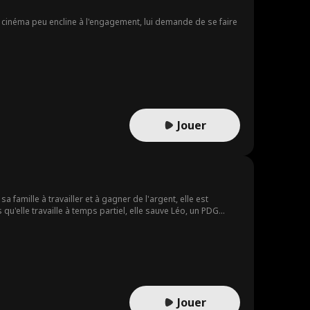
 de cinéma peu encline à l'engagement, lui demande de se faire
Jouer
a famille à travailler et à gagner de l'argent, elle est
qu'elle travaille à temps partiel, elle sauve Léo, un PDG
se, et au fil du temps, leur amour s'épanouit. Mais en perçant
ment Lyla défendra-t-elle leur amour ? Quelle fin les attend,
Jouer