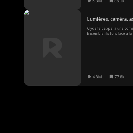
6.3M
86.1k
Lumières, caméra, ac
Clyde fait appel à une com
Ensemble, ils font face à l
Déterminé à prouver leur re
Dans un effort désespéré p
4.8M
77.8k