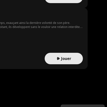
ps, exauçant ainsi la dernière volonté de son père.
tant, ils développent sans le vouloir une relation interdite.
re de Clyde à arranger le mariage de Violet avec un autre.
Jouer