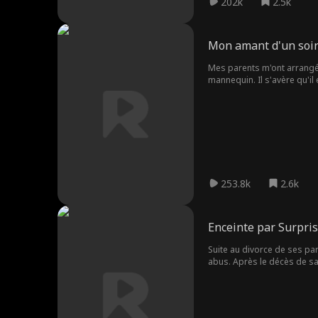
202k
2.5k
Mon amant d'un soir
Mes parents m'ont arrangé u
mannequin. Il s'avère qu'il 
253.8k
2.6k
Enceinte par Surpris
Suite au divorce de ses par
abus. Après le décès de sa 
Son beau-père ayant même v
Un soir, lorsqu'elle était 
accidentellement en un coup
la forcer à une IVG. Au der