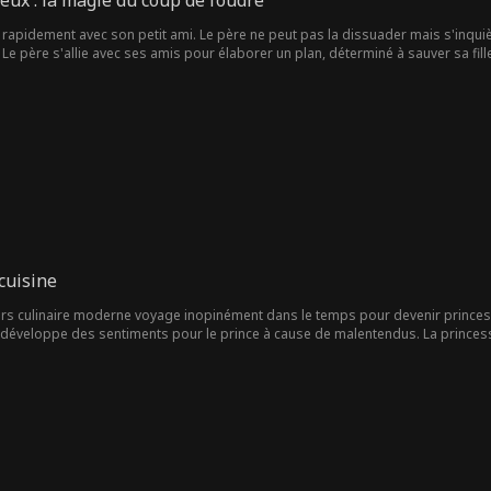
ux : la magie du coup de foudre
la royauté
é
e adulte
r rapidement avec son petit ami. Le père ne peut pas la dissuader mais s'inquièt
Échange de co
Voisin
Enfant Perdu
Amour toxiqu
é. Le père s'allie avec ses amis pour élaborer un plan, déterminé à sauver sa fil
rps
e
tit ami
Identité multi
Thème de No
Survie
R
ple
ël
e
Soldat
Comédie Musi
Reality Show
Romance Noir
cale
Jessica Jacoby
Original japon
Docteur
Evan Wick
ais
r
Tension sexuel
Mère célibatai
Amour-Haine
cuisine
le intense
re
s culinaire moderne voyage inopinément dans le temps pour devenir princesse. 
t développe des sentiments pour le prince à cause de malentendus. La princesse 
inaires. Peut-elle surpasser les autres pour devenir la cheffe cuisinière ? Pe
elation avec le prince ? Restez à l'écoute.