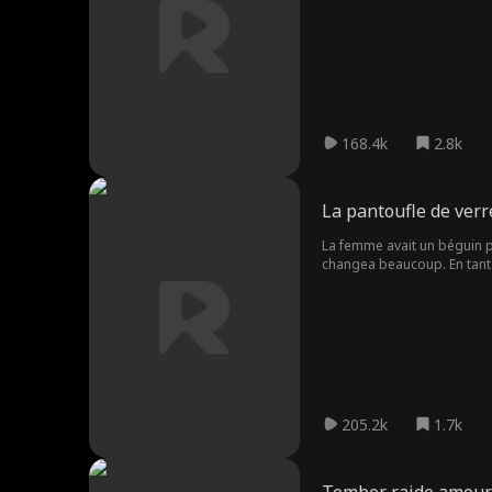
bombe à retardement pour
Amants Contr
Nicholas Rodri
Grossesse
actuels
guez
Fantaisie
Milliardaire
Coup d'un soir
A
Toxique
John Palmer
Lorenzo Brun
M
168.4k
2.8k
etti
n
Femme au foy
Sarah Evans
Maryana Dvor
er
ska
La pantoufle de verre
Candace Mizg
Alexandra Shy
Héritière
La femme avait un béguin p
a
dlovska
changea beaucoup. En tant q
Brittany Marsi
Courtney Carl
Nova Gaver
révéler son identité. Contre
cek
Douglas Jung
Kasey Esser
Addison Bow
man
Contemporain
Vampire
Mystère
Mari
ur
205.2k
1.7k
Drame médica
Parents dévou
athlète
l
és
Jeune adulte
Horreur
LGBT
Histoire d