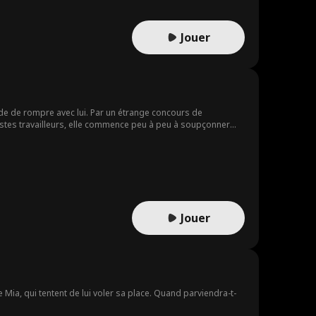
ière fortunée, qui avait des plans sur Edward. Contre toute
rmation d'Ella, d'une fille timide et complexée en une femme
ce à leur enfant puis, des années plus tard, deviendra une
Jouer
ide de rompre avec lui. Par un étrange concours de
destes travailleurs, elle commence peu à peu à soupçonner
oupe, s’est en effet fait passer pour un infirmier bénévole
ier... et si cette personne n’était autre que la femme qu’il a
Jouer
 Mia, qui tentent de lui voler sa place. Quand parviendra-t-