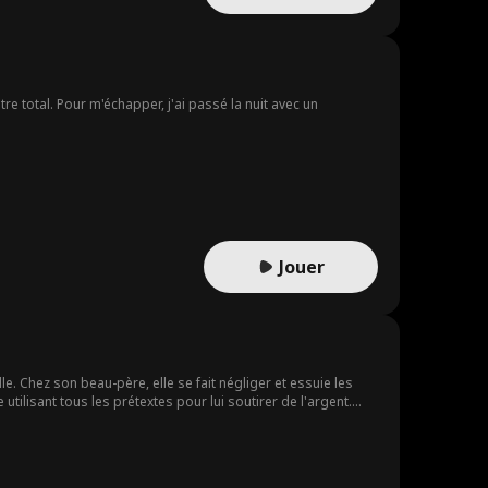
e total. Pour m'échapper, j'ai passé la nuit avec un
Jouer
e. Chez son beau-père, elle se fait négliger et essuie les
tilisant tous les prétextes pour lui soutirer de l'argent.
vailler à mi-temps dans le but de pouvoir payer ses études.
s par un Edward saoul comme un cochon, soirée qui se finira
-père, désireux de la vendre à des gens louches, s'apprête à
ction. Cependant, à cause de son statut social, Ella est