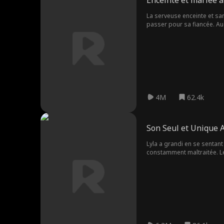
Enceinte et mariée à
La serveuse enceinte et san
passer pour sa fiancée. Aucu
4M
62.4k
Son Seul et Unique
Lyla a grandi en se sentant 
constamment maltraitée. Le 
aussi beau que doux, et se 
le mystère du passé de Lyla
Léo et elle, sous la protec