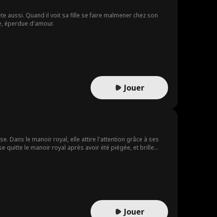
Temps
pe
e aussi. Quand il voit sa fille se faire malmener chez son
Petite ombre
Bien-être
Interdit
le, éperdue d'amour.
oyauté/Nobl
Bien Trop Tard
sse
Serveur
Sentiments Ca
Moderne
chés
Jouer
Cow-boy
Étudiant
Playboy
Érotisme
Employé de bu
Secret
reau
Dans le manoir royal, elle attire l'attention grâce à ses
quitte le manoir royal après avoir été piégée, et brille
ndant ce temps, un autre homme a aussi des sentiments pour
Jouer