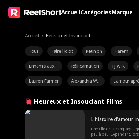
Accueil
Catégories
Marque
Accueil
/
Heureux et Insouciant
Tous
Faire l'idiot
Réunion
Harem
Ennemis aux a
Réincarnation
TJ Wilk
moureux
Lauren Farmer
Alexandria Wa
L'amour apr
tts
le mariage
Luke Charles S
Ethan Kirschb
Jey Reynolds
Heureux et Insouciant Films
tafford
aum
Romance
Jarred Harper
Jenna Malatsk
L'histoire d'amour 
ey
Romance sur l
Différence d'â
Héroïne fort
Une fille de la campagne q
peu à peu. Cependant, lors
e campus
ge