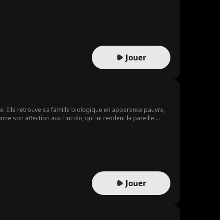
Jouer
ce. Elle retrouve sa famille biologique en apparence pauvre,
ne son affection aux Lincoln, qui lui rendent la pareille.
nsi que le milliardaire Théo Jones, richissime et très
Jouer