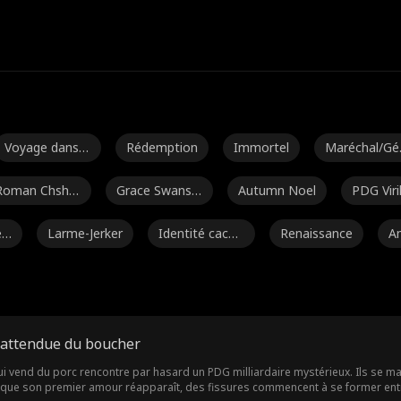
Voyage dans l
Rédemption
Immortel
Maréchal/Gé
e temps
éral
Roman Chsher
Grace Swanso
Autumn Noel
PDG Viri
bakov
n
ès
Larme-Jerker
Identité caché
Renaissance
A
e
é
Freddy Piazza
Seigneur du cri
Lauren Pence
Al
me
m
Daniela Couso
Avery Lynch
Papa Sexy
Ethan Vaug
inattendue du boucher
n
e
Noam Sigler
Isabella De So
Dragon
Amis au
ui vend du porc rencontre par hasard un PDG milliardaire mystérieux. Ils se m
que son premier amour réapparaît, des fissures commencent à se former entre eu
uza Moore
ureux