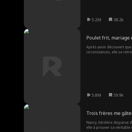
victime de railleries venan
attente, Edward reste ferm
forte et courageuse, gagne
brillante chercheuse sur l'I
5.2M
38.2k
Poulet frit, mariage 
Après avoir découvert que s
circonstances, elle se ret
que son mari cache sa rich
afin d’honorer la dernière v
épousée sur un coup de têt
5.8M
59.9k
Trois frères me gâte
Nancy, héritière disparue d
elle à prouver sa véritable 