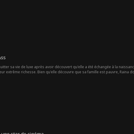
Ass
quitter sa vie de luxe après avoir découvert qu'elle a été échangée à la naissan
 leur extrême richesse. Bien qu'elle découvre que sa famille est pauvre, Raina don
le, les Smith, et leur fille diabolique tentent de la détruire, sa vraie famille, ai
ossible pour protéger Raina.