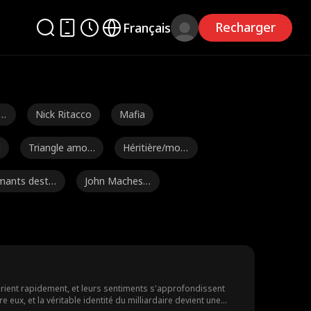
Recharger
Français
n
Nick Ritacco
Mafia
l
Triangle amou
Héritière/mon
reux
daine
mants destin
John Machesk
s
y
exander Tru
Torride
Julia Lynn Clar
ble
ke
ha
Ryan Watson
Payton Morelli
Henderson
x amo
Bébés Géniau
L'amour après
arient rapidement, et leurs sentiments s'approfondissent
x, et la véritable identité du milliardaire devient une
x
le divorce