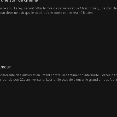
 une star de cinéma
s le sou, Lacey, se voit offrir le rôle de sa vie lorsque Chris Powell, une star
n d’eux ne sait que le bébé qu'elle porte est en réalité le sien.
 Amour
différente des autres et en luttant contre un sentiment d'infériorité. Forcée par s
jour de son 22e anniversaire, Lyla fait le vœu de trouver le grand amour. Alors 
retrouve enceinte inopinément. Léo la recueille et s'occupe d'elle avec tendres
, ils se retrouvent pris dans un engrenage de complots et de malveillance. Com
tion de la déesse du destin ?