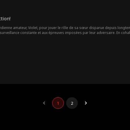
tion!
édienne amateur, Violet, pour jouer le rôle de sa sœur disparue depuis longtem
a surveillance constante et aux épreuves imposées par leur adversaire. En cohabi
lation taboue, leur ennemi cherche à salir leur réputation, ce qui conduit le pè
our vivre leur amour, Clyde décide d'interrompre la cérémonie du mariage...
1
2