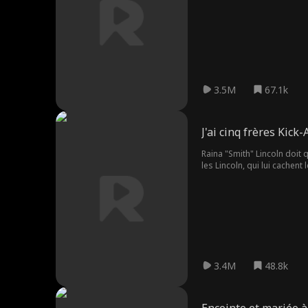
3.5M
67.1k
J'ai cinq frères Kick-
Raina "Smith" Lincoln doit 
les Lincoln, qui lui cachent
Alors que son ancienne famil
séduisant, font tout leur p
3.4M
48.8k