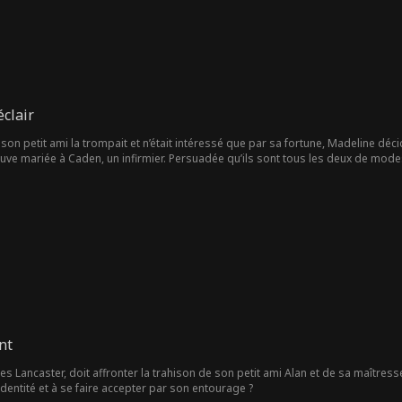
t de la sœur d'Edward ainsi qu'à la fac. Elle se fait même menacer par une hérit
e concernant son désir de la protéger. Traversant maintes épreuves, la transfo
 doucement mais sûrement le cœur d'Edward. Elle donnera sereinement naissan
A.
éclair
on petit ami la trompait et n’était intéressé que par sa fortune, Madeline déc
rouve mariée à Caden, un infirmier. Persuadée qu’ils sont tous les deux de mo
esse et son pouvoir. Caden Wilson Cashmore, énigmatique PDG d’un puissant gr
olonté de son frère. Depuis, il est à la recherche du receveur du cœur de ce dern
e ?
nt
es Lancaster, doit affronter la trahison de son petit ami Alan et de sa maîtresse
identité et à se faire accepter par son entourage ?