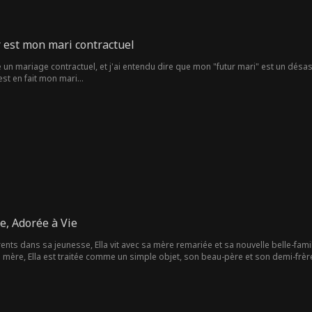
 est mon mari contractuel
n mariage contractuel, et j'ai entendu dire que mon "futur mari" est un désastr
est en fait mon mari...
e, Adorée à Vie
ents dans sa jeunesse, Ella vit avec sa mère remariée et sa nouvelle belle-famill
mère, Ella est traitée comme un simple objet, son beau-père et son demi-frère u
idé son compte réservé à ses frais de scolarité, elle se retrouve forcée à tra
de service au bar, Ella se fait droguer par un client, mais est sauvée in extremi
 d'un soir. Deux mois plus tard, Ella découvre qu'elle est enceinte ! Son beau
nier moment, Edward sauve Ella et la ramène chez lui, lui procurant aide et prote