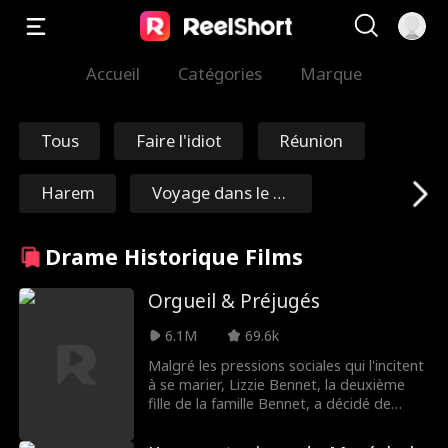
Accueil
Catégories
Marque
Tous
Faire l'idiot
Réunion
Harem
Voyage dans le te
mps
Rédemption
Immortel
Drame Historique Films
Maréchal/Généra
Nick Ritacco
Orgueil & Préjugés
l
6.1M
69.6k
Mafia
Ennemis aux amo
Malgré les pressions sociales qui l'incitent
à se marier, Lizzie Bennet, la deuxième
ureux
Réincarnation
TJ Wilk
fille de la famille Bennet, a décidé de
rester célibataire. Mais lorsque son père
tombe gravement malade, Lizzie se