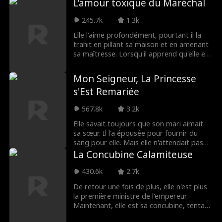
L'amour toxique du Maréchal
Roman Chsherba
Grace Swanson
retrouve propulsée dans le monde
classiste des mariages arrangés afin de
245.7k
1.3k
kov
sauver sa famille de la misère. Après une
Autumn Noel
PDG Viril
rencontre décisive avec M. Darcy, un
Elle l'aime profondément, pourtant il la
millionnaire sombre et mystérieux, Lizzie
trahit en pillant sa maison et en amenant
est contrainte de choisir entre renier ses
sa maîtresse. Lorsqu'il apprend qu'elle est
Triangle amoure
Héritière/mondai
sentiments pour le bien de sa famille ou
mourante, il supplie pour une autre
se laisser aller à un amour insensé. Une
chance, mais c'est trop tard.
ux
ne
Mon Seigneur, La Princesse
Lauren Farmer
Alexandria Watts
jeune fille pauvre pourra-t-elle faire
s'Est Remariée
fondre le cœur d'un milliardaire glacial ?
L'amour après le
Larme-Jerker
567.8k
3.2k
Elle savait toujours que son mari aimait
mariage
Identité cachée
Renaissance
sa sœur. Il l'a épousée pour fournir du
sang pour elle. Mais elle n'attendait pas
qu'il la méprise. Lorsqu'elle a perdu son
La Concubine Calamiteuse
Amants destinés
John Machesky
enfant, il a appris la vérité et il regrettait.
Mais il était trop tard.
430.6k
2.7k
Luke Charles Sta
Ethan Kirschbau
De retour une fois de plus, elle n'est plus
la première ministre de l'empereur.
fford
m
Maintenant, elle est sa concubine, tentant
Jey Reynolds
Freddy Piazza
de renverser la nation !