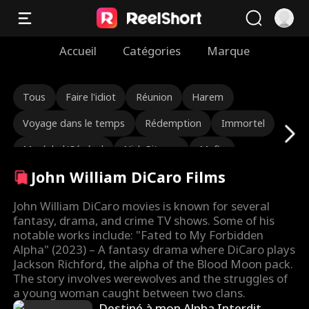
Accueil
Catégories
Marque
Tous
Faire l'idiot
Réunion
Harem
Voyage dans le temps
Rédemption
Immortel
Maréchal/Général
Nick Ritacco
Mafia
John William DiCaro Films
Ennemis aux amoureux
Réincarnation
TJ Wilk
Roman Chsherbakov
Grace Swanson
John William DiCaro movies is known for several
fantasy, drama, and crime TV shows. Some of his
Autumn Noel
PDG Viril
Triangle amoureux
notable works include: "Fated to My Forbidden
Alpha" (2023) – A fantasy drama where DiCaro plays
Héritière/mondaine
Lauren Farmer
Jackson Richford, the alpha of the Blood Moon pack.
The story involves werewolves and the struggles of
Alexandria Watts
L'amour après le mariage
a young woman caught between two clans.
Destiné à mon Alpha Interdit
Larme-Jerker
Identité cachée
Renaissance