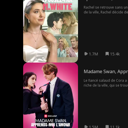
Rachel se retrouve sans un 
de la ville, Rachel décide d
1.7M
15.4k
Madame Swan, Appr
Le fiancé salaud de Cora a m
riche de la ville, qui se tro
1.5M
11.1k