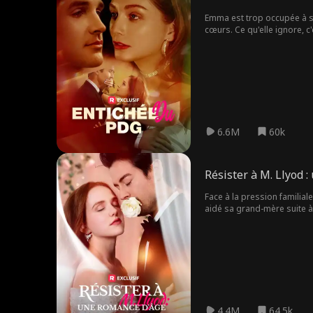
Emma est trop occupée à s
cœurs. Ce qu'elle ignore, 
croiser, Emma trouvera-t-el
6.6M
60k
Résister à M. Llyod 
Face à la pression familial
aidé sa grand-mère suite à 
sa grand-mère. Ils forment 
4.4M
64.5k