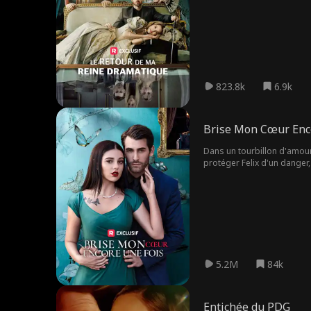
823.8k
6.9k
Brise Mon Cœur Enc
Dans un tourbillon d'amour
protéger Felix d'un danger,
et des mensonges entre eux,
copine au bras de Felix, tou
5.2M
84k
Entichée du PDG