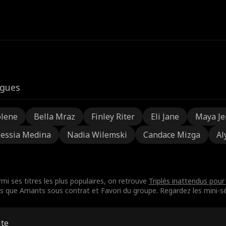
igues
olene
Bella Mraz
Finley Riter
Eli Jane
Maya Je
lessia Medina
Nadia Wilemski
Candace Mizga
Al
mi ses titres les plus populaires, on retrouve
Triplés inattendus pour 
s que Amants sous contrat et Favori du groupe. Regardez les mini-sér
ite