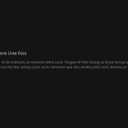
ore Une Fois
 et de trahison, la romance entre Lucie Teague et Felix Young se brise lorsqu
 sacrifie leur amour, pour ne le retrouver que des années plus tard, devenu un 
 Lucie doit gérer son nouveau travail sous le regard attentif de Felix et suppor
t en cachant une vérité qui pourrait soit les réunir, soit les détruire à jamais.