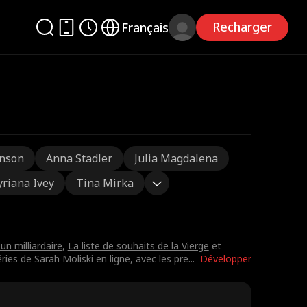
Recharger
Français
nson
Anna Stadler
Julia Magdalena
yriana Ivey
Tina Mirka
un milliardaire
,
La liste de souhaits de la Vierge
et
ies de Sarah Moliski en ligne, avec les pre
...
Développer