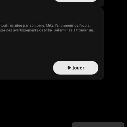
ll recrutée par son père, Mike, l'entraîneur de l'école,
ause des avertissements de Mike. Déterminée à trouver un
ns gênantes avec des garçons douteux. Mais Wayne est
crète. Pendant ce temps, le harcèlement à l'école s'intensifie,
ect de la communauté scolaire. Au final, Lindsay et Wayne
Jouer