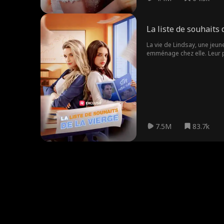
La liste de souhaits 
La vie de Lindsay, une jeun
emménage chez elle. Leur p
petit ami avant la fin de l
toujours là pour l'aider lor
ce qui pousse Lindsay à pre
sont couronnés Roi et Reine
7.5M
83.7k