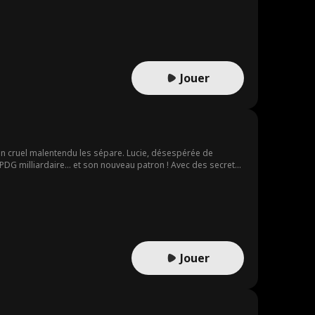
Jouer
'un cruel malentendu les sépare. Lucie, désespérée de
PDG milliardaire... et son nouveau patron ! Avec des secrets
ter la torture infligée par sa jeune sœur Elena, la nouvelle
Jouer