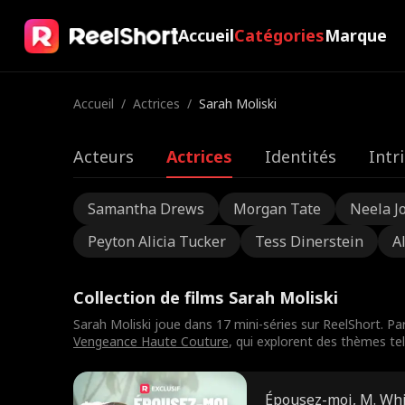
Accueil
Catégories
Marque
Accueil
/
Actrices
/
Sarah Moliski
Acteurs
Actrices
Identités
Intr
Samantha Drews
Morgan Tate
Neela J
Peyton Alicia Tucker
Tess Dinerstein
A
Collection de films Sarah Moliski
Sarah Moliski joue dans 17 mini-séries sur ReelShort. Par
Vengeance Haute Couture
, qui explorent des thèmes tel
Épousez-moi, M. Wh