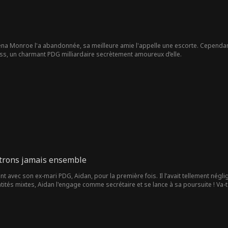
ena Monroe l'a abandonnée, sa meilleure amie l'appelle une escorte. Cependant
oss, un charmant PDG milliardaire secrètement amoureux d’elle.
trons jamais ensemble
t avec son ex-mari PDG, Aidan, pour la première fois. Il l’avait tellement négl
tés mixtes, Aidan l'engage comme secrétaire et se lance à sa poursuite ! Va-t-