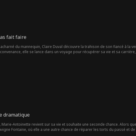
s fait faire
charné du mannequin, Claire Duval découvre la trahison de son fiancé à la veil
nvenance, elle se lance dans un voyage pour récupérer sa vie et sa carrière, n
ustrie de la mode aux enjeux élevés.
ne dramatique
n, Marie-Antoinette revient sur sa vie et souhaite une seconde chance. Alors que 
Lavigne Fontaine, où elle a une autre chance de réparer les torts du passé et d
ont. Je ne la tuerai pas d'abord.