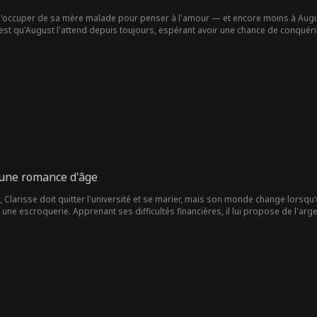
'occuper de sa mère malade pour penser à l'amour — et encore moins à Augus
c'est qu'August l'attend depuis toujours, espérant avoir une chance de conqué
le le courage de lui faire confiance, ou risque-t-elle de passer à côté du vérita
: une romance d'âge
e, Clarisse doit quitter l'université et se marier, mais son monde change lorsqu
une escroquerie. Apprenant ses difficultés financières, il lui propose de l'ar
une alliance inattendue, mais Austin lui cache sa véritable identité.