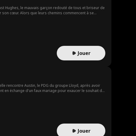
t Hughes, le mauvais garçon redouté de tous et briseur de
rir son cœur. Alors que leurs chemins commencent à se
ble bonheur ?
Jouer
'elle rencontre Austin, le PDG du groupe Lloyd, après avoir
gent en échange d'un faux mariage pour exaucer le souhait de
Jouer