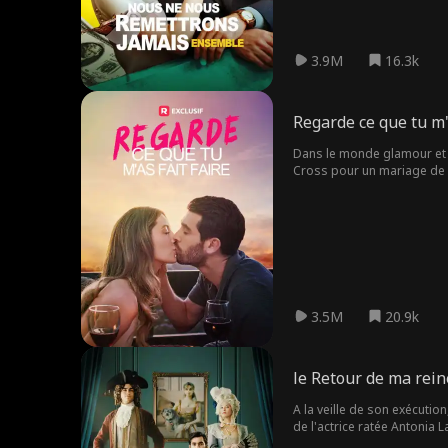
3.9M
16.3k
Regarde ce que tu m'a
Dans le monde glamour et a
Cross pour un mariage de co
dans le contexte d'une ind
3.5M
20.9k
le Retour de ma rei
A la veille de son exécutio
de l'actrice ratée Antonia 
méchants qui la hantent le f