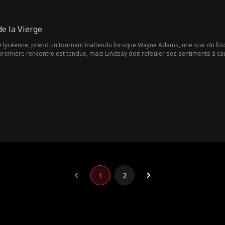
de la Vierge
e lycéenne, prend un tournant inattendu lorsque Wayne Adams, une star du footba
remière rencontre est tendue, mais Lindsay doit refouler ses sentiments à c
'année scolaire, les tentatives de Lindsay se soldent souvent par des situatio
squ'elle est en difficulté. Leur lien s'approfondit et ils entament une relation se
ndre la défense de ses camarades. Ses efforts lui valent le soutien et le resp
 du Bal de Promo, et Mike accepte enfin leur relation.
1
2