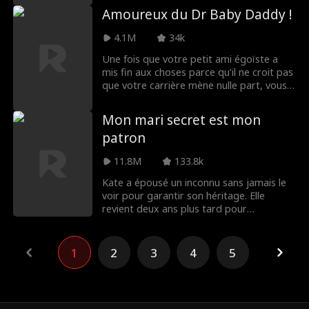
se résister ?
Amoureux du Dr Baby Daddy !
4.1M
34k
Une fois que votre petit ami égoïste a
mis fin aux choses parce qu’il ne croit pas
que votre carrière mène nulle part, vous
vous engagez à lui prouver qu’il a tort.
Déterminé à devenir le meilleur résident
Mon mari secret est mon
en chirurgie, vous vous lancez dans le
patron
travail – et sous la direction de votre
superviseur résident, le Dr Sawyer
11.8M
133.8k
Campbell : chirurgien de renom
impitoyable, papa surprise et, pire que
Kate a épousé un inconnu sans jamais le
tout… le père de votre ex.
voir pour garantir son héritage. Elle
revient deux ans plus tard pour
demander le divorce, sans savoir que son
patron milliardaire sexy pour qui elle
craque, Jack Townsend, est son mari
1
2
3
4
5
secret.