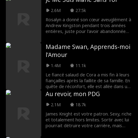
Allison lui envoie un SMS lui indiquant
qu'elle sort maintenant avec Lucas Ager,
2.6M
27.5k
mais que se passe-t-il lorsqu'un coup du
Rosalyn a donné son cœur aveuglément à
sort se produit et que toute l'entreprise
Andrew Kingston pendant trois années
voit son SMS ?! Lucas Ager la licenciera-t-
entières, juste pour l'avoir abandonnée
il… ou les secrets de leur passé seront-ils
comme si elle n'était rien. Lors de son
révélés ?
mariage avec quelqu'un d'autre, il se
Madame Swan, Apprends-moi
présente pour lui dire que ... elle était tout
l'Amour
pour lui depuis le début?
1.4M
11.1k
Le fiancé salaud de Cora a mis fin à leurs
fiançailles après la faillite de sa famille. En
quête de réconfort, elle est allée dans un
bar et a couché avec l'homme le plus
Au revoir, mon PDG
riche de la ville, qui se trouve aussi être
l'oncle de ce salaud !
2.1M
18.7k
James Knight est votre patron. Sexy, riche
et totalement hors limites. Sortir avec lui
pourrait détruire votre carrière, mais
l'aimer vous brisera certainement le cœur.
Parce que ce qui est pire que de savoir