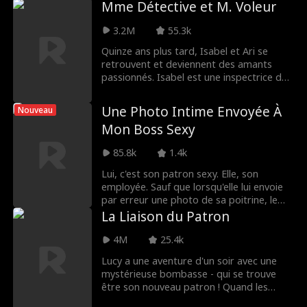
Mme Détective et M. Voleur
que vous voulez quelque chose, en plus
de savoir que vous ne pouvez jamais
3.2M
55.3k
l'avoir?
Quinze ans plus tard, Isabel et Ari se
retrouvent et deviennent des amants
passionnés. Isabel est une inspectrice de
police qui tente de faire carrière en
arrêtant un mystérieux voleur. Alors qu'Ari
Une Photo Intime Envoyée À
Nouveau
l'aide dans son enquête et que leur
Mon Boss Sexy
relation devient de plus en plus torride,
Isabel se rendra-t-elle compte que son
85.8k
1.4k
amant est le criminel qu'elle traque ?
Lui, c'est son patron sexy. Elle, son
employée. Sauf que lorsqu'elle lui envoie
par erreur une photo de sa poitrine, le
désir, le scandale et les secrets mettent le
La Liaison du Patron
bureau, et son cœur, sens dessus
dessous.
4M
25.4k
Lucy a une aventure d'un soir avec une
mystérieuse bombasse - qui se trouve
être son nouveau patron ! Quand les
étincelles jailliront au bureau, sauront-ils