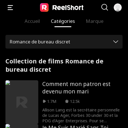
Accueil
Catégories
Marque
Romance de bureau discret
Collection de films Romance de
bureau discret
Comment mon patron est
devenu mon mari
1.7M
12.5k
Allison Lang est la secrétaire personnelle
de Lucas Ager, Forbes 30 under 30 et la
PDG d'Ager Enterprises. Pour se
débarrasser de son ex-petit-ami Kyle,
Je Me Suis Marié Sans Toi