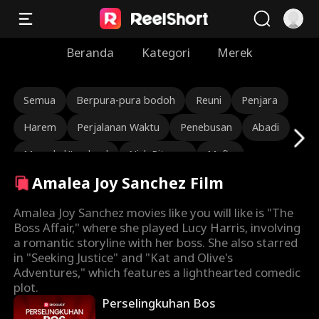
Beranda
Kategori
Merek
Semua
Berpura-pura bodoh
Reuni
Penjara
Harem
Perjalanan Waktu
Penebusan
Abadi
Marsekal/Jenderal
Nick Ritacco
Mafia
Amalea Joy Sanchez Film
Musuh Bagi Kekasih
Reinkarnasi
TJ Wilk
Roman Chsherbakov
Grace Swanson
Amalea Joy Sanchez movies like you will like is "The
Boss Affair," where she played Lucy Harris, involving
Autumn Noel
CEO yang kasar
Cinta segitiga
a romantic storyline with her boss. She also starred
in "Seeking Justice" and "Kat and Olive's
Pewaris/Sosialita
Lauren Farmer
Adventures," which features a lighthearted comedic
plot.
Alexandria Watts
Rose Marie Guess
Perselingkuhan Bos
Cinta Setelah Menikah
Cerita Sedih