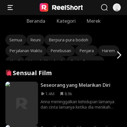
Beranda
Kategori
Merek
Semua
Reuni
Berpura-pura bodoh
Perjalanan Waktu
Penebusan
Penjara
Harem
Abadi
Marsekal/Jenderal
Cerita Romansa
Sensual Film
Beracun
Ryan Watson Henderson
Brittany Marsicek
Alexandria Watts
Seseorang yang Melarikan Diri
1.4M
8.9k
Dalang Kriminal
BDSM
Gadis yang tidak bersalah
Anna meninggalkan kehidupan lamanya
Molly Jass
Pecinta Kontrak
Samantha Drews
dan cinta lamanya ketika dia menikah
dengan Mason dan menjadi ibu rumah
vampir
Malam Satu Cinta
Kehamilan
tangga. Diabaikan, tidak puas, dan
diremehkan dalam 10 tahun
Identitas Tersembunyi
Sayang Masa Kecil