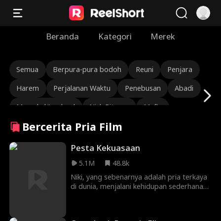
Beranda
Kategori
Merek
Semua
Berpura-pura bodoh
Reuni
Penjara
Harem
Perjalanan Waktu
Penebusan
Abadi
Marsekal/Jenderal
Nick Ritacco
Mafia
Bercerita Pria Film
Musuh Bagi Kekasih
Reinkarnasi
TJ Wilk
Roman Chsherbakov
Grace Swanson
Pesta Kekuasaan
5.1M
48.8k
Autumn Noel
CEO yang kasar
Cinta segitiga
Niki, yang sebenarnya adalah pria terkaya
Pewaris/Sosialita
Lauren Farmer
di dunia, menjalani kehidupan sederhana
sebagai suami rumah tangga bersama
Alexandria Watts
Rose Marie Guess
istrinya, Bunga. Saat dia hampir
mengungkapkan identitas sejatinya dan
Cinta Setelah Menikah
Cerita Sedih