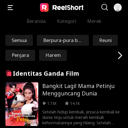
Beranda
Kategori
Merek
Semua
Berpura-pura bo
Reuni
doh
Penjara
Harem
Perjalanan Wakt
Penebusan
Identitas Ganda Film
u
Abadi
Marsekal/Jender
Bangkit Lagi! Mama Petinju
Mengguncang Dunia
al
Nick Ritacco
Mafia
1.1M
14.1k
Setelah hidup kembali, Jessica kembali ke
Musuh Bagi Keka
Reinkarnasi
dunia tinju untuk meraih kembali
kehormatannya yang hilang. Setelah
sih