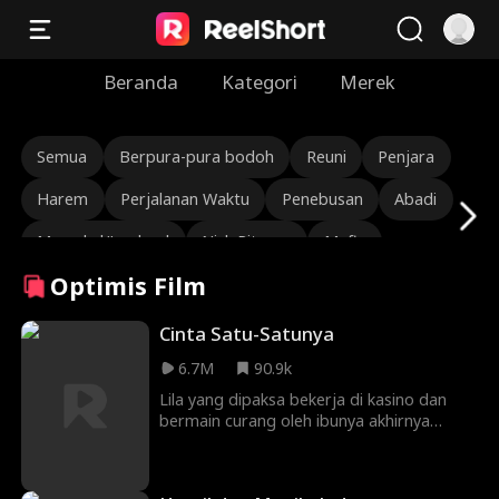
Beranda
Kategori
Merek
Semua
Berpura-pura bodoh
Reuni
Penjara
Harem
Perjalanan Waktu
Penebusan
Abadi
Marsekal/Jenderal
Nick Ritacco
Mafia
Optimis Film
Musuh Bagi Kekasih
Reinkarnasi
TJ Wilk
Roman Chsherbakov
Grace Swanson
Cinta Satu-Satunya
6.7M
90.9k
Autumn Noel
CEO yang kasar
Cinta segitiga
Lila yang dipaksa bekerja di kasino dan
Pewaris/Sosialita
Lauren Farmer
bermain curang oleh ibunya akhirnya
bertemu dengan pria yang
Alexandria Watts
Rose Marie Guess
menyelamatkannya, Leo. Lila yang tahu
dirinya bukan anak kandung dan hamil
Cinta Setelah Menikah
Cerita Sedih