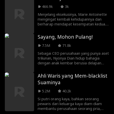
sisa hidupnya hanyalah biola yang tak lagi
bisa dia mainkan—serta putri kecil
466.9k
3k
berusia tujuh tahun yang bertekad
Menjelang eksekusinya, Marie Antoinette
membawa ayahnya kembali.
mengingat kembali kehidupannya dan
berharap mendapat kesempatan kedua.
Ketika guillotine turun, dia terbangun
dalam kenyataan modern dari aktris
Sayang, Mohon Pulang!
gagal Antonia Lavigne Fontaine, di mana
dia memiliki kesempatan lain untuk
7.5M
71.8k
memperbaiki kesalahan masa lalu dan
menemukan cinta yang bertahan
Sebagai CEO perusahaan yang punya aset
sepanjang waktu… jika penjahat yang
triliunan, Nyonya Dian hidup bahagia
menghantuinya tidak melakukannya.
dengan anak kembar berusia delapan
jangan bunuh dia dulu.
tahun yang bernama Stevi dan Denny,
dan anak sulungnya yang bernama Anni.
Ahli Waris yang Mem-blacklist
Semuanya berubah ketika sekretarisnya,
Suaminya
Joni, menculik Stevi yang dia sangka
Denny. Karena takut tertangkap, Joni
5.2M
40.2k
menelantarkan Stevi dan Stevi diadopsi
oleh Niko. Stevi tumbuh dengan nama Lili.
Si putri orang kaya, bahkan seorang
Sepuluh tahun kemudian, Lili dan Denny
pewaris dari keluarga kaya diam-diam
berada di SMA yang sama. Tanpa Denny
membantu perusahaan seorang pria,
ketahui, dia dan teman-temannya
bahkan menikah dengan pria itu. Hanya