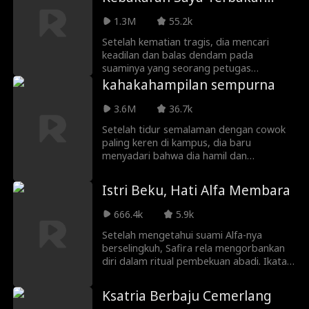
tahun kemudian, Timothy dipuja sebagai
dalam Penyesalan
pahlawan di Planet Artemis— sementara
1.3M
55.2k
keluarganya menyesal terlalu lambat.
Setelah kematian tragis, dia mencari
keadilan dan balas dendam pada
suaminya yang seorang petugas
pemadam kebakaran, tapi dia memilih
kahakahampilan sempurna
untuk menyelamatkan mantan kekasihnya.
Diliputi kesedihan dan amarah, dia
3.6M
36.7k
menganggap istrinya bertanggung jawab
Setelah tidur semalaman dengan cowok
atas kematian kekasihnya.
paling keren di kampus, dia baru
menyadari bahwa dia hamil dan
memutuskan untuk mempertahankan
bayinya. Namun, apakah rahasia ini bisa
Istri Beku, Hati Alfa Membara
ditutupi selamanya?
666.4k
5.9k
Setelah mengetahui suami Alfa-nya
berselingkuh, Safira rela mengorbankan
diri dalam ritual pembekuan abadi. Ikatan
jodoh mereka pun terputus, menyisakan
penyesalan abadi di hati sang Alfa. Kini,
Ksatria Berbaju Cemerlang
demi menghidupkan kembali cinta