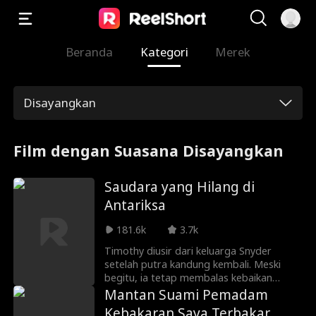
Beranda
Kategori
Merek
Disayangkan
Film dengan Suasana Disayangkan
Saudara yang Hilang di
Antariksa
181.6k
3.7k
Timothy diusir dari keluarga Snyder
setelah putra kandung kembali. Meski
begitu, ia tetap membalas kebaikan
mereka dan menjadi relawan misi
Mantan Suami Pemadam
penyelamatan umat manusia. Bertahun-
Kebakaran Saya Terbakar