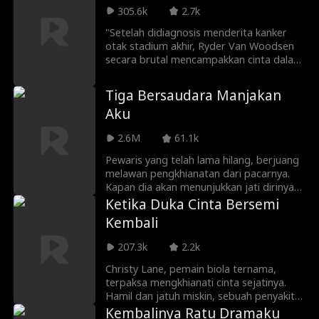
sejatinya, sang Alfa harus menantang
305.6k
2.7k
takdir beku yang ia ciptakan sendiri.
"Setelah didiagnosis menderita kanker
otak stadium akhir, Ryder Van Woodsen
secara brutal mencampakkan cinta dalam
hidupnya, Astrid Marie, agar dia dapat
menemukan orang lain untuk
Tiga Bersaudara Manjakan
menghabiskan waktu bersama. Bertahun-
Aku
tahun kemudian, tidak berharap untuk
hidup selama dia tetapi masih berjuang
2.6M
61.1k
dengan gejala kanker: dia bertemu
dengan Astrid lagi. Dia tertekan dan
Pewaris yang telah lama hilang, berjuang
diberitahu bahwa tunangannya selingkuh
melawan pengkhianatan dari pacarnya.
padanya dengan saudara tirinya hanya
Kapan dia akan menunjukkan jati dirinya
beberapa menit sebelum bertemu
yang sebenarnya dan mendapatkan
Ketika Duka Cinta Bersemi
dengannya lagi. Tapi masalahnya adalah,
penerimaan dari orang-orang di
Kembali
dia tidak mengenalinya, dan kali ini: Ryder
sekitarnya?
memiliki sesuatu untuk ditawarkan
207.3k
2.2k
padanya - tanpa dia mengetahui siapa dia
sebenarnya; pria yang menghancurkan
Christy Lane, pemain biola ternama,
hatinya hingga berkeping-keping, dan
terpaksa mengkhianati cinta sejatinya.
tidak pernah memberi tahu alasannya."
Hamil dan jatuh miskin, sebuah penyakit
perlahan merenggut bakat musiknya. Kini,
Kembalinya Ratu Dramaku