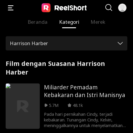
Beranda
Kategori
Merek
Harrison Harber
Film dengan Suasana Harrison
Harber
Miliarder Pemadam
Kebakaran dan Istri Manisnya
5.7M
48.1k
Pada hari pernikahan Cindy, terjadi
kebakaran. Tunangan Cindy, Kelvin,
meninggalkannya untuk menyelamatkan
saudara tirinya, Rima. Kelvin