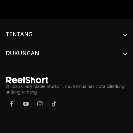
meninggalkan Cindy dalam bahaya. Lukas
bergegas menyelamatkannya dalam
kobaran api. Di sisi lain, Cindy menikahi
Lukas untuk mendapatkan kembali
warisan ibunya. Dia tidak menyadari
bahwa Lukas sebenarnya adalah seorang
TENTANG
CEO miliarder. Seiring berjalannya waktu,
Lukas mulai jatuh cinta pada Cindy dan
mereka menjadi pasangan yang
DUKUNGAN
sesungguhnya.
© 2026 Crazy Maple Studio™, Inc. Semua hak cipta dilindungi
undang-undang.