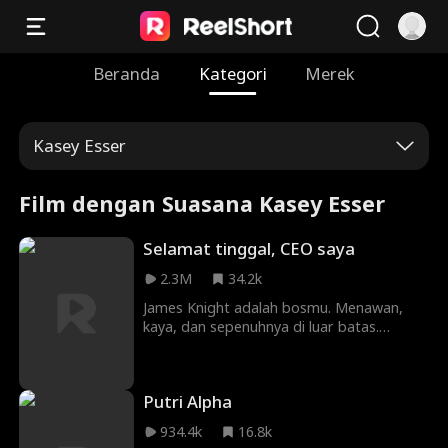
Beranda
Kategori
Merek
Kasey Esser
Film dengan Suasana Kasey Esser
Selamat tinggal, CEO saya
2.3M
34.2k
James Knight adalah bosmu. Menawan,
kaya, dan sepenuhnya di luar batas.
Berkencan dengan dia mungkin
menghancurkan kariermu, tetapi
mencintainya pasti akan mematahkan
Putri Alpha
hatimu. Karena apa yang lebih buruk
daripada mengetahui bahwa kamu
934.4k
16.8k
menginginkan sesuatu, selain mengetahui