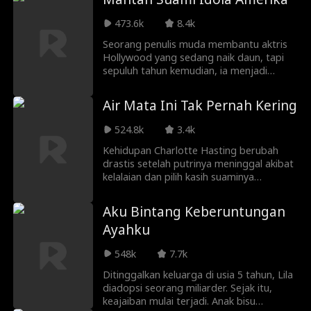
memaksanya menikah dengan pria
berengsek bernama Philip. Di pernikahan
473.6k
8.4k
paksanya, Alice akhirnya melihat sang
Seorang penulis muda membantu aktris
suami lagi—namun pria itu kini
Hollywood yang sedang naik daun, tapi
bertunangan dengan wanita lain.
sepuluh tahun kemudian, ia menjadi
bapak rumah tangga yang nyaris tak
diakui. Ketika mantan kekasih sang istri
Air Mata Ini Tak Pernah Kering
muncul kembali, Daniel memutuskan
untuk menceraikan Bintang Amerika.
524.8k
3.4k
Namun, ketika sang istri sadar kehilangan,
mungkin sudah terlambat.
Kehidupan Charlotte Hasting berubah
drastis setelah putrinya meninggal akibat
kelalaian dan pilih kasih suaminya
terhadap seorang karyawan cantik. Lebih
parahnya lagi, suaminya tidak percaya
Aku Bintang Keberuntungan
pada Charlotte dan mengira dia
Ayahku
menyembunyikan putri mereka darinya,
membuat hidup Charlotte sengsara.
548k
7.7k
Ditinggalkan keluarga di usia 5 tahun, Lila
diadopsi seorang miliarder. Sejak itu,
keajaiban mulai terjadi. Anak bisu