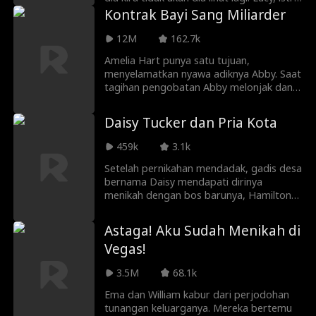
tercintanya, masih hidup, tapi dia tidak
Kontrak Bayi Sang Miliarder
bisa bergerak atau berbicara lagi. Lebih
parahnya, dia terlihat tidak
12M
162.7k
mengingatnya. Akankah cinta sejati
Amelia Hart punya satu tujuan,
mengalahkan rasa sakit dan kemalangan?
menyelamatkan nyawa adiknya Abby. Saat
tagihan pengobatan Abby melonjak dan
dunia mereka hancur, keputusasaan
membawa Amelia ke Madam X, pemilik
Daisy Tucker dan Pria Kota
layanan pendamping terbesar di LA.
Solusinya terletak pada pertemuan
459k
3.1k
berisiko tinggi dengan CEO Miliarder
Nathan Reed. Untuk menyelamatkan
Setelah pernikahan mendadak, gadis desa
nyawa adiknya, Amelia Hart harus
bernama Daisy mendapati dirinya
menawarkan nyawa. Dia harus menikahi
menikah dengan bos barunya, Hamilton
Nathan Reed dan memberinya bayi!
Smith, pemilik Smith Media. Namun,
kesalahpahaman dan intrik dari wakil
Astaga! Aku Sudah Menikah di
presdir jahat Hamilton, Bianca,
Vegas!
mengancam untuk menghancurkan
hubungan mereka sebelum mereka
3.5M
68.1k
sempat saling mengungkapkan cinta
mereka.
Ema dan William kabur dari perjodohan
tunangan keluarganya. Mereka bertemu