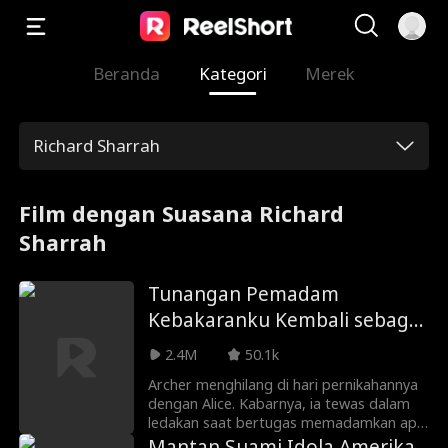
Beranda
Kategori
Merek
Richard Sharrah
Film dengan Suasana Richard
Sharrah
Tunangan Pemadam
Kebakaranku Kembali sebagai
Miliarder
2.4M
50.1k
Archer menghilang di hari pernikahannya
dengan Alice. Kabarnya, ia tewas dalam
ledakan saat bertugas memadamkan api.
Orang tua Alice yang serakah
Mantan Suami Idola Amerika