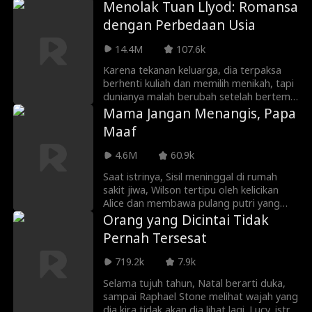
berbicara, harta tersembunyi ditemukan,
Menolak Tuan Llyod: Romansa
dan musuh mulai panik. Siapa sebenarnya
dengan Perbedaan Usia
gadis kecil pembawa keberuntungan ini?
14.4M
107.6k
Karena tekanan keluarga, dia terpaksa
berhenti kuliah dan memilih menikah, tapi
dunianya malah berubah setelah bertemu
pria itu. Dia bisa kenal pria itu karena
Mama Jangan Menangis, Papa
menolong nenek pria itu. Setelah pria itu
Maaf
tahu kesulitannya, pria itu memutuskan
membantunya, tapi syaratnya adalah
4.6M
60.9k
nikah kontrak.
Saat istrinya, Sisil meninggal di rumah
sakit jiwa, Wilson tertipu oleh kelicikan
Alice dan membawa pulang putri yang
salah. Tanpa dia ketahui, istrinya masih
Orang yang Dicintai Tidak
hidup, terlahir kembali sebagai pribadi
Pernah Tersesat
baru yang kejam, Skylar. Dengan tekad
membara, Skylar berusaha mengungkap
719.2k
7.9k
skema pengkhianatan Alice dan
melakukan pembalasan dendam atas
Selama tujuh tahun, Natal berarti duka,
nama putrinya.
sampai Raphael Stone melihat wajah yang
dia kira tidak akan dia lihat lagi. Lucy, istri