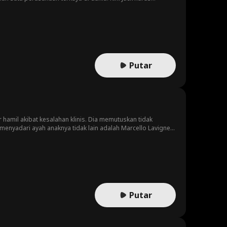
nya, mengambil putrinya, atau bahkan membunuhnya.
Putar
 hamil akibat kesalahan klinis. Dia memutuskan tidak
menyadari ayah anaknya tidak lain adalah Marcello Lavigne
arena mengira dia punya uang hasil mafia, dia
ya melindungi Vanessa dari ancaman kriminal, perundung,
 pemain dan kemampuan membunuhnya. Akankah dia menerima
Putar