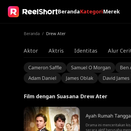
Beranda
Kategori
Merek
Beranda
/
Drew Ater
Aktor
Aktris
Identitas
Alur Ceri
Cameron Saffle
Samuel O Morgan
Ben 
Adam Daniel
James Oblak
David James
Film dengan Suasana Drew Ater
Ayah Rumah Tangga J
Drama ini menceritakan kis
secara aktif berusaha meny