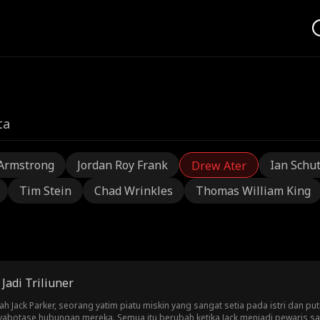
ta
Armstrong
Jordan Roy Frank
Ian Schu
Drew Ater
Tim Stein
Chad Wrinkles
Thomas William King
adi Triliuner
ah Jack Parker, seorang yatim piatu miskin yang sangat setia pada istri dan pu
abotase hubungan mereka. Semua itu berubah ketika Jack menjadi pewaris sala