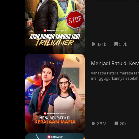
meyakinkan mereka bahwa 
421k
5.7k
Menjadi Ratu di Ker
Vanessa Peters merasa terk
menggugurkannya setelah me
——raja mafia kejam dan me
memindahkan Vanessa ke ma
dan keluarga mafianya, V
Marcello sebagai ayah dar
2.5M
20k