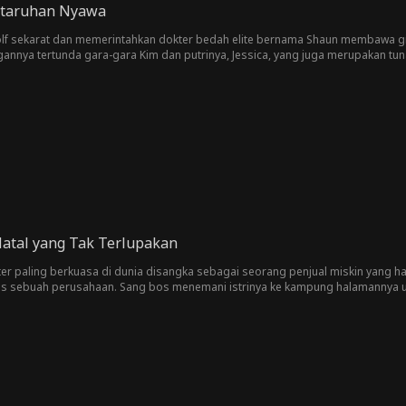
ertaruhan Nyawa
olf sekarat dan memerintahkan dokter bedah elite bernama Shaun membawa gin
annya tertunda gara-gara Kim dan putrinya, Jessica, yang juga merupakan tun
an jantung. Shaun berhasil menyelamatkannya, meski harus mematahkan bebe
a maaf dengan cara yang merendahkan. Ketika Shaun menolak, Jessica menga
a organ itu ditujukan untuk Derek Wolf. Jessica tidak percaya, sampai akhir
, kakek dari tunangannya sendiri.
Natal yang Tak Terlupakan
iter paling berkuasa di dunia disangka sebagai seorang penjual miskin yang 
s sebuah perusahaan. Sang bos menemani istrinya ke kampung halamannya u
strinya dan diejek. Sang bos pun membuktikan kekuatan dan statusnya, akhirny