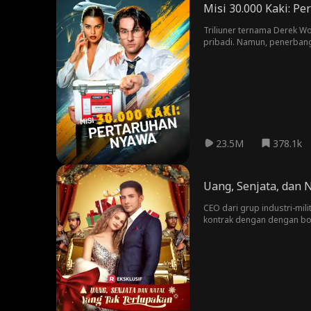
Misi 30.000 Kaki: P
Triliuner ternama Derek W
pribadi. Namun, penerbang
mendadak mengalami serang
malah menuntut Shaun mint
mengungkap kebenaran bahw
tertera di sana: Derek Wolf
23.5M
378.1k
Uang, Senjata, dan 
CEO dari grup industri-mil
kontrak dengan dengan bo
direndahkan oleh kerabat i