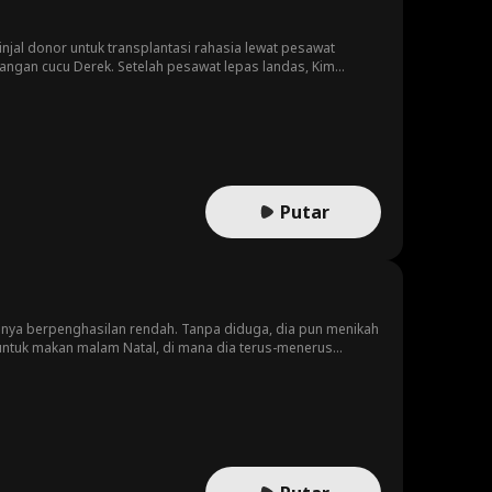
jal donor untuk transplantasi rahasia lewat pesawat
angan cucu Derek. Setelah pesawat lepas landas, Kim
rapa tulang rusuknya. Bukannya berterima kasih, Jessica
ncam akan menghancurkan ginjal donor itu. Shaun terpaksa
nya dia menghancurkan kotak itu dan melihat nama yang
Putar
hanya berpenghasilan rendah. Tanpa diduga, dia pun menikah
ntuk makan malam Natal, di mana dia terus-menerus
a menemukan cinta sejati dengan istrinya.