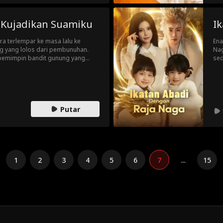
San
 Kujadikan Suamiku
I
ra terlempar ke masa lalu ke
Ena
kg yang lolos dari pembunuhan.
Nag
 pemimpin bandit gunung yang
sed
anak. Berkat kecerdikan mereka,
tah
li menjadi suaminya dan bersama-
put
men
kem
Putar
1
2
3
4
5
6
7
...
15