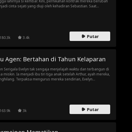
gga lahirnya si kembar. Kini, pernikahan kontrak mereka berubah
jadi cinta sejati yang diuji oleh kehadiran Sebastian. Saat
ncer bimbang, mereka harus bersatu melawan rencana jahat
ian. Akhirnya, mereka menikah dan memulai hidup baru di luar
eri bersama anak-anak demi mengejar impian.
Putar
180.3k
3.4k
bu Agen: Bertahan di Tahun Kelaparan
n Serigala Evelyn tak sengaja menjelajah waktu dan terbangun di
a miskin. Ia menjadi ibu tiri tiga anak setelah Arthur, ayah mereka,
ghilang. Terpaksa mengurus mereka sendirian, Evelyn
gaktifkan Sistem Pertukaran Emosi. Tak lama, ia sukses
buat keluarganya makan daging di tengah paceklik dan meraih
g dari berjualan manisan buah. Namun, kedamaian itu tak
tahan lama. Saat bahaya baru kembali mengancam, bagaimana
lyn dan anak-anaknya akan bertahan hidup?
Putar
163.9k
3k