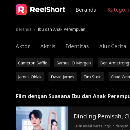
Beranda
Kategori
Beranda
/
Ibu dan Anak Perempuan
Aktor
Aktris
Identitas
Alur Cerita
Cameron Saffle
Samuel O Morgan
Ben Armstrong
James Oblak
David James
Tim Stein
Chad Wrin
Film dengan Suasana Ibu dan Anak Peremp
Dinding Pemisah, C
Karin mulai berselingkuh dengan