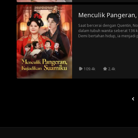
Menculik Pangeran,
Saat bercerai dengan Quentin, No
dalam tubuh wanita seberat 136 
Demi bertahan hidup, ia menjadi
tangguh dan membesarkan empat 
ia menculik Quentin untuk kemba
sama menguasai gunung.
109.4k
2.4k