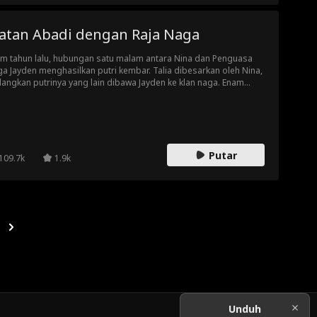
toso, dan Rina Kasim perlahan berkembang.
katan Abadi dengan Raja Naga
m tahun lalu, hubungan satu malam antara Nina dan Penguasa
a Jayden menghasilkan putri kembar. Talia dibesarkan oleh Nina,
angkan putrinya yang lain dibawa Jayden ke klan naga. Enam
un berselang, Nina kembali mencari Jayden demi pengobatan
rinya. Ketika identitas si kembar tertukar, kesalahpahaman
umpuk, namun berkat upaya penyatuan mereka, Nina dan Jayden
bali bersama dan segala kebenaran akhirnya terungkap.
Putar
109.7k
1.9k
Unduh