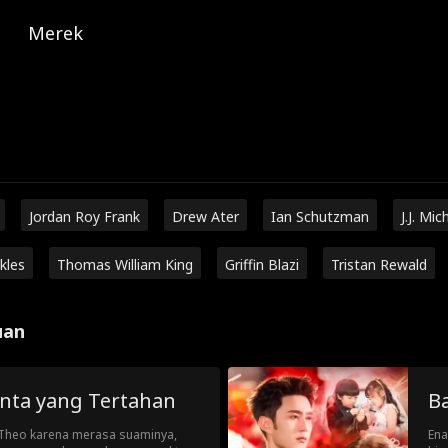
Merek
Jordan Roy Frank
Drew Ater
Ian Schutzman
J.J. Mic
kles
Thomas William King
Griffin Blazi
Tristan Rewald
uan
inta yang Tertahan
B
 Theo karena merasa suaminya,
Ena