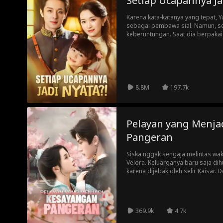
Setiap Ucapannya Ja
Karena kata-katanya yang tepat, 
sebagai pembawa sial. Namun, s
keberuntungan. Saat dia berpak
sayur, secara kebetulan bertemu de
Sohu yang tersesat. Yanti memba
Keberuntungan Yaya membuat bu
Semuanya tidak berhenti sampai di 
8.8M
197.7k
Pelayan yang Menja
Pangeran
Siska nggak sengaja melintas wak
Velora. Keluarganya baru saja di
karena dijebak oleh selir Kaisar
dan menyembunyikan rahasia di 
laki-laki bernama Santo dan menj
Kemenangan bernama Ridan. Den
modernnya, Santo berhasil meny
369.9k
4.7k
akan menggunakan wawasannya u