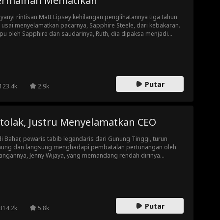
ermainan Mematikan
yanyi rintisan Matt Lipsey kehilangan penglihatannya tiga tahun
u usai menyelamatkan pacarnya, Sapphire Steele, dari kebakaran.
ipu oleh Sapphire dan saudarinya, Ruth, dia dipaksa menjadi
yanyi pengganti untuk Neal Arnold yang berjanji membantunya
intis karier, tetapi akhirnya mengkhianatinya. Tragisnya, Matt
inggal akibat pengkhianatan mereka. Terlahir kembali, Matt
tekad tidak akan dimanfaatkan lagi, menempuh jalan balas
dam sambil meraih ketenaran.
Putar
123.4k
2.9k
itolak, Justru Menyelamatkan CEO
i Bahar, pewaris tabib legendaris dari Gunung Tinggi, turun
ung dan langsung menghadapi pembatalan pertunangan oleh
angannya, Jenny Wijaya, yang memandang rendah dirinya
agai pemuda desa. Andi Bahar ditempatkan di kamar jenazah,
pat dia menemukan bahwa Lisa Santoso, CEO wanita yang
yatakan meninggal, ternyata masih punya tanda-tanda kehidupan.
gan kemampuan medisnya, Andi Bahar berhasil menyelamatkan
a Santoso dan menggemparkan rumah sakit. Berbekal keahlian
Putar
is dan bela diri yang luar biasa, Andi Bahar mulai menapaki
314.2k
5.8k
idupan kota, sementara hubungannya dengan Jenny Wijaya, Lisa