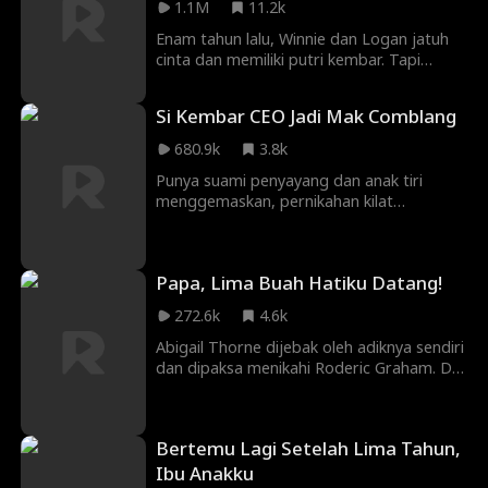
1.1M
11.2k
Enam tahun lalu, Winnie dan Logan jatuh
cinta dan memiliki putri kembar. Tapi
setelah Selina mengadu domba mereka,
sebuah kesalahpahaman memisahkan
Si Kembar CEO Jadi Mak Comblang
mereka. Enam tahun kemudian, dengan
sedikit bantuan dari putri kembar mereka
680.9k
3.8k
yang bertukar, kebenaran terungkap.
Punya suami penyayang dan anak tiri
menggemaskan, pernikahan kilat
Cassandra tampak terlalu sempurna.
Namun, akankah masa lalunya yang kelam
menghantuinya kembali? Lalu, kenapa
Papa, Lima Buah Hatiku Datang!
anak-anak itu terasa begitu familier?
272.6k
4.6k
Abigail Thorne dijebak oleh adiknya sendiri
dan dipaksa menikahi Roderic Graham. Di
malam pernikahan mereka, Abigail tanpa
sengaja melukai suaminya hingga cacat
dan diusir dari keluarga itu. Lima tahun
Bertemu Lagi Setelah Lima Tahun,
kemudian, dia kembali — sebagai dokter
ajaib dengan lima anak yang cerdas.
Ibu Anakku