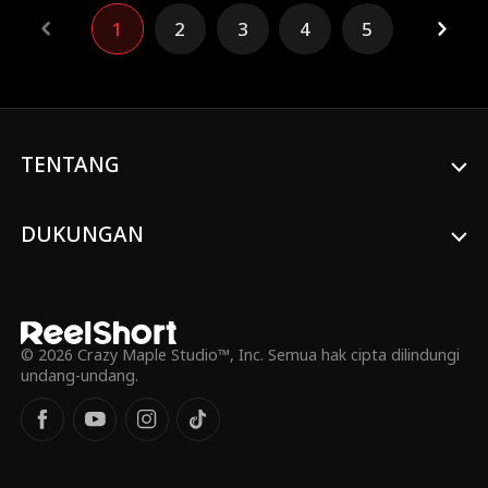
Spencer bimbang, mereka harus bersatu
1
2
3
4
5
melawan rencana jahat Vivian. Akhirnya,
mereka menikah dan memulai hidup baru
di luar negeri bersama anak-anak demi
mengejar impian.
TENTANG
DUKUNGAN
© 2026 Crazy Maple Studio™, Inc. Semua hak cipta dilindungi
undang-undang.