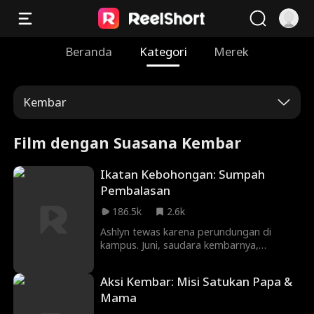
Beranda
Kategori
Merek
Kembar
Film dengan Suasana Kembar
Ikatan Kebohongan: Sumpah
Pembalasan
186.5k
2.6k
Ashlyn tewas karena perundungan di
kampus. Juni, saudara kembarnya,
menggantikannya dan menyiapkan balas
dendam ke sahabat dan pacar Ashlyn yang
Aksi Kembar: Misi Satukan Papa &
mengkhianati.
Mama