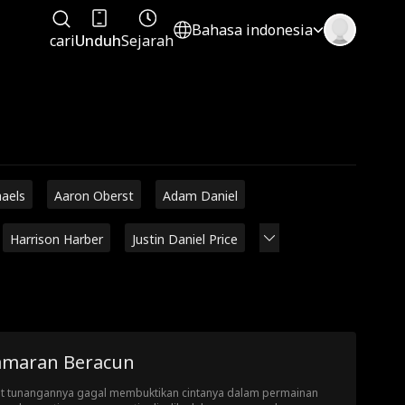
Bahasa indonesia
cari
Unduh
Sejarah
haels
Aaron Oberst
Adam Daniel
Harrison Harber
Justin Daniel Price
amaran Beracun
t tunangannya gagal membuktikan cintanya dalam permainan