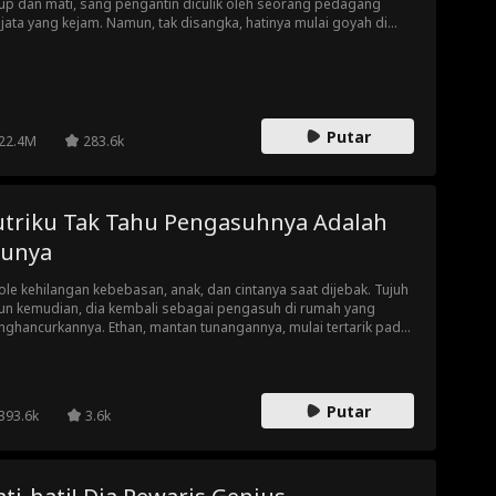
up dan mati, sang pengantin diculik oleh seorang pedagang
jata yang kejam. Namun, tak disangka, hatinya mulai goyah di
ik upayanya melarikan diri. Tetap setia pada prinsip atau
yerah pada daya tarik pria berbahaya yang rela melakukan apa
 demi memilikinya?
Putar
22.4M
283.6k
utriku Tak Tahu Pengasuhnya Adalah
bunya
ole kehilangan kebebasan, anak, dan cintanya saat dijebak. Tujuh
un kemudian, dia kembali sebagai pengasuh di rumah yang
ghancurkannya. Ethan, mantan tunangannya, mulai tertarik pada
g pengasuh baru tanpa tahu itu Nicole, sementara Lila, putri
eka, perlahan menyatukan mereka kembali.
Putar
393.6k
3.6k