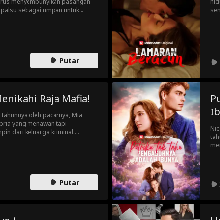
harus menyembunyikan pasangan
hid
 palsu sebagai umpan untuk
sen
ia sedang bertempur, dia
bal
iksa secara brutal. Bisakah dia
men
mbut kembalinya Raja Alpha dan
pun
Putar
nikahi Raja Mafia!
P
I
g tahunnya oleh pacarnya, Mia
 pria yang menawan tapi
Nic
n dari keluarga kriminal.
tah
-gesa, hubungan itu dengan cepat
men
ata. Namun, mantan Mia menjadi
san
a dan mencoba melakukan segala
mer
i.
Putar