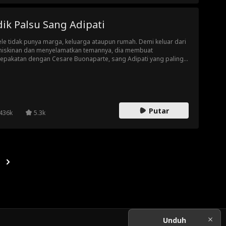
ik Palsu Sang Adipati
le tidak punya marga, keluarga ataupun rumah. Demi keluar dari
iskinan dan menyelamatkan temannya, dia membuat
epakatan dengan Cesare Buonaparte, sang Adipati yang paling
akuti, dan berpura-pura menjadi adiknya yang lama hilang agar
a lolos dari perjodohan. Tapi semakin lama bersama, Adele
yadari satu hal berbahaya, saudara palsu pun tidak seharusnya
uh cinta.
Putar
436k
5.3k
Unduh