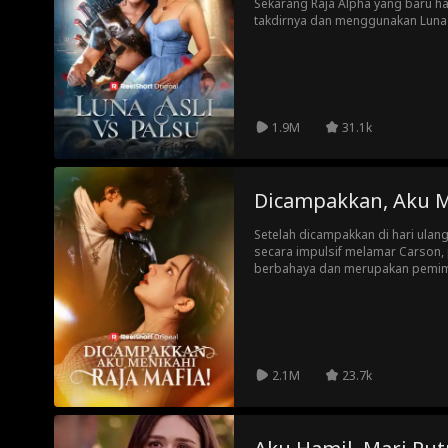
Sekarang Raja Alpha yang baru 
takdirnya dan menggunakan Luna
melindungi nyawanya. Tapi saat d
ditemukan oleh Luna palsu dan dis
bertahan cukup lama untuk menya
membalas dendam?
1.9M
31.1k
Dicampakkan, Aku Me
Setelah dicampakkan di hari ulan
secara impulsif melamar Carson,
berbahaya dan merupakan pemimpi
Walaupun dimulai dengan tergesa
berubah menjadi sesuatu yang ny
cemburu pada hubungan baru Mi
hal untuk mendapatkannya kembal
2.1M
23.7k