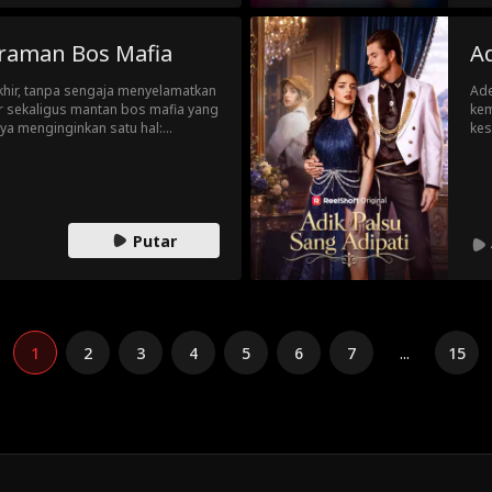
raman Bos Mafia
Ad
akhir, tanpa sengaja menyelamatkan
Ade
 sekaligus mantan bos mafia yang
kem
kes
dit
terasa lebih seperti
dia bis
n?
men
jat
Putar
1
2
3
4
5
6
7
...
15