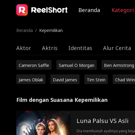
Beranda
Kategori
Beranda
/
Kepemilikan
Aktor
Aktris
Identitas
Alur Cerita
Cameron Saffle
Samuel O Morgan
Ben Armstrong
James Oblak
David James
Tim Stein
Chad Wrin
Film dengan Suasana Kepemilikan
Luna Palsu VS Asli
Dia membunuh ayahnya yang keja