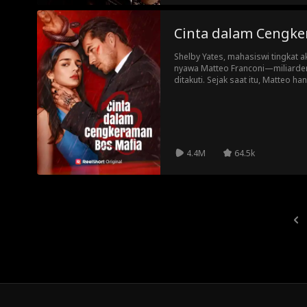
Cinta dalam Cengke
Shelby Yates, mahasiswi tingkat 
nyawa Matteo Franconi—miliarder
ditakuti. Sejak saat itu, Matteo hanya menginginkan satu hal:
menjadikannya istrinya. Dunia Matteo penuh darah dan kekuasaan.
Tapi mengapa setiap sentuhannya 
perlindungan… daripada ancama
4.4M
64.5k