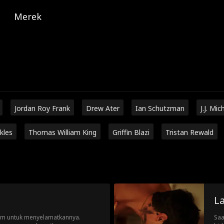
Merek
Jordan Roy Frank
Drew Ater
Ian Schutzman
J.J. Mic
kles
Thomas William King
Griffin Blazi
Tristan Rewald
L
m untuk menyelamatkannya.
Saa