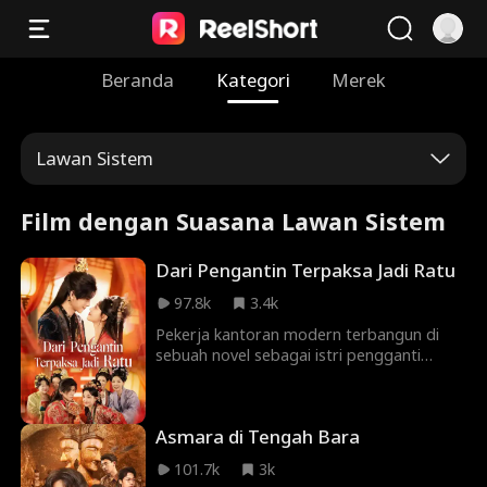
Beranda
Kategori
Merek
Lawan Sistem
Film dengan Suasana Lawan Sistem
Dari Pengantin Terpaksa Jadi Ratu
97.8k
3.4k
Pekerja kantoran modern terbangun di
sebuah novel sebagai istri pengganti
pewaris kaya yang 'sakit', dan berniat
mengakali keadaan. Namun, empat ibu
mertuanya berlomba memanjakannya,
Asmara di Tengah Bara
dan suaminya yang lemah? Ia ternyata
penguasa posesif. Wanita itu berencana
101.7k
3k
meraup untung lalu kabur. Sang suami