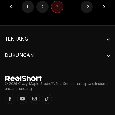
piawai menangani drama keluarga,
1
2
3
...
12
provokasi selir, dan tipu daya iparnya.
Sebagai nyonya rumah yang sah, sudah
tugasnya membereskan urusan sang Duke
—termasuk Duke itu sendiri!
TENTANG
DUKUNGAN
© 2026 Crazy Maple Studio™, Inc. Semua hak cipta dilindungi
undang-undang.