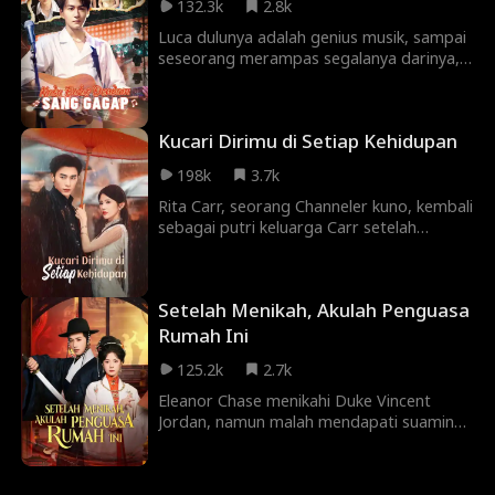
132.3k
2.8k
terkalahkan, membalas dendam dan
Luca dulunya adalah genius musik, sampai
menyelesaikan urusan.
seseorang merampas segalanya darinya,
termasuk nyawanya. Diberi kesempatan
kedua, ia bersumpah balas dendam dan
menghancurkan mereka yang
Kucari Dirimu di Setiap Kehidupan
mengkhianatinya. Kali ini, suaranya akan
terdengar.
198k
3.7k
Rita Carr, seorang Channeler kuno, kembali
sebagai putri keluarga Carr setelah
seratus kali reinkarnasi yang salah. Di
tengah perseteruan keluarga, konflik
geng, dan konspirasi Kerajaan Krana, ia
Setelah Menikah, Akulah Penguasa
mematahkan belenggu takdir, mencapai
kebangkitan jati diri, dan akhirnya
Rumah Ini
menyalakan kembali ikatan masa lalunya
125.2k
2.7k
dengan Louie Bale, pemimpin muda
Sindikat Aegis, dalam sebuah legenda
Eleanor Chase menikahi Duke Vincent
yang melampaui waktu.
Jordan, namun malah mendapati suaminya
terlibat dengan selir yang berkuasa dan
ipar yang genit. Meski sang Duke
meremehkan gayanya yang kuno, Eleanor