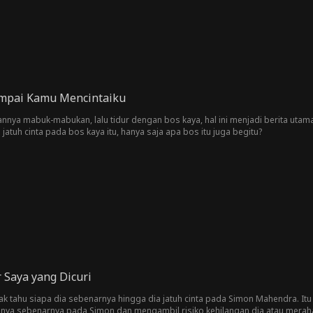
mpai Kamu Mencintaiku
annya mabuk-mabukan, lalu tidur dengan bos kaya, hal ini menjadi berita utama 
h jatuh cinta pada bos kaya itu, hanya saja apa bos itu juga begitu?
 Saya yang Dicuri
nggak tahu siapa dia sebenarnya hingga dia jatuh cinta pada Simon Mahendra. 
ahnya sebenarnya pada Simon dan mengambil risiko kehilangan dia atau meraha