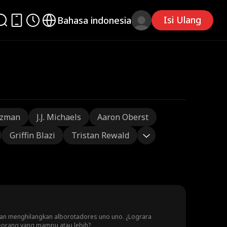
Isi Ulang
Bahasa indonesia
tzman
J.J. Michaels
Aaron Oberst
Griffin Blazi
Tristan Rewald
 dan menghilangkan alborotadores uno uno. ¿Lograra
seorang yang mampu atau lebih?