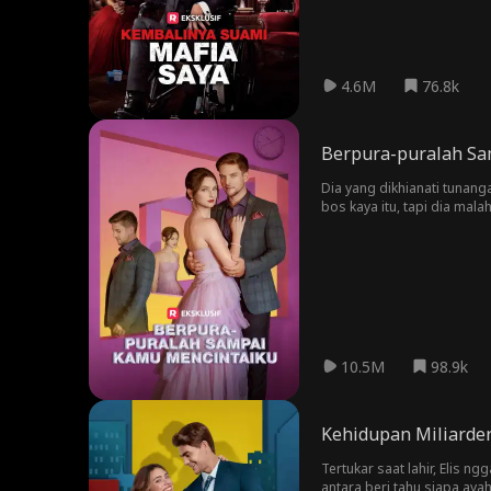
4.6M
76.8k
Berpura-puralah Sa
Dia yang dikhianati tunang
bos kaya itu, tapi dia mala
10.5M
98.9k
Kehidupan Miliarder
Tertukar saat lahir, Elis 
antara beri tahu siapa ay