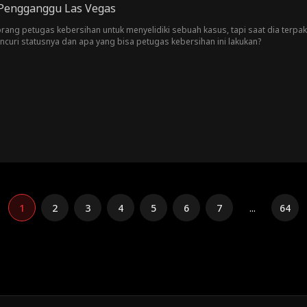
Pengganggu Las Vegas
ang petugas kebersihan untuk menyelidiki sebuah kasus, tapi saat dia terpa
curi statusnya dan apa yang bisa petugas kebersihan ini lakukan?
1
2
3
4
5
6
7
...
64