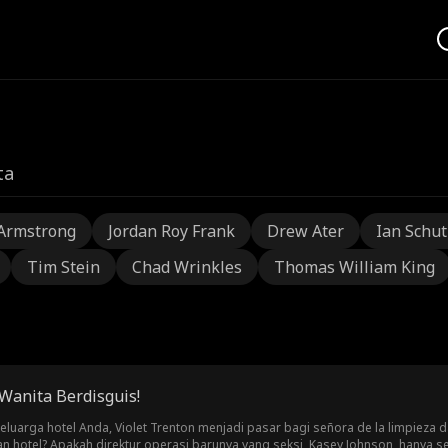
ta
Armstrong
Jordan Roy Frank
Drew Ater
Ian Schu
Tim Stein
Chad Wrinkles
Thomas William King
Wanita Berdisguis!
luarga hotel Anda, Violet Trenton menjadi pasar bagi señora de la limpieza
n hotel? Apakah direktur operasi barunya yang seksi, Kasey Johnson, hanya 