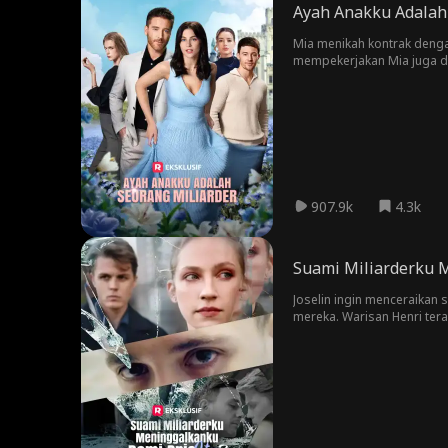
Ayah Anakku Adalah
Mia menikah kontrak dengan
mempekerjakan Mia juga di
akhirnya mulai melanggarn
menyukai mereka. Mia juga 
melewatinya?
907.9k
4.3k
Suami Miliarderku M
Joselin ingin menceraikan s
mereka. Warisan Henri ter
Henri yakin bahwa Joyce me
menderita kanker dan dia