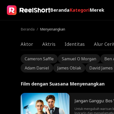
Beranda
Kategori
Merek
Beranda
/
Menyenangkan
Aktor
Aktris
Identitas
Alur Ceri
Cameron Saffle
Samuel O Morgan
Ben 
Adam Daniel
James Oblak
David James
Film dengan Suasana Menyenangkan
Jangan Ganggu: Bos 
Untuk mengubah warisan ke
lograrlo dan menyelamatka