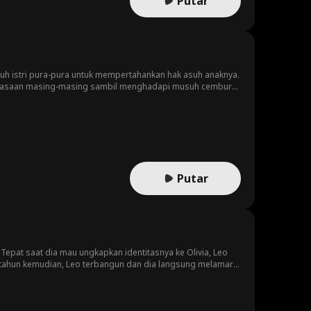
Putar
utuh istri pura-pura untuk mempertahankan hak asuh anaknya.
perasaan masing-masing sambil menghadapi musuh cemburu,
 mereka.
Putar
Tepat saat dia mau ungkapkan identitasnya ke Olivia, Leo
n tahun kemudian, Leo terbangun dan dia langsung melamar
alau ia adalah Doni Gustaf, pewaris keluarga mafia paling