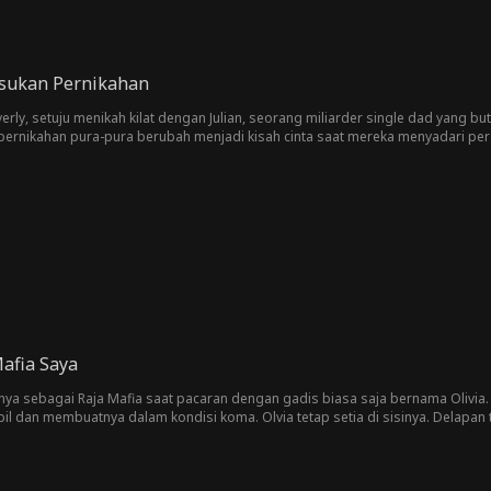
sukan Pernikahan
erly, setuju menikah kilat dengan Julian, seorang miliarder single dad yang b
 pernikahan pura-pura berubah menjadi kisah cinta saat mereka menyadari 
untit, dan mantan istri gila yang akan melakukan apa saja untuk memisahkan
afia Saya
ya sebagai Raja Mafia saat pacaran dengan gadis biasa saja bernama Olivia. 
l dan membuatnya dalam kondisi koma. Olvia tetap setia di sisinya. Delapa
livia kira Leo Hanya pria yang malang di kursi roda. Mereka nggak menyadari k