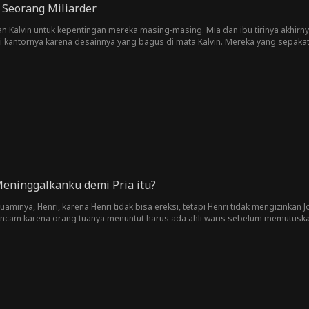
 Seorang Miliarder
 Kalvin untuk kepentingan mereka masing-masing. Mia dan ibu tirinya akhirny
 kantornya karena desainnya yang bagus di mata Kalvin. Mereka yang sepaka
ya. Mereka mulai memedulikan satu sama lain. Namun, tantangan dan rintan
akhirnya menyadari identitas aslinya. Rasa cemburu, kepercayaan, dan kehorm
eninggalkanku demi Pria itu?
uaminya, Henri, karena Henri tidak bisa ereksi, tetapi Henri tidak mengizinkan J
ancam karena orang tuanya menuntut harus ada ahli waris sebelum memutusk
nikahinya hanya karena uang, bukan cinta. Joselin bertekad untuk membuktika
 sangat membutuhkan uang.