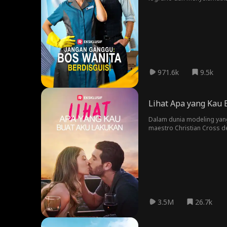
971.6k
9.5k
Lihat Apa yang Kau
Dalam dunia modeling yan
maestro Christian Cross d
dan keinginan akan keadila
3.5M
26.7k