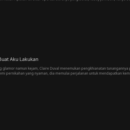
 Buat Aku Lakukan
g glamor namun kejam, Claire Duval menemukan pengkhianatan tunangannya
emi pernikahan yang nyaman, dia memulai perjalanan untuk mendapatkan kemba
n dengan latar belakang industri mode yang berisiko tinggi.