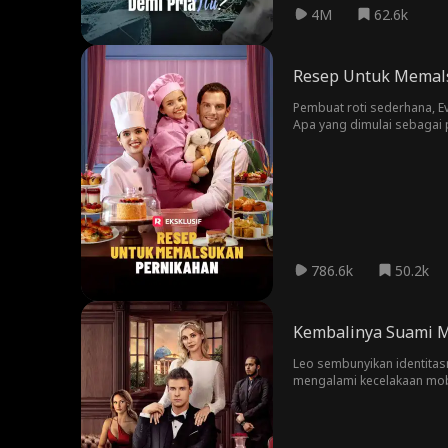
4M
62.6k
Resep Untuk Memal
Pembuat roti sederhana, Ev
Apa yang dimulai sebagai
mantan tunangan yang meng
786.6k
50.2k
Kembalinya Suami M
Leo sembunyikan identitasn
mengalami kecelakaan mobi
Olvia. Kerabat dan teman O
berkuasa di dunia.