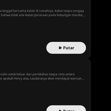
a tinggal bersama Kalvin di rumahnya. Kalvin tanpa sengaja
t bahwa tidak ada ikatan perasaan pada hubungan mereka,
gan muncul saat mereka bertemu dengan orang yang
atan mereka diuji satu sama lain. Bisakah mereka
Putar
oselin untuk keluar dari pernikahan tanpa cinta antara
an apakah Henry atau saudaranya akan mendapat warisan.
n bahwa Henri salah, tetapi kemudian ibunya didiagnosis