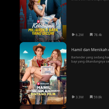
6.2M
78.4k
Hamil dan Menikah 
Bartender yang sedang hami
bayi yang dikandungnya se
3.3M
59.8k