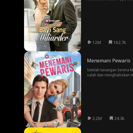
menyelamatkan nyawa adikn
12M
162.7k
Menemani Pewaris
Setelah tunangan Serena 
salah dan menghabiskan m
2.2M
24.3k