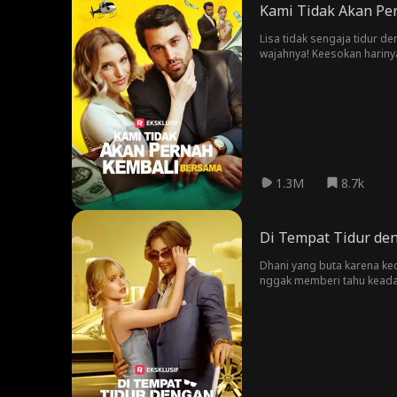
Kami Tidak Akan Pe
Lisa tidak sengaja tidur 
wajahnya! Keesokan hariny
membawanya kembali?
1.3M
8.7k
Di Tempat Tidur d
Dhani yang buta karena kec
nggak memberi tahu keadaa
Keluarga Sendra nggak men