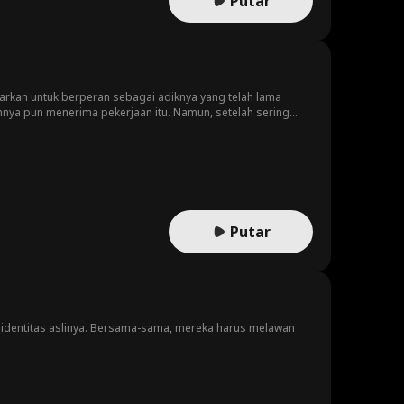
Putar
rkan untuk berperan sebagai adiknya yang telah lama
hnya pun menerima pekerjaan itu. Namun, setelah sering
ntai tapi harus menyembunyikan fakta itu agar kebohongan
 perasaan mereka.
Putar
 identitas aslinya. Bersama-sama, mereka harus melawan