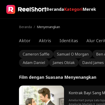
Beranda
Kategori
Merek
Beranda
/
Menyenangkan
Aktor
Aktris
Identitas
Alur Ceri
Cameron Saffle
Samuel O Morgan
Ben 
Adam Daniel
James Oblak
David James
Film dengan Suasana Menyenangkan
Kontrak Bayi Sang M
Amelia Hart punya satu t
Amelia ke Madam X, pemili