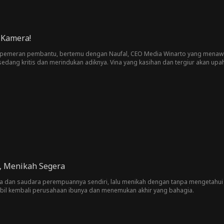
 Kamera!
i pemeran pembantu, bertemu dengan Naufal, CEO Media Winarto yang menawa
edang kritis dan merindukan adiknya. Vina yang kasihan dan tergiur akan upa
 Naufal, benih cinta di antara mereka pun tumbuh. Mereka yang saling menci
rang pun semakin lama semakin menjadi beban mereka karena harus menahan
, Menikah Segera
ya dan saudara perempuannya sendiri, lalu menikah dengan tanpa mengetahui
mbil kembali perusahaan ibunya dan menemukan akhir yang bahagia.