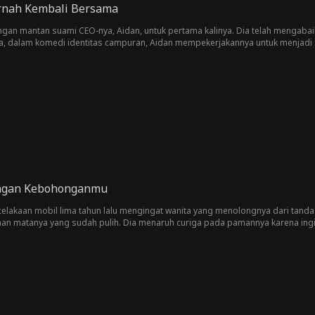
rnah Kembali Bersama
dengan mantan suami CEO-nya, Aidan, untuk pertama kalinya. Dia telah mengab
a, dalam komedi identitas campuran, Aidan mempekerjakannya untuk menjadi 
engan Kebohonganmu
elakaan mobil lima tahun lalu mengingat wanita yang menolongnya dari tanda la
n matanya yang sudah pulih. Dia menaruh curiga pada pamannya karena ingi
getahui bahwa wanita yang menikahinya ternyata wanita yang selama ini dicar