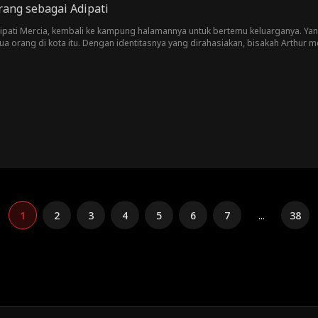
rang sebagai Adipati
, Adipati Mercia, kembali ke kampung halamannya untuk bertemu keluarganya. Y
mua orang di kota itu. Dengan identitasnya yang dirahasiakan, bisakah Arthu
1
2
3
4
5
6
7
...
38