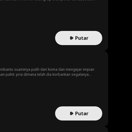
abatnya Maria, Hani merencanakan Operasi Penggodaan,
Chris menyelamatkan Hani dari masalah, Hani makin
Putar
embantu suaminya pulih dari koma dan mengejar impian
 pahit: pria dimana telah dia korbankan segalanya
Putar