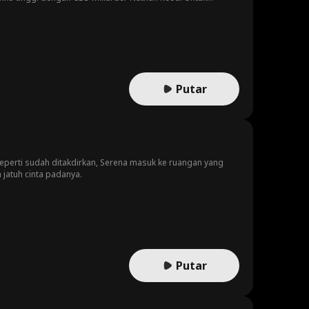
an memberinya bayi!
Putar
rti sudah ditakdirkan, Serena masuk ke ruangan yang
atuh cinta padanya.
Putar