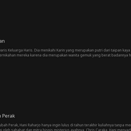
an
ris Keluarga Haris. Dia menikahi Karin yang merupakan putri dari taipan kay
i pernikahan mereka karena dia merupakan wanita gemuk yang berat badannya 
rtawaan di acara itu. Dengan enggan, Devan memulai kehidupannya dengan oran
aat usaha Karin untuk menjaga cinta mereka secara nggak sengaja buat Dev
a padanya bahkan mengkritik berat badannya. Karin yang merasa sangat ter
sali tindakannya.
h Perak
ubah Perak, Hani Raharjo hanya ingin lulus di tahun terakhir kuliahnya tanpa m
i oleh sahabat dan mitra bisnis misterius ayahnya, Chris Caraka, Hani menyadar