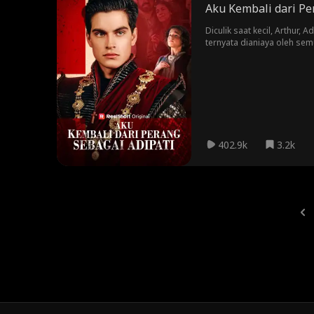
Aku Kembali dari Pe
Diculik saat kecil, Arthur
ternyata dianiaya oleh se
402.9k
3.2k