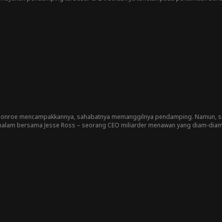
ya, Amelia Hart harus menawarkan nyawa. Dia harus menikahi Nathan Reed d
Monroe mencampakkannya, sahabatnya memanggilnya pendamping. Namun, sepe
alam bersama Jesse Ross – seorang CEO miliarder menawan yang diam-diam j