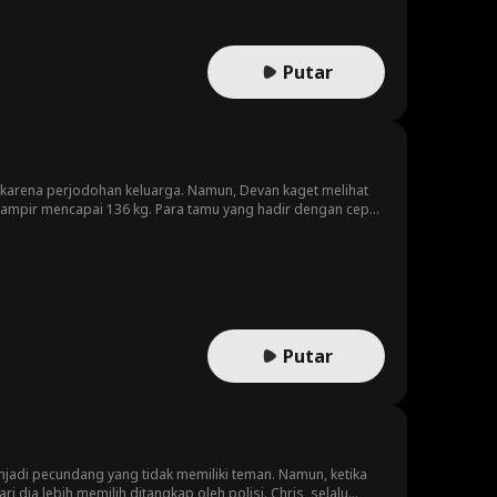
Putar
a karena perjodohan keluarga. Namun, Devan kaget melihat
hampir mencapai 136 kg. Para tamu yang hadir dengan cepat
g asing ini dan rasa cinta yang kuat dari Karin hanya
an marah, Devan yang terobsesi pada penampilan
luka memutuskan untuk mulai menurunkan berat badan dan
Putar
enjadi pecundang yang tidak memiliki teman. Namun, ketika
i dia lebih memilih ditangkap oleh polisi. Chris, selalu