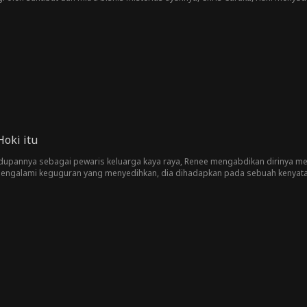
pnya, membuat Hani kesal, hingga Hani sadar Chris harus pergi. Bersama sah
atuh cinta padanya supaya ayahnya akan mengusir Chris. Namun, setiap kali 
kin memang memiliki perasaan pada Chris.
oki itu
dupannya sebagai pewaris keluarga kaya raya, Renee mengabdikan dirinya m
engalami keguguran yang menyedihkan, dia dihadapkan pada sebuah kenyataan