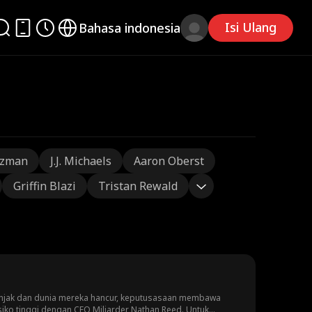
Isi Ulang
Bahasa indonesia
tzman
J.J. Michaels
Aaron Oberst
Griffin Blazi
Tristan Rewald
onjak dan dunia mereka hancur, keputusasaan membawa
siko tinggi dengan CEO Miliarder Nathan Reed. Untuk