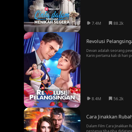
7.4M
88.2k
Revolusi Pelangsing
Devan adalah seorang pewa
Karin pertama kali di har
menjadikan Devan bahan te
menambah stres baginya. S
melampiaskan kekesalanny
bertekad buat Devan menye
8.4M
56.2k
Cara Jinakkan Ruba
Dalam Film Cara Jinakkan R
pestanya tiba-tiba didatang