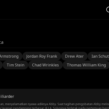
ta
Armstrong
Jordan Roy Frank
Drew Ater
Ian Schu
Tim Stein
Chad Wrinkles
Thomas William King
iliarder
ujuan, menyelamatkan nyawa adiknya Abby. Saat tagihan pengobatan Abby mel
k layanan pendamping terbesar di LA. Solusinya terletak pada pertemuan beri