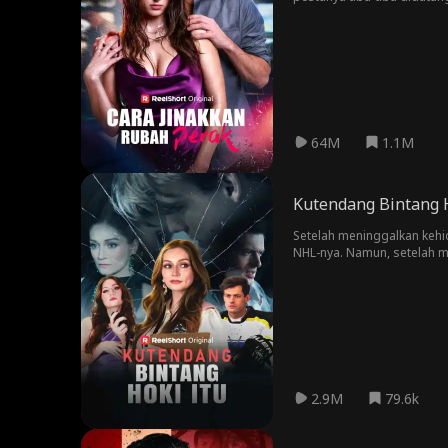
terlalu protektif terhada
berencana membuat Chris j
menyadari kalau dia mung
64M
1.1M
Kutendang Bintang H
Setelah meninggalkan kehi
NHL-nya. Namun, setelah m
memilih orang lain.
2.9M
79.6k