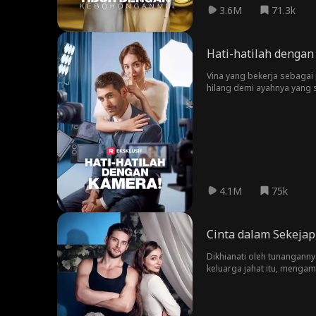
3.6M
71.3k
Hati-hatilah dengan
Vina yang bekerja sebaga
hilang demi ayahnya yang s
menghabiskan waktu dengan
mereka nggak diketahui o
4.1M
75k
Cinta dalam Sekejap
Dikhianati oleh tunangann
keluarga jahat itu, menga