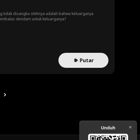
ang tidak disangka olehnya adalah bahwa keluarganya
r membalas dendam untuk keluarganya?
Putar
Unduh