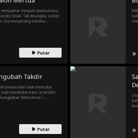
alon Mertua
B
ly, menyamar menjadi wanita biasa
Mik
Lesley Shaw. Tak disangka, Lesley
bai
m. Dia menyerang mereka,
men
elyn berlutut. Parahnya lagi,
kem
erlilit utang judi, dan memalsukan
mem
in. Di pesta pertunangan,
men
oknya terbongkar.
Ang
Putar
ngubah Takdir
Sa
D
enuh penyesalan saat mencoba
aat membuka mata, ia terlahir
Cha
mbangkitkan 'Mata Emas'—
bah
i segala hal. Kini, saatnya
kem
mem
ten
Putar