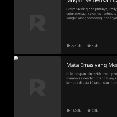
Jangan Remehkan C
Evelyn Sterling dan putrinya, Emi
untuk menguji calon menantunya, 
sangat kasar, sombong, dan keja
mengacaukan toko, dan memaksa Ev
Lesley ternyata sudah bersuami, t
video intim demi memeras Benjam
kebenaran pun terungkap dan ked
225.7k
5.4k
Mata Emas yang Me
Di kehidupan lalu, Keith tewas p
membalas dendam orang tuanya. S
kembali di usia 10 tahun dan me
kemampuan melihat esensi dan nila
membalas dendam.
180.5k
2.5k