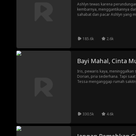
Ashlyn tewas karena perundungan
kembarnya, menggantikannya da
sahabat dan pacar Ashlyn yang m
185.6k
2.6k
Bayi Mahal, Cinta M
Iris, pewaris kaya, meninggalka
Dorian, pria sederhana. Tapi saat
Tessa menganggap rumah sakitny
Dorian memindahkannya. Dorian y
memperlakukan Iris dengan buruk.
hampir menyerah— sampai ayah
untuk cucunya… dan badai balas 
330.5k
4.6k