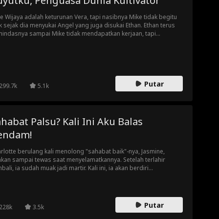
uyutku, Penguasa Dunia Kultivator
e Wijaya adalah keturunan Vera, tapi nasibnya Mike tidak begitu
k sejak dia menyukai Angel yang juga disukai Ethan. Ethan terus
indasnya sampai Mike tidak mendapatkan kerjaan, tapi
unculan Vera si nenek buyut itu mengubah nasib Mike. Dia
bantu Mike mengatasi orang yang menindasnya, bahkan
jadikan Mike sebagai pemimpin dan menjodohkan Mike dengan
el.
Putar
299.7k
5.1k
habat Palsu? Kali Ini Aku Balas
endam!
rlotte berulang kali menolong "sahabat baik"-nya, Jasmine,
kan sampai tewas saat menyelamatkannya. Setelah terlahir
bali, ia sudah muak jadi martir. Kali ini, ia akan berdiri
andang dari jauh sementara Jasmine dan pacar psikonya
ggelam dalam neraka yang mereka ciptakan sendiri.
Putar
228k
3.5k