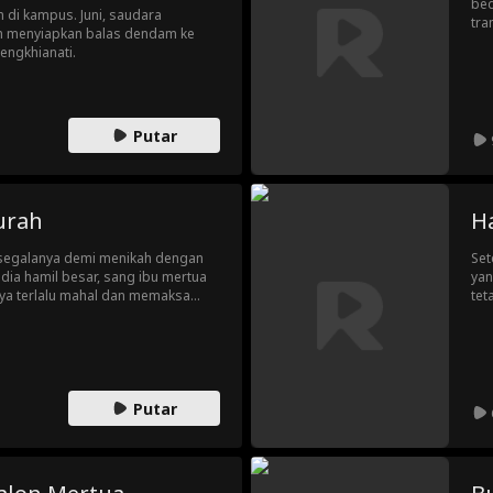
bed
 di kampus. Juni, saudara
tra
n menyiapkan balas dendam ke
pen
engkhianati.
jug
lan
men
rus
Putar
min
Jes
ter
Der
men
urah
H
Der
n segalanya demi menikah dengan
Set
 dia hamil besar, sang ibu mertua
yan
a terlalu mahal dan memaksa
tet
ang penurut justru
wak
 Dalam sakit dan penghinaan, Iris
ke
nya datang, membawa hadiah
pen
dendam pun dimulai.
mal
dan
Putar