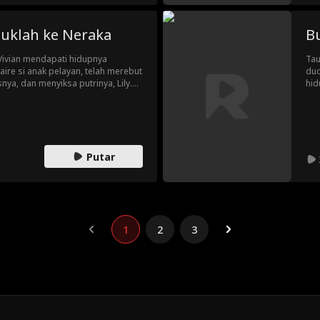
uklah ke Neraka
Bu
Vivian mendapati hidupnya
Tau
ire si anak pelayan, telah merebut
dud
ya, dan menyiksa putrinya, Lily.
hid
rus memainkan permainan
Tau
dan sekutu rahasia, ia membongkar
mem
ali kerajaan, nama baik, dan
pac
ber
Dia
Putar
Cin
1
2
3