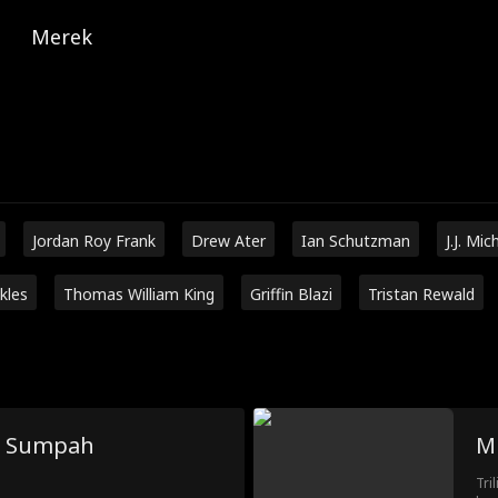
Merek
Jordan Roy Frank
Drew Ater
Ian Schutzman
J.J. Mic
kles
Thomas William King
Griffin Blazi
Tristan Rewald
: Sumpah
Mi
Tri