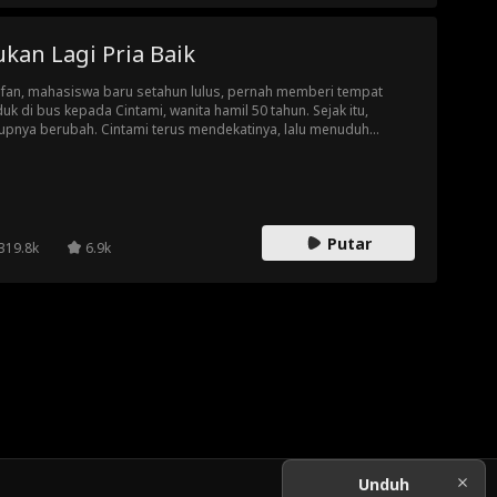
kan Lagi Pria Baik
fan, mahasiswa baru setahun lulus, pernah memberi tempat
uk di bus kepada Cintami, wanita hamil 50 tahun. Sejak itu,
upnya berubah. Cintami terus mendekatinya, lalu menuduh
fan sebagai ayah dari anak kembar yang dikandungnya, bahkan
bawa hasil tes DNA dan memaksa Taufan putus dengan
arnya. Orang-orang langsung percaya dan menganggap Taufan
tanggung jawab. Padahal, hanya Taufan yang tahu kebenarannya.
 sama sekali tidak pernah punya hubungan apa pun dengan
Putar
tami.
319.8k
6.9k
Unduh