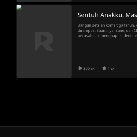
Sentuh Anakku, Mas
Bangun setelah koma tiga tahun, 
dirampas. Suaminya, Zane, dan Cla
perusahaan, menghapus identitasn
Kehilangan segalanya, Vivian ha
berbahaya. Berbekal kecerdikan 
pengkhianatan demi merebut kemb
masa depan anaknya.
206.8k
4.2k