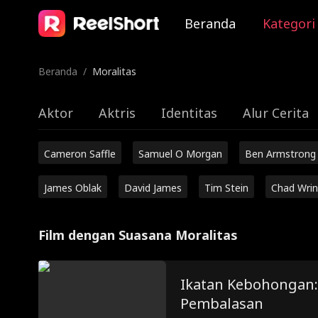
Beranda
Kategori
Beranda
/
Moralitas
Aktor
Aktris
Identitas
Alur Cerita
Cameron Saffle
Samuel O Morgan
Ben Armstrong
James Oblak
David James
Tim Stein
Chad Wrin
Film dengan Suasana Moralitas
Ikatan Kebohongan
Pembalasan