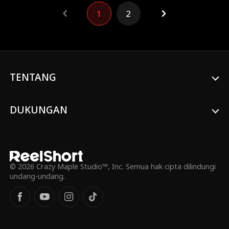
kedekatan mereka, rahasia masa lalu
1
2
Adrian dan jati diri Chloe terkuak. Di
tengah pengungkapan itu, benih cinta
tumbuh dan takdir menautkan hidup
mereka.
TENTANG
DUKUNGAN
© 2026 Crazy Maple Studio™, Inc. Semua hak cipta dilindungi
undang-undang.