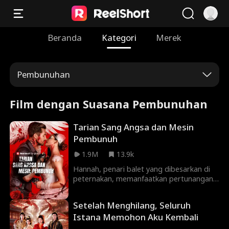
Beranda
Kategori
Merek
Pembunuhan
Film dengan Suasana Pembunuhan
Tarian Sang Angsa dan Mesin
Pembunuh
1.9M
13.9k
Hannah, penari balet yang dibesarkan di
peternakan, memanfaatkan pertunangan
kontrak untuk mendapatkan tempat di
Perusahaan Balet Hargrove, tapi dia
Setelah Menghilang, Seluruh
diganggu oleh Jack, pembunuh bayaran
Istana Memohon Aku Kembali
tampan, yang memaksa Hannah untuk
membantunya. Namun, setelah melalui