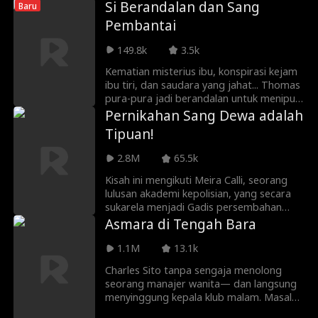
Si Berandalan dan Sang
Baru
itu telah berubah menjadi Chase Kane,
Pembantai
sosok dengan reputasi tanpa cela. Melalui
penyelidikan, Nina memastikan Chase
149.8k
3.5k
adalah Leon dan curiga pria itu ingin balas
dendam. Saat berhadapan dengan tipu
Kematian misterius ibu, konspirasi kejam
muslihat yang rumit ini, Nina merasa tak
ibu tiri, dan saudara yang jahat... Thomas
berdaya di hadapan Leon yang licik.
pura-pura jadi berandalan untuk menipu
Tanpa pilihan lain, ia harus
semua orang. Namun ayahnya menyewa
Pernikahan Sang Dewa adalah
mempertaruhkan segalanya untuk
Harper, pengawal berjuluk Dewa
Tipuan!
melancarkan serangan balasan.
Pembantai, untuk melindunginya. Kini,
siapa yang akan mengakali siapa?
2.8M
65.5k
Kisah ini mengikuti Meira Calli, seorang
lulusan akademi kepolisian, yang secara
sukarela menjadi Gadis persembahan
demi mengungkap penipuan upacara
Asmara di Tengah Bara
“Pernikahan Sang Dewa” di desa lingga. Ia
menyusup ke dalam pintu batu dan
1.1M
13.1k
berhadapan dengan anggota sindikat
Charles Sito tanpa sengaja menolong
kriminal, termasuk Yudha Wirata. Pada
seorang manajer wanita— dan langsung
akhirnya, Meira berhasil membongkar
menyinggung kepala klub malam. Masalah
kejahatan kepala desa dan kelompoknya
pun datang bertubi-tubi. Awalnya ia
yang memperdagangkan perempuan,