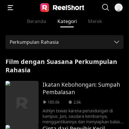
Beranda
Kategori
Merek
Perkumpulan Rahasia
Film dengan Suasana Perkumpulan
Rahasia
Ikatan Kebohongan: Sumpah
Pembalasan
185.6k
2.6k
Ashlyn tewas karena perundungan di
kampus. Juni, saudara kembarnya,
menggantikannya dan menyiapkan balas
dendam ke sahabat dan pacar Ashlyn
Cinta dari Penyihir Kecil