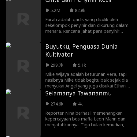
yang mengkhianati.
5.2M
82.8k
Farah adalah gadis yang diculik oleh
sekelompok penyihir dan dikurung dalam
menara. Rencana jahat para penyihir
untuk membangkitkan kekuatan Farah
digagalkan oleh seorang pemburu
Buyutku, Penguasa Dunia
penyihir yang menyelamatkan dan
Kultivator
membantu Farah. Kini Farah memulai
hidup baru di dunia modern sambil
299.7k
5.1k
mempelajari makna dari cinta dan
pengorbanan.
Mike Wijaya adalah keturunan Vera, tapi
nasibnya Mike tidak begitu baik sejak dia
menyukai Angel yang juga disukai Ethan.
Ethan terus menindasnya sampai Mike
Selamanya Tawananmu
tidak mendapatkan kerjaan, tapi
kemunculan Vera si nenek buyut itu
274.6k
4k
mengubah nasib Mike. Dia membantu
Reporter Nina berhasil memenangkan
Mike mengatasi orang yang menindasnya,
kepercayaan bos mafia Leon Mann dan
bahkan menjadikan Mike sebagai
menjatuhkannya. Tiga bulan kemudian,
pemimpin dan menjodohkan Mike dengan
Nina kembali bertemu Leon di gala
Angel.
stasiun TV, hanya untuk mendapati pria