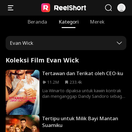
Beranda
Kategori
Merek
Evan Wick
Koleksi Film Evan Wick
Tertawan dan Terikat oleh CEO-ku
11.2M
233.4k
Lia Winarto dipaksa untuk kawin kontrak
dan menganggap Dandy Sandoro sebagai
sosok yang menakutkan. Namun, saat
Dandy melindunginya dari serangan dan
ancaman Noah, membantunya merebut
Tertipu untuk Milik Bayi Mantan
kembali perusahaannya, dan mengungkap
peran ayahnya dalam kecelakaan yang
Suamiku
dialaminya, Lia mulai menyadari