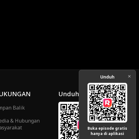
Unduh
UKUNGAN
Unduh
pan Balik
edia & Hubungan
syarakat
Buka episode gratis
hanya di aplikasi