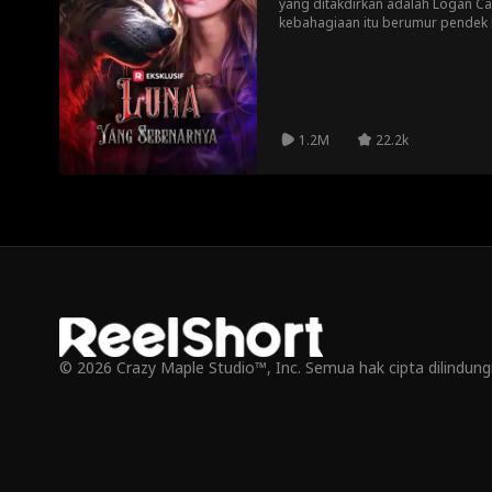
yang ditakdirkan adalah Logan Cart
kebahagiaan itu berumur pendek 
serigala lain. Segera setelah it
serigala biasa, dan bahwa banya
Alpha Logan menolak Emma, ​​jad
risiko semuanya untuk menjaga 
1.2M
22.2k
© 2026 Crazy Maple Studio™, Inc. Semua hak cipta dilindun