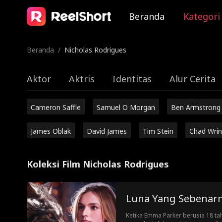
Beranda
Kategori
Beranda
/
Nicholas Rodrigues
Aktor
Aktris
Identitas
Alur Cerita
Cameron Saffle
Samuel O Morgan
Ben Armstrong
James Oblak
David James
Tim Stein
Chad Wrin
Koleksi Film Nicholas Rodrigues
Luna Yang Sebenar
Ketika Emma Parker berusia 18 