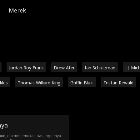
Merek
Jordan Roy Frank
Drew Ater
Ian Schutzman
J.J. Mic
kles
Thomas William King
Griffin Blazi
Tristan Rewald
nya
tahun, dia menemukan pasangannya