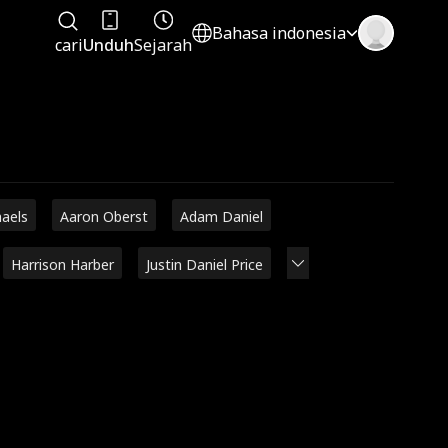
Bahasa indonesia
cari
Unduh
Sejarah
haels
Aaron Oberst
Adam Daniel
Harrison Harber
Justin Daniel Price