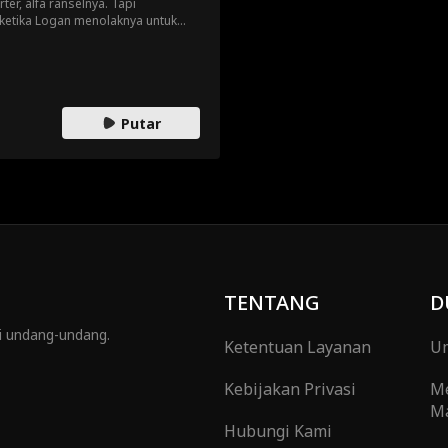
er, alfa ranselnya. Tapi
ketika Logan menolaknya untuk
u, Emma mengetahui bahwa dia bukan
k orang berbahaya mengejarnya.
i mengapa dia bersedia mengambil
Emma tetap aman?
Putar
TENTANG
D
gi undang-undang.
Ketentuan Layanan
Um
Kebijakan Privasi
M
Ma
Hubungi Kami