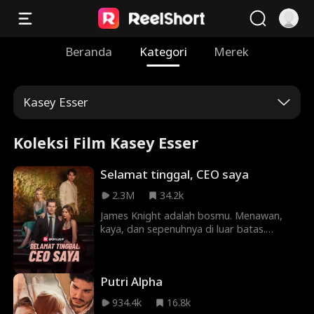
Beranda
Kategori
Merek
Kasey Esser
Koleksi Film Kasey Esser
Selamat tinggal, CEO saya
2.3M
34.2k
James Knight adalah bosmu. Menawan,
kaya, dan sepenuhnya di luar batas.
Berkencan dengan dia mungkin
menghancurkan kariermu, tetapi
mencintainya pasti akan mematahkan
Putri Alpha
hatimu. Karena apa yang lebih buruk
daripada mengetahui bahwa kamu
934.4k
16.8k
menginginkan sesuatu, selain mengetahui