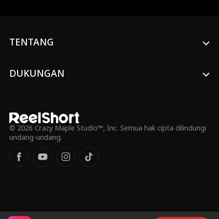
bergegas menyelamatkannya dalam
kobaran api. Di sisi lain, Cindy menikahi
Lukas untuk mendapatkan kembali
warisan ibunya. Dia tidak menyadari
bahwa Lukas sebenarnya adalah seorang
TENTANG
CEO miliarder. Seiring berjalannya waktu,
Lukas mulai jatuh cinta pada Cindy dan
mereka menjadi pasangan yang
DUKUNGAN
sesungguhnya.
© 2026 Crazy Maple Studio™, Inc. Semua hak cipta dilindungi
undang-undang.