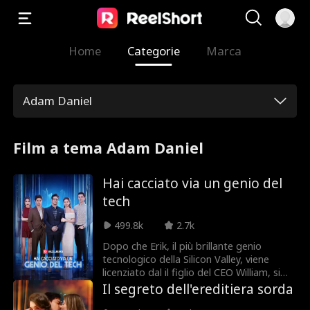
Home
Categorie
Marca
Adam Daniel
Film a tema Adam Daniel
Hai cacciato via un genio del
tech
499.8k
2.7k
Dopo che Erik, il più brillante genio
tecnologico della Silicon Valley, viene
licenziato dal il figlio del CEO William, si
allea con Evelyn, l’affascinante
Il segreto dell'ereditiera sorda
amministratrice delegata della