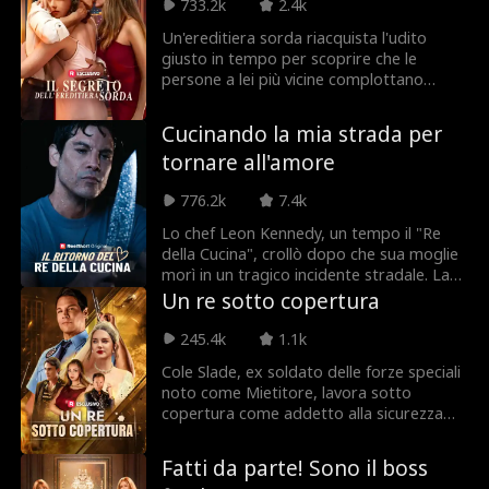
concorrenza. La sua vendetta manda in
733.2k
2.4k
bancarotta la sua ex azienda, e quando
Un'ereditiera sorda riacquista l'udito
William capisce di aver licenziato la
giusto in tempo per scoprire che le
persona sbagliata... ormai è troppo tardi.
persone a lei più vicine complottano
contro di lei. Mantenendo segreta la sua
guarigione, gioca un pericoloso gioco di
Cucinando la mia strada per
inganni contro coloro che credono che la
tornare all'amore
sua disabilità la renda debole. Mentre
indaga su eventi sospetti del suo
776.2k
7.4k
passato, deve navigare con attenzione in
una rete di tradimenti, fingendo di non
Lo chef Leon Kennedy, un tempo il "Re
sentire le cospirazioni che si svolgono
della Cucina", crollò dopo che sua moglie
intorno a lei per portare alla giustizia chi
morì in un tragico incidente stradale. La
l'ha tradita.
sua profonda depressione lo portò alla
Un re sotto copertura
condizione di senzatetto, perdendo tutto
tranne il suo amato cane, Dante. Un
245.4k
1.1k
proprietario di ristorante lo accoglie,
Cole Slade, ex soldato delle forze speciali
offrendogli un lavoro, ignaro di chi sia.
noto come Mietitore, lavora sotto
Lavorando in cucina, affronta gli abusi del
copertura come addetto alla sicurezza
sous chef esecutivo (Bryant), che lo
per esaudire l'ultimo desiderio del suo
sminuisce e lo disprezza. Leon cerca di
compagno caduto, Alexander:
tenere un profilo basso, ma quando un
Fatti da parte! Sono il boss
proteggere sua sorella minore, Victoria. Il
losco uomo d'affari (William) minaccia il