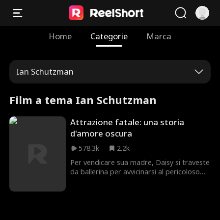
Home
Categorie
Marca
Ian Schutzman
Film a tema Ian Schutzman
Attrazione fatale: una storia
d'amore oscura
578.3k
2.2k
Per vendicare sua madre, Daisy si traveste
da ballerina per avvicinarsi al pericoloso
boss mafioso, Hogan. Nonostante
sospetti le intenzioni di Daisy, Hogan si
sente irresistibilmente attratto dal suo
fascino letale. Riuscirà Daisy ad
allontanarsi indenne o sarà coinvolta dalla