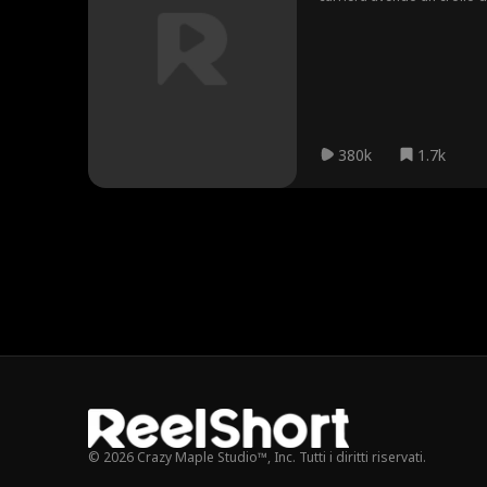
una delle loro proprietà in
che dei profitti. E deve conv
380k
1.7k
© 2026 Crazy Maple Studio™, Inc. Tutti i diritti riservati.