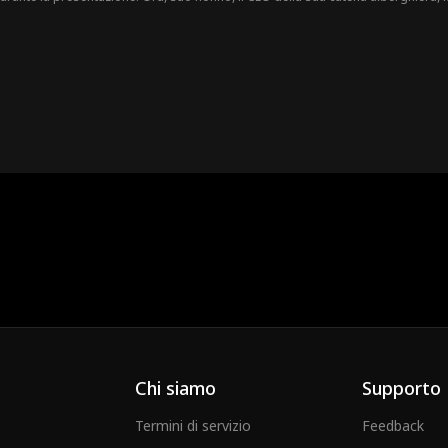
 difficoltà. Come se non bastasse, è bloccata con un co-gestore del posto (ma 
ivere con il co-gestore in un piccolo chalet...
Chi siamo
Supporto
Termini di servizio
Feedback