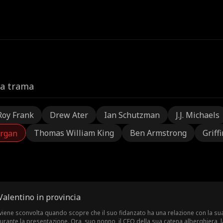
la trama
Roy Frank
Drew Ater
Ian Schutzman
J.J. Michaels
Thomas William King
Ben Armstrong
Griff
rgan
Valentino in provincia
 viene sconvolta quando scopre che il suo fidanzato ha una relazione con la sua 
urante la presentazione. Ora, suo nonno, il CEO della sua catena alberghiera, 