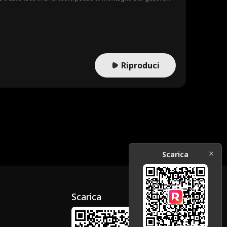
diabolico e affascinante), che si preoccupa più delle persone
Riproduci
Scarica
Scarica