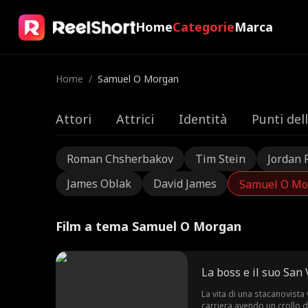
Home
Categorie
Marca
Home
/
Samuel O Morgan
Attori
Attrici
Identità
Punti del
Roman Chsherbakov
Tim Stein
Jordan 
James Oblak
David James
Samuel O Mo
Film a tema Samuel O Morgan
La boss e il suo San 
La vita di una stacanovista
carriera avendo un crollo d