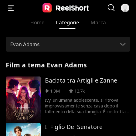
Home
Categorie
Marca
Evan Adams
Film a tema Evan Adams
Baciata tra Artigli e Zanne
1.3M
12.7k
Ivy, un'umana adolescente, si ritrova
improvvisamente senza casa dopo il
fallimento della sua famiglia. È costretta a
vivere nella sua auto, un segreto
vergognoso che deve nascondere ai bulli
Il Figlio Del Senatore
spietati della sua esclusiva scuola
superiore privata. Un giorno, scopre di