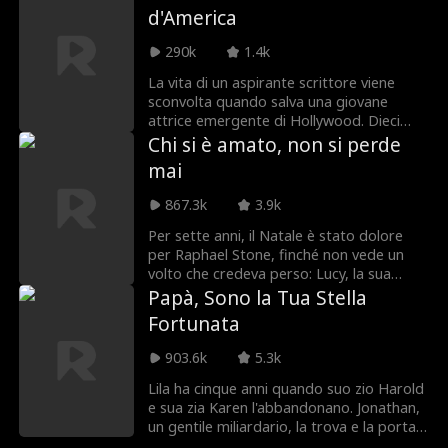
d'America
minacciano di distruggere la loro
relazione prima che possano confessare
290k
1.4k
di amarsi davvero.
La vita di un aspirante scrittore viene
sconvolta quando salva una giovane
attrice emergente di Hollywood. Dieci
anni dopo, Daniel è il marito casalingo
Chi si è amato, non si perde
della "Fidanzata d'America", ignorato dai
mai
paparazzi e invisibile persino alla sua
famiglia. Quando un vecchio amore della
867.3k
3.9k
superstar ritorna per sedurre sua moglie,
Daniel capisce che deve divorziare dalla
Per sette anni, il Natale è stato dolore
Fidanzata d'America! Quando sua moglie
per Raphael Stone, finché non vede un
si renderà conto di ciò che ha perso,
volto che credeva perso: Lucy, la sua
potrebbe essere troppo tardi per
amata moglie, è viva, ma non può
Papà, Sono la Tua Stella
riconquistarlo.
muoversi né parlare e sembra non
Fortunata
ricordarsi di lui. Riuscirà il vero amore a
vincere dolore e sfortuna, restituendo
903.6k
5.3k
speranza a ciò che sembrava perduto per
sempre?
Lila ha cinque anni quando suo zio Harold
e sua zia Karen l'abbandonano. Jonathan,
un gentile miliardario, la trova e la porta a
casa con sé. La adotta e, da quel giorno,