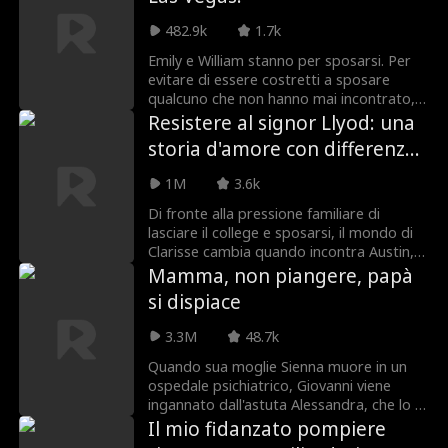
482.9k
1.7k
Emily e William stanno per sposarsi. Per
evitare di essere costretti a sposare
qualcuno che non hanno mai incontrato,
si ubriacano e sposano la prima persona
Resistere al signor Llyod: una
che incontrano. L'un l'altro!
storia d'amore con differenza
d'età
1M
3.6k
Di fronte alla pressione familiare di
lasciare il college e sposarsi, il mondo di
Clarisse cambia quando incontra Austin, il
CEO di Lloyd Group, dopo aver aiutato
Mamma, non piangere, papà
sua nonna vittima di una truffa. Venuto a
si dispiace
conoscenza delle sue difficoltà
economiche, le offre denaro in cambio di
3.3M
48.7k
un matrimonio fittizio per esaudire il
desiderio della nonna. Formano
Quando sua moglie Sienna muore in un
un'alleanza inaspettata, mentre Austin
ospedale psichiatrico, Giovanni viene
mantiene segreta la sua vera identità.
ingannato dall'astuta Alessandra, che lo fa
portare a casa la figlia sbagliata. Lui non
Il mio fidanzato pompiere
sa che sua moglie è ancora viva: è rinata