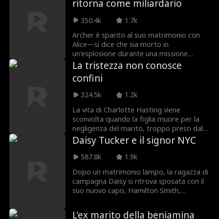
ritorna come miliardario
nel suo alter ego spietato, Scarletta, ed è
determinata a rivelare le trame traditorie
350.4k
1.7k
di Alessandra e a vendicarsi in nome della
loro figlia.
Archer è sparito al suo matrimonio con
Alice—si dice che sia morto in
un'esplosione durante una missione
antincendio. I genitori avidi di Alice
La tristezza non conosce
cercano di farla sposare con un
confini
pretendente viscido, Philip. Al nuovo
matrimonio, Alice finalmente rivede suo
324.5k
1.2k
marito—ma ora è fidanzato con un'altra.
La vita di Charlotte Hasting viene
sconvolta quando la figlia muore per la
negligenza del marito, troppo preso dal
favoritismo verso una giovane
Daisy Tucker e il signor NYC
dipendente. Come se non bastasse, lui
non le crede e, convinto che lei gli
587.8k
1.9k
nasconda la bambina, trasforma la sua
Dopo un matrimonio lampo, la ragazza di
vita in un incubo.
campagna Daisy si ritrova sposata con il
suo nuovo capo, Hamilton Smith,
proprietario di Smith Media. Ma
incomprensioni e trame della perfida
L'ex marito della beniamina
vicepresidente di Hamilton, Bianca,