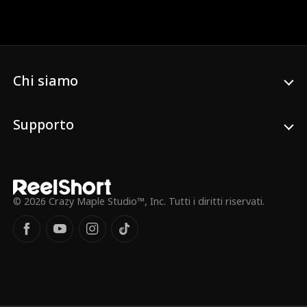
la casa si riempie di luce. Lila porta
fortuna e calore. Noah, il figlio di
Jonathan, non parla da molto tempo; con
Lila al suo fianco, ritrova finalmente la
voce. A un'asta, aiuta Jonathan ad
aggiudicarsi un baule del tesoro
Chi siamo
nascosto. Riesce persino a "parlare" con il
cane di famiglia e, seguendo un suo
indizio, aiuta Noah a ritrovare il violino
Supporto
scomparso. Quando il pericolo si fa
minaccioso, Lila "costringe" Harold e la
manipolatrice Vivienne a dire la verità. Le
menzogne crollano. Aiuta la famiglia a
sfuggire al pericolo, smaschera gli intrighi
e lascia Harold, Karen e Vivienne senza
© 2026 Crazy Maple Studio™, Inc. Tutti i diritti riservati.
più nascondigli.