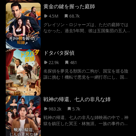
絶対的な権力を振りかざした容赦ない制裁が
黄金の鍵を握った庭師
今始まる！
4.5M
68.7k
グレイソン・ロジャーズは、ただの庭師では
なかった。過去5年間、彼は五国集団の五人
の幹部を一人ずつ葬り去り、彼らの黄金の鍵
を奪い取っていた。それは権力の象徴である
と同時に、組織の全財産が眠る金庫を開ける
ドタバタ探偵
唯一の手段でもある。今、グレイソンはすべ
てを終わらせ、愛する妻に贅沢で平穏な人生
22.9k
481
を贈ろうとしていた。しかし、真実を打ち明
名探偵を夢見る獣医の二狗が、国宝を巡る陰
けようとしたその矢先、彼は妻が集団の幹部
謀に挑む！機転で悪党を一網打尽にし、国宝
イワンと密会している現場を目撃してしま
と愛を守り抜く痛快ストーリー。
う。イワンは庭師としてのグレイソンの権限
を利用し、黄金の鍵で守られた金庫への侵入
を画策していた。グレイソンは自らが真の集
戦神の帰還、七人の非凡な姉
団の支配者であることを証明しつつ、イワン
983.2k
5.7k
を罠にかけねばならない。しかし、周囲の誰
もが彼を「ただの庭師」としか見ていない
戦神の帰還、七人の非凡な姉映画の中で，神
——
獄を鎮圧した冥王・林無涯。一族の事件の真
相を追い、7人の姉を守るため、裏社会の敵
に挑む。