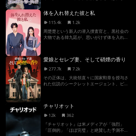
て彼女を傷つけた元恋人のエージェント、ル
ークだった。過酷な逃亡劇の中、飛び交う銃
体を入れ替えた彼と私
弾と封じ込めた感情が交錯し、二人の情熱が
再び燃え上がる。過去の傷と新たな敵が迫る
115.4k
1.2k
今、愛は生き残るための希望か、それとも最
周楚楚という新人の潜入捜査官と、黒社会の
大の危険か。
大物である韓九廷が、思いがけず体を入れ替
えることに。彼女は彼の体で黒社会の大物を
演じなければならず、彼は彼女の体で潜入捜
査を続けることに。二人は最初、お互いを裏
愛娘とセレブ妻、そして硝煙の香り
切り合い、嫌い合うものの、次第に力を合わ
せて事件を解決していく。緊迫した状況の中
277.7k
7.2k
で、麻薬密売の陰謀や父親との因縁が明らか
その正体は、大統領直々に国家勲章を授与さ
になり、同時に「お前が捕まえ、俺が守る」
れた伝説のシークレットエージェント、ピー
といった笑いと甘さ溢れる恋愛劇が繰り広げ
ター・ロジャース。 静かな引退生活を送って
られる。
いた彼は、愛娘との食事中、美しき女性CEO
のシドニーに婚活相手と勘違いされ、まさか
チャリオット
の電撃結婚をすることに。 しかし、彼の輝か
しい過去を知らない元カノや同級生たちは、
12k
362
彼のことを「甲斐性のない男」と見下し、執
『チャリオット』は米メディアが「強烈」
拗に嘲笑う。 それを知った妻シドニーは、パ
「圧倒的」「ほぼ完璧」と絶賛した予測不能
ーティーの席でピーターが自分の夫であると