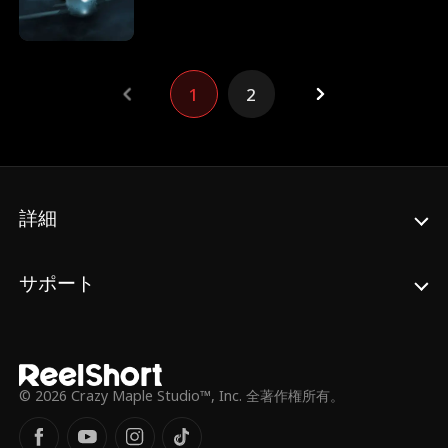
な密室スリラー。アンソニー・モンゴメリー
高らかに宣言する。 彼女の言葉が、全ての人
（『スタートレック：エンタープライズ』）
間関係を覆す引き金となる──。
主演。
1
2
詳細
サポート
© 2026 Crazy Maple Studio™, Inc. 全著作権所有。