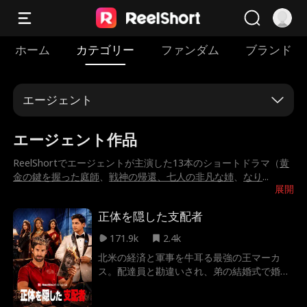
ホーム
カテゴリー
ファンダム
ブランド
エージェント
エージェント作品
ReelShortでエージェントが主演した13本のショートドラマ（
黄
金の鍵を握った庭師
、
戦神の帰還、七人の非凡な姉
、
なり
...
展開
正体を隠した支配者
171.9k
2.4k
北米の経済と軍事を牛耳る最強の王マーカ
ス。配達員と勘違いされ、弟の結婚式で婚約
者一族から容赦ない屈辱を受ける。さらに弟
が裏切られた時、彼の怒りは頂点に達する！