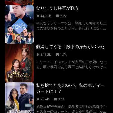
なりすまし将軍が戦う
410.2k
2.2k
平凡なサラリーマンは、戦死した将軍と瓜二
つの容姿を持つことから、身代わりになうよ
うに美しい戦士から依頼された。危険な役割
を引き受けた彼は、正体を暴こうとする者
と、彼の新しい身分を利用しようとする者の
離縁してやる：殿下の身分がバレた
間で立ち回る。そして、将軍を装った彼には
たくさんの危険が待っている…
349.2k
1.7k
エリートエイジェットが大臣のアホ娘になっ
て、醜い暴君である煜王と結婚しなければな
らない。子をなす王命から逃げるため、彼女
は王城一の美男子に目を付けた。でもその美
男子の正体はまさに結婚相手の煜王だ。この
私を捨てたあの彼が、私のボディー
心を奪うゲームに勝つのは一体誰だ？
ガードに！？
26.4k
323
危険な秘密を暴き、暗殺者に狙われる敏腕キ
ャスターのコレット。彼女を守るのは、かつ