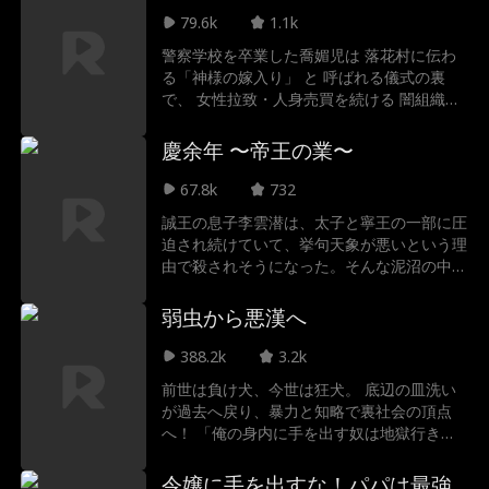
彼女が生き残るための唯一の道なのか——
79.6k
1.1k
警察学校を卒業した喬媚児は 落花村に伝わ
る‌「神様の嫁入り」‌ と 呼ばれる儀式の裏
で、 女性拉致・人身売買を続ける‌ 闇組織‌の
存在を嗅ぎ取った。 彼女は自ら「落花女」
（神の花嫁）となり、魔窟へ単身潜入‌! 姉・
慶余年 〜帝王の業〜
喬嵐と拉致被害者たちを救うため、村長率い
る犯罪グループと 死闘を繰り広げる。
67.8k
732
誠王の息子李雲潜は、太子と寧王の一部に圧
迫され続けていて、挙句天象が悪いという理
由で殺されそうになった。そんな泥沼の中の
彼は東の商人である葉軽眉と出会った。二度
とこのようなことを起さない為、それと南慶
弱虫から悪漢へ
の繁栄の為に、葉軽眉、五竹、費介、范建、
陳萍萍の協力を得た彼は奮起する。汚職官吏
388.2k
3.2k
を制裁し、政治に励む、国中を一変した彼
前世は負け犬、今世は狂犬。 底辺の皿洗い
は、やがて民衆に慶帝と謳われ、南慶を世界
が過去へ戻り、暴力と知略で裏社会の頂点
一の強国にした。
へ！ 「俺の身内に手を出す奴は地獄行き
だ」 愛する者を守るため、善を捨て悪を極
める、痛快リベンジ・ノワール。
令嬢に手を出すな！パパは最強