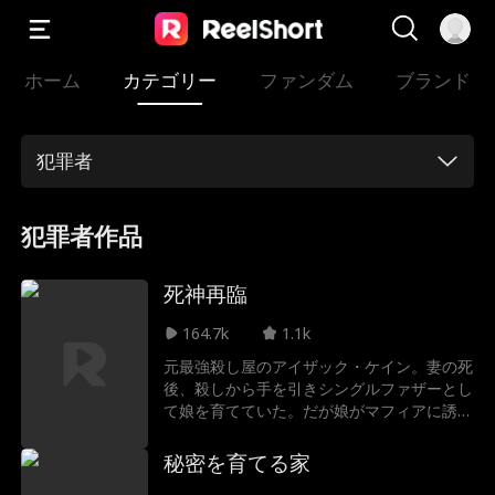
ホーム
カテゴリー
ファンダム
ブランド
犯罪者
犯罪者作品
死神再臨
164.7k
1.1k
元最強殺し屋のアイザック・ケイン。妻の死
後、殺しから手を引きシングルファザーとし
て娘を育てていた。だが娘がマフィアに誘拐
され、眠っていた殺戮本能が覚醒する。父親
の愛が生み出した復讐劇が今、始まる。
秘密を育てる家