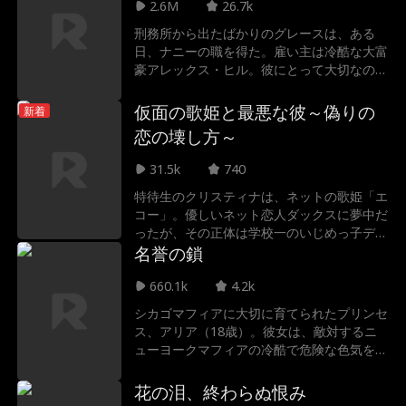
2.6M
26.7k
刑務所から出たばかりのグレースは、ある
日、ナニーの職を得た。雇い主は冷酷な大富
豪アレックス・ヒル。彼にとって大切なのは
一人娘だけ。しかし、グレースはアレックス
の厳しい試練を乗り越え、次第に彼の冷たい
仮面の歌姫と最悪な彼～偽りの
新着
心を溶かしていく。だが、彼女には全てを台
恋の壊し方～
無しにする「闇の秘密」が隠されていた…
31.5k
740
特待生のクリスティナは、ネットの歌姫「エ
コー」。優しいネット恋人ダックスに夢中だ
ったが、その正体は学校一のいじめっ子デク
スターだった！傷ついた彼の愛を許すべき
名誉の鎖
か、それとも恋を終わらせるべきか？彼女が
660.1k
4.2k
選ぶ未来とは……
シカゴマフィアに大切に育てられたプリンセ
ス、アリア（18歳）。彼女は、敵対するニ
ューヨークマフィアの冷酷で危険な色気を持
つ後継者、ルカとの政略結婚を強いられる。
暴力に染まった男に身も心も委ねることは、
花の泪、終わらぬ恨み
一族への最大の裏切りか。それとも、これが