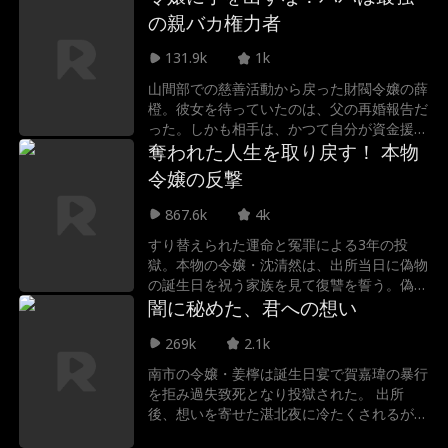
の親バカ権力者
131.9k
1k
山間部での慈善活動から戻った財閥令嬢の薛
橙。彼女を待っていたのは、父の再婚報告だ
った。しかも相手は、かつて自分が資金援助
していた貧しい学生、翟嬌。清楚な仮面の下
奪われた人生を取り戻す！ 本物
に底知れぬ野心を隠し翟嬌は、薛橙を自身の
令嬢の反撃
地位を脅かす「邪魔者」と見なし、常軌を逸
した罠を仕掛け始める。理不尽な虐げに耐え
867.6k
4k
る令嬢。だが、彼女が絶体絶命のその時、娘
すり替えられた運命と冤罪による3年の投
を溺愛する父が真実を知る。暴かれる嘘、裏
獄。本物の令嬢・沈清然は、出所当日に偽物
切り者の告発。自らの欲望に溺れた悪女に下
の誕生日を祝う家族を見て復讐を誓う。偽善
される、容赦なき断罪とは？
的な悪女に徹底抗戦し、奪われたすべてを取
闇に秘めた、君への想い
り戻す痛快な逆転劇。
269k
2.1k
南市の令嬢・姜檸は誕生日宴で賀嘉瑋の暴行
を拒み過失致死となり投獄された。 出所
後、想いを寄せた湛北夜に冷たくされるが、
彼は実は深い愛を隠し彼女のために障害を消