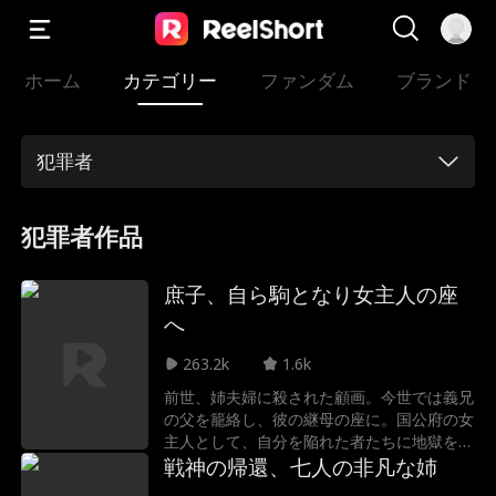
ホーム
カテゴリー
ファンダム
ブランド
犯罪者
犯罪者作品
庶子、自ら駒となり女主人の座
へ
263.2k
1.6k
前世、姉夫婦に殺された顧画。今世では義兄
の父を籠絡し、彼の継母の座に。国公府の女
主人として、自分を陥れた者たちに地獄を見
せる！
戦神の帰還、七人の非凡な姉