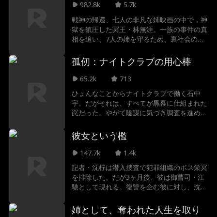
982.8k
5.7k
戦神の帰還、七人の非凡な姉映画の中で，神
獄を鎮圧した冥王・林無涯。一族の事件の真
相を追い、7人の姉を守るため、裏社会の敵
に挑む。
孤仞：ナイトクラブの用心棒
65.2k
713
ひょんなことからナイトクラブで働く石中
宇。だがそれは、すべてが黒幕に仕組まれた
罠だった。やがて陰謀に気づき調査を進める
が、その先には衝撃の真相が。愛と欲望が渦
巻く中、彼の逆襲が始まる。
彼女という檻
147.7k
1.4k
記者・沈柠は潜入捜査で犯罪組織のボス栄冥
を排除した。だが3ヶ月後、彼は御曹司・江
馳として現れる。復讐を企む彼に対し、沈柠
は自らを賭けた反撃を開始する。
姉として、奪われた人生を取り