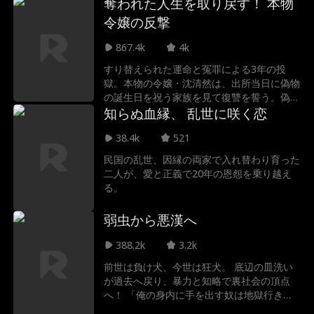
嫌う叔父・傅深彦の心も開かせ、一家の愛さ
奪われた人生を取り戻す！ 本物
れっ子となる。
令嬢の反撃
867.4k
4k
すり替えられた運命と冤罪による3年の投
獄。本物の令嬢・沈清然は、出所当日に偽物
の誕生日を祝う家族を見て復讐を誓う。偽善
的な悪女に徹底抗戦し、奪われたすべてを取
知らぬ血縁、 乱世に咲く恋
り戻す痛快な逆転劇。
38.4k
521
民国の乱世、因縁の両家で入れ替わり育った
二人が、愛と正義で20年の恩怨を乗り越え
る。
弱虫から悪漢へ
388.2k
3.2k
前世は負け犬、今世は狂犬。 底辺の皿洗い
が過去へ戻り、暴力と知略で裏社会の頂点
へ！ 「俺の身内に手を出す奴は地獄行き
だ」 愛する者を守るため、善を捨て悪を極