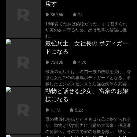
戻す
369.6k
2k
16年育てた妹は偽物だった。すり替えられ
た実の妹を守るため、姉は黒幕の陰謀に挑
む。
最強兵士、女社長の ボディガー
ドになる
758.2k
4.7k
最強の元兵士は、名門一族の依頼を受け、冷
徹な女性CEOの専属ボディガードとなる。卓
越したビジネスセンスと屈強な肉体を武器
に、彼女を幾度となく危機から救い出すが、
動物と話せる少女、 富豪のお嬢
その代償として、より巨大な陰謀に巻き込ま
様になる
れていく。やがて二人は手を組み、敵の悪質
な競争と陰謀を完全に打ち砕く。
1.1M
5.2k
母の葬儀代を借りた杳杳は叔母に捨てられる
が、動物と話す能力に目覚め大富豪・傅瑾淮
の傅家へ。その力で家の危機を救い、彼女を