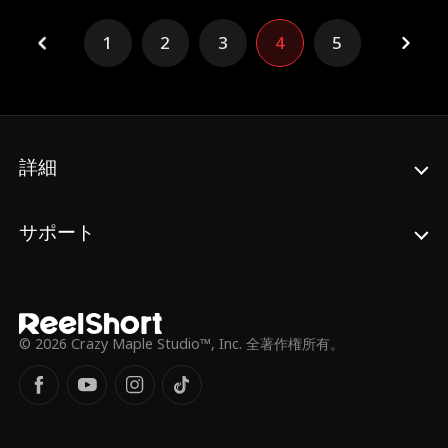
れる。
絶大な力だった。巨大な権力を握る林家、そ
して許家……奴らが裏で何を企んでいようと
1
2
3
4
5
関係ない。家柄？背景？文句があるならこの
拳で叩き潰すだけだ。
詳細
サポート
© 2026 Crazy Maple Studio™, Inc. 全著作権所有。