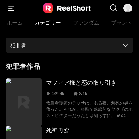
ホーム
カテゴリー
ファンダム
ブランド
犯罪者
犯罪者作品
マフィア様と恋の取り引き
449.4k
8.1k
救急看護師のテッサは、ある夜、瀕死の男を
救った。それが、冷酷で魅惑的なヤクザのボ
ス・ビクターだったとは知らずに。 命の恩
人であるはずの彼に執拗に狙われ、逃げ場を
失うテッサ。追い詰められた彼女に、さらな
死神再臨
る悲劇が襲う。最愛の弟が重病に倒れ、莫大