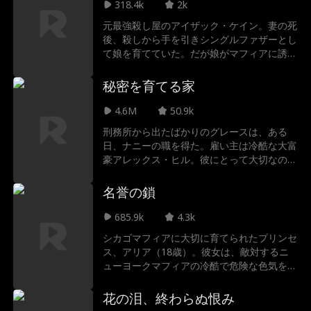
な治療費が彼女を絶望の淵へと突き落とし
318.4k
2k
た。 そんな中、ビクターは冷たい目を細め
元最強殺し屋のアイザック・ケイン。妻の死
て言い放つ。 「俺の女になれ。そうすれ
後、殺しから手を引きシングルファザーとし
ば、弟を助けてやる」 強引な結婚契約。危
て娘を育てていた。だが娘がマフィアに誘拐
険な彼の世界。拒絶しながらも、その庇護と
され、眠っていた殺戮本能が覚醒する。父親
優しさに心が揺れる。そしてついに、5年前
の愛が生み出した復讐劇が今、始まる。
秘密を育てる家
の雨の夜に彼女を救った“あの男”が彼だった
と知ったとき——憎しみと愛の境界線は激
4.6M
50.9k
しく崩れ落ちていった…。
刑務所から出たばかりのグレースは、ある
日、ナニーの職を得た。雇い主は冷酷な大富
豪アレックス・ヒル。彼にとって大切なのは
一人娘だけ。しかし、グレースはアレックス
の厳しい試練を乗り越え、次第に彼の冷たい
名誉の鎖
心を溶かしていく。だが、彼女には全てを台
無しにする「闇の秘密」が隠されていた…
685.9k
4.3k
シカゴマフィアに大切に育てられたプリンセ
ス、アリア（18歳）。彼女は、敵対するニ
ューヨークマフィアの冷酷で危険な色気を持
つ後継者、ルカとの政略結婚を強いられる。
暴力に染まった男に身も心も委ねることは、
花の泪、終わらぬ恨み
一族への最大の裏切りか。それとも、これが