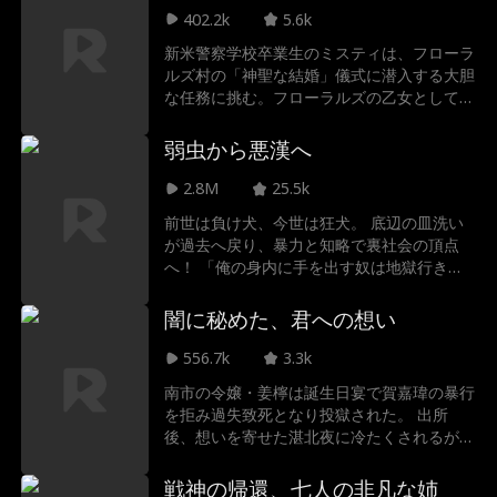
彼女が生き残るための唯一の道なのか——
402.2k
5.6k
新米警察学校卒業生のミスティは、フローラ
ルズ村の「神聖な結婚」儀式に潜入する大胆
な任務に挑む。フローラルズの乙女として偽
装し、神秘的なフローラルズ洞窟に飛び込
み、犯罪組織を出し抜き、村長の人身売買の
弱虫から悪漢へ
活動を暴き、妹のララや他の囚われた人々を
救出する。
2.8M
25.5k
前世は負け犬、今世は狂犬。 底辺の皿洗い
が過去へ戻り、暴力と知略で裏社会の頂点
へ！ 「俺の身内に手を出す奴は地獄行き
だ」 愛する者を守るため、善を捨て悪を極
める、痛快リベンジ・ノワール。
闇に秘めた、君への想い
556.7k
3.3k
南市の令嬢・姜檸は誕生日宴で賀嘉瑋の暴行
を拒み過失致死となり投獄された。 出所
後、想いを寄せた湛北夜に冷たくされるが、
彼は実は深い愛を隠し彼女のために障害を消
していた。 誤解が解け、ふたりは手を取り
戦神の帰還、七人の非凡な姉