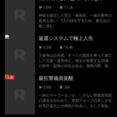
合い新たな人生を歩む。
1.8M
11.2k
神獄を鎮圧した冥王・林無涯。一族の事件の
真相を追い、7人の姉を守るため、裏社会の
敵に挑む。
返還システムで極上人生
3.3M
16.4k
王春海は出所後、すべての資産を奪って逃亡
した元妻・孫美玲と、彼女が寵愛する28歳
の青年・趙旭の存在を知る。瀕死の際、道士
に刻まれた腕の符文が「10倍返還システ
ム」を発動。女性に貢げば10倍のリターン
最狂警備員覚醒
人気
が得られる能力を得た。その後、同窓会など
の場で、孫美玲と趙旭、そして自分を嘲笑い
3.9M
26k
続けた陳建業や李安らをことごとく打ちのめ
一杯のマーラータンが、しがない警備員張易
し、屈辱の底へと突き落とした。やがて黄小
の運命を狂わせた。豊都グループの美しき女
芳、洛伊、劉紗紗、任瑶瑶――四人の女性た
社長許嘉允との偶然の出会い、そして突如見
ちの心を射止め、すべてを塗り替える大逆転
舞われた不自然な感電事故。死の淵で彼の中
劇の果てに、真の勝利者としての座を手に入
で目覚めたのは、祖父林霜から受け継がれし