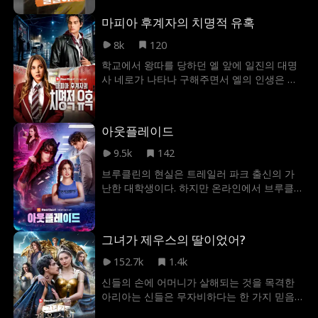
로 지목했지만, 그 이면엔 뭔가 다른 비밀이 숨
마피아 후계자의 치명적 유혹
겨져 있을지도 모른다. 폭군처럼 구는 로완 캘
러웨이는 정말 잔혹한 일진일까? 그리고 계속
8k
120
그녀를 도와주는 어거스트 랭포드, 두 사람은
학교에서 왕따를 당하던 엘 앞에 일진의 대명
과거에 만난 적이 있는 걸까? 엠마는 누구를
사 네로가 나타나 구해주면서 엘의 인생은 송
선택할까? 상극인 원수? 아니면 어린 시절 친
두리째 뒤바뀐다. 모든 여자의 워너비인 네로
구일까?
가 자신을 원한다는 사실에 엘은 네로의 눈을
바라보며 이 나쁜 남자를 믿어도 되는 걸까라
아웃플레이드
고 고민에 빠진다. 하지만 엘은 자신이 마피아
제국의 후계자인 네로의 임무 대상에 불과하
9.5k
142
다는 사실을 알지 못했다. 그리고 네로 역시 위
브루클린의 현실은 트레일러 파크 출신의 가
험에 처한 줄도 모르는 엘에게 걷잡을 수 없이
난한 대학생이다. 하지만 온라인에서 브루클린
빠져들고 있다는 것을 미처 깨닫지 못하는데...
은 블랙그로브 레인 토너먼트 상금 5만 달러를
노리는 두려움 없는 게이머 에코이다. 브루클
린에게 그 상금은 그녀의 자유를 향한 유일한
그녀가 제우스의 딸이었어?
기회이고, 우승하려면 현 챔피언인 쏜을 무너
뜨려야만 한다. 하지만 브루클린이 모르는 사
152.7k
1.4k
실이 있었으니 쏜은 사실 잘생기고 건방진 프
신들의 손에 어머니가 살해되는 것을 목격한
랫 킹이자 그녀의 조교이자 친한 친구의 오빠
아리아는 신들은 무자비하다는 한 가지 믿음
인 이든이었다. 현실에서 충돌한 후, 이든은 브
을 갖고 살았다. 그러던 어느 날, 굶주린 가족
루클린이 에코라는 것을 알아차리고 그녀를