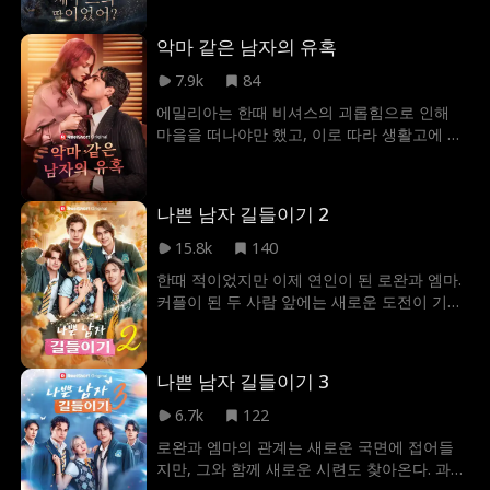
을 위해 우연히 금빛 양을 사냥하게 된 아리아
놀리기 위해 게임에 참전한다. 하지만 브루클
는 그 양이 올림포스의 성스러운 생명체라는
린의 실력과 열정 그리고 정신에 끌리게 된다.
악마 같은 남자의 유혹
사실을 전혀 알지 못했다. 이 일로 아리아는 어
그렇게 둘은 온라인에서 막을 수 없는 파트너
머니를 죽인 자이자 올림포스 불멸의 용사인
7.9k
84
가 되지만, 오프라인에서는 독한 라이벌로 남
카이로스와 맞닥뜨리게 되고, 그는 재판을 위
는다. 브루클린은 언제쯤 이든이 쏜이라는 것
에밀리아는 한때 비셔스의 괴롭힘으로 인해
해 아리아를 올림포스로 데려간다. 그곳에서
을 알아차릴까? 그리고 이 숙적들은 언제 서로
마을을 떠나야만 했고, 이로 따라 생활고에 시
아리아는 자신의 진정한 정체성과 내면에 숨
에게 완벽한 존재라는 걸 깨닫고 싸움을 멈추
달리게 된다. 몇 년 후, 에밀리아 앞에 비셔스
겨진 힘 그리고 카이로스의 폭력적인 과거 뒤
게 될까?
가 거절할 수 없는 제안을 들고 나타난다. 하지
에 숨겨진 가슴 아픈 진실을 알게 된다. 그렇게
만 비셔스 또한 과거의 학대로 인해 깊은 상처
둘은 함께 위험에 맞서고 트라우마를 극복하
나쁜 남자 길들이기 2
를 안고 살아가는 남자였다. 그리고 에밀리아
며, 영원히 둘을 하나로 묶어둘 운명을 받아들
가 비셔스를 믿고 가까워진다는 건, 결국 자신
15.8k
140
이게 되는데...
을 한번 무너뜨렸던 그 상처 속으로 다시 뛰어
한때 적이었지만 이제 연인이 된 로완과 엠마.
드는 것과 같았다. 과연 에밀리아는 비셔스에
커플이 된 두 사람 앞에는 새로운 도전이 기다
게 마음을 열 수 있을까?
리고 있다. 로완을 차지하기 위해 수단과 방법
을 가리지 않는 재벌 약혼녀, 현 상태를 고집하
며 모든 것을 통제하려는 과보호적인 어머니,
나쁜 남자 길들이기 3
그리고 로완의 세계에 어울리지 못할까 두려
워하는 엠마 자신의 불안한 마음. 엠마는 한때
6.7k
122
힘들게 쟁취한 사랑이 결국 서로의 차이를 이
로완과 엠마의 관계는 새로운 국면에 접어들
겨낼 수 있다고 믿었다… 하지만 만약 로완을
지만, 그와 함께 새로운 시련도 찾아온다. 과연
떠나는 것이 옳은 선택이라면?