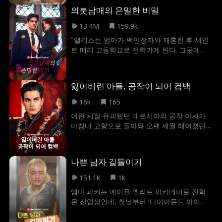
의붓남매의 은밀한 비밀
13.4M
159.9k
"앨리스는 엄마가 백만장자와 재혼한 후 세인
트 메리 고등학교로 전학가게 된다. 그곳에서
그녀와 갈등을 빚게 되는 학교 인기남 제임스
는 그녀의 의붓남매로 밝혀지는데! 과연 앨리
스와 제임스는 서로 잘 지낼 수 있을까? 아니
잃어버린 아들, 공작이 되어 컴백
면 거부할 수 없는 두 사람의 케미가 전혀 다른
감정으로 바뀌게 될까?"
16k
165
어린 시절 유괴됐던 메르시아의 공작 아서가
마침내 고향으로 돌아와 오랜 세월 헤어졌던
가족과 재회한다. 하지만 그의 가족은 마을 사
람들에게 집단적으로 학대를 당해오고 있었다.
신분을 숨긴 채 돌아온 아서, 과연 가족을 위해
나쁜 남자 길들이기
복수를 이뤄낼 수 있을까?
151.1k
1k
엠마 파커는 메이플 엘리트 아카데미로 전학
온 신입생인데, 첫날부터 ‘다이아몬드 아이
들’그룹과 맞붙었다. 학교를 좌지우지하는 네
명의 부유한 상속자들은 그녀를 공공의 적 1호