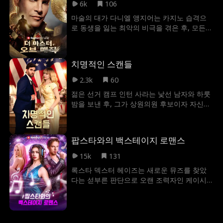
헤일 그룹의 캐스팅 오디션에 지원장을 내민
6k
106
다. 떨리는 마음으로 면접장에 들어선 순간, 그
마술의 대가 다니엘 앵지어는 카지노 습격으
녀는 경악하고 만다. 심사위원석에 앉아 자신
로 동생을 잃는 최악의 비극을 겪은 후, 모든
을 빤히 바라보는 냉혹한 보스가 바로 내 아이
것을 내려놓고 자취를 감춰버린다. 하지만 동
의 아빠, 이슨 헤일이기 때문이다.
생의 오랜 친구와 다시 이어지면서, 다니엘은
어린 시절 자신을 키워준 보육원을 지키기 위
치명적인 스캔들
해, 다시 한번 무대 위에 서기로 결심한다. 그
렇게 마술의 대가라는 타이틀을 되찾으려 하
2.3k
60
는데...
젊은 선거 캠프 인턴 사라는 낯선 남자와 하룻
밤을 보낸 후, 그가 상원의원 후보이자 자신의
상사인 크리스토퍼임을 알게 됩니다. 치열한
선거전 속에서 둘의 관계는 모든 걸 끝장낼 스
캔들이기에 사라는 정체를 숨깁니다. 과연 크
팝스타와의 백스테이지 로맨스
리스토퍼가 사랑한 건 그녀일까요, 아니면 그
녀의 거짓 모습일까요? 두 사람의 사랑은 서로
15k
131
를 파멸시킬까요, 아니면 스캔들을 이겨내고
록스타 덱스터 헤이즈는 새로운 뮤즈를 찾았
정계 최고의 커플로 거듭날까요?
다는 섣부른 판단으로 오랜 조력자인 케이시
를 떠나 신예 스타 스칼렛 하트를 택한다. 하지
만 덱스터는 상상조차 하지 못했다. 케이시가
"에코"라는 이름의 수수께끼 히트메이커이자,
자신의 커리어를 만들어 준 레이블의 실제 소