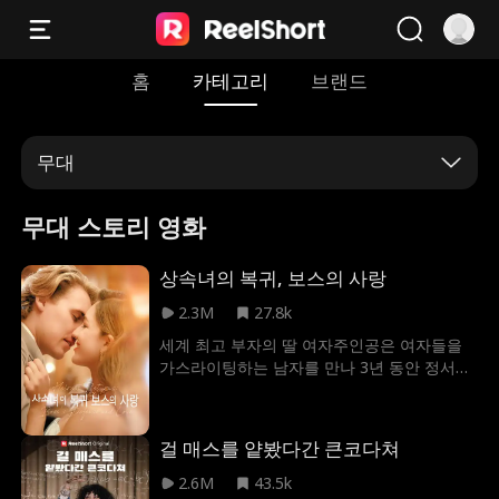
홈
카테고리
브랜드
무대
무대 스토리 영화
상속녀의 복귀, 보스의 사랑
2.3M
27.8k
세계 최고 부자의 딸 여자주인공은 여자들을
가스라이팅하는 남자를 만나 3년 동안 정서적
학대를 견뎌냈다. 수억만 달러의 재산을 바쳤
지만, 그들의 관계에서 그녀는 단 한 번도 인정
이나 존중을 받지 못 했다. 결혼 3주년 기념일
걸 매스를 얕봤다간 큰코다쳐
에 이 나쁜 남자는 뻔뻔스럽게도 내연녀를 데
려와 그녀 앞에 소개하며, 그녀의 재력•미모•
2.6M
43.5k