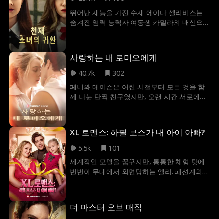
지와 모든 승객을 구하기 위해 운명에 맞서기
세상을 떠난 어머니, 유명 배우 인그리드 하트
뛰어난 재능을 가진 수재 에이다 셀리비스는
로 결심한다. 의식 불명 상태의 기장, 승객들의
와 관련된 협박 메시지를 받기 시작했고, 돔은
숨겨진 염력 능력자 여동생 카밀라의 배신으
의심, 그리고 통신 두절로 위기는 더욱 깊어진
제인을 지키려 했다. 제인은 협박의 배후에 여
로 나락에 떨어진다. 수학 경시대회에서 표절
다. 여기에 연료 누출과 위험천만한 지형까지
러 인물이 얽혀 있어 누구의 말을 들어야 할지
누명을 쓴 그녀는 온 세상의 미움을 받고, 결국
겹치며 생존율은 단 1%에 불과한 극한의 상황.
혼란에 빠졌다. 그러다 진짜 범인은 촬영장 스
가족에게까지 외면당하며 머리에 충격을 받고
이제 베테랑 파일럿의 지식과 8살 소년의 몸으
사랑하는 내 로미오에게
태프이자 제인의 어머니에게 집착했던 더그로
쓰러진다. 비극적인 추락 후, 그녀는 놀랍게도
로, 장천수는 이 절망적인 하늘 위에서 반드시
밝혀졌다. 결국 더그는 제인을 납치하려고 했
과거로 시간 여행하게 된다. 과거로 돌아온 에
40.7k
302
기적을 만들어내야만 한다.
지만, 제인의 재빠른 기지로 돔이 그녀를 구하
이다는 기만적인 여동생 카밀라의 계략을 간
페니와 메이슨은 어린 시절부터 모든 것을 함
러 나타나게 했다. 하지만 이 과정에서 두 사람
파하고, 빼앗긴 모든 것을 되찾는 것은 물론 복
께 나눈 단짝 친구였지만, 오랜 시간 서로에게
의 비밀스러운 관계가 드러나 버리고 말았다.
수에 성공할 수 있을까?
조용히 사랑을 품어왔던 사이였다. 가슴 벅찬
이에 돔은 제인 모르게 그녀의 아버지를 만나
첫날밤을 보내며 마침내 연인이 되었던 행복
제인이 배우의 길을 걷는 것을 허락하는 대신,
도 잠시, 페니는 청천벽력 같은 암 진단을 받게
돔은 런던으로 떠나 다시는 그녀를 만나지 않
XL 로맨스: 하필 보스가 내 아이 아빠?
된다. 자신을 잃게 될 슬픔으로부터 메이슨을
기로 한 거래를 맺었다. 시간은 흘러 제인의 영
지키기 위해, 그녀는 고통스럽지만 단호한 결
화 시사회가 열리는 밤, 아버지는 마침내 그녀
5.5k
101
정을 내린다. 가장 사랑하는 그를 자신의 곁에
에게 숨겨왔던 모든 진실을 털어놓았다. 그렇
세계적인 모델을 꿈꾸지만, 통통한 체형 탓에
서 밀어내는 것이다. 운명에 맞선 이들의 슬픈
게 진실을 알게 된 제인은 진심으로 사랑하게
번번이 무대에서 외면당하는 엘리. 패션계의
사랑은 과연 어떤 결말을 맞게 될까?
된 돔에게 연락했다. 그녀의 메시지를 받은 돔
거물인 헤일 그룹 대표 이슨과 충동적인 하룻
은 제인을 떠난 일에 대해 용서를 구했고 결국
밤을 보낸 후, 그녀는 홀로 아들 루카스를 키우
제인은 모든 것을 용서해 주었다. 그렇게 두 사
며 억척스럽게 살아간다. 하지만 런웨이를 향
람은 당당한 연인으로 함께 할 수 있게 되었다.
더 마스터 오브 매직
한 간절한 꿈을 포기할 수 없었던 엘리는 결국