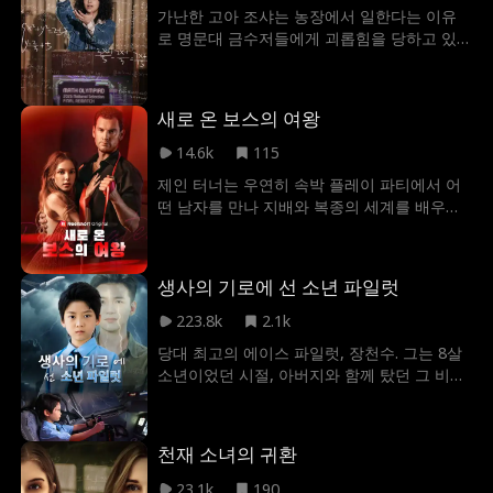
인맥•매력의 부족함으로 배신당한 거라며 조
가난한 고아 조샤는 농장에서 일한다는 이유
롱한다. 그러나 그가 몰랐던 사실은, 그녀의 단
로 명문대 금수저들에게 괴롭힘을 당하고 있
한 번의 결정으로 그와 그의 내연녀는 모든 것
다. 하지만 조샤는 그들이 가장 예상치 못한
을 잃을 수 있다는 것이었다. 그 결정적 순간,
것, 수학 실력으로 그들을 모두 이길 것이다.
그들 앞에 여주인공과 재산, 가문 수준이 비슷
한 남자 주인공이 등장한다. 그러나 악역 조연
새로 온 보스의 여왕
은 그를 무명 배우로 착각한다. 아이러니하게
14.6k
115
도 남녀 주인공 또한 처음에 서로를 오해하고,
남자 주인공은 심지어 여자 주인공을 자신의
제인 터너는 우연히 속박 플레이 파티에서 어
정략 결혼 상대로 착각하기도 한다. 전 남편의
떤 남자를 만나 지배와 복종의 세계를 배우게
배신에 분노한 여자 주인공은 급히 이혼 계약
됐다. 하지만 그의 정체는 자신의 아버지를 가
서에 서명하고 남자 주인공과 결혼한다. 그럼
족 기업에서 내쫓으려 하는 사람이었다. 하룻
에도 전남편과 그의 내연녀는 상황을 파악하
밤의 위험한 수업으로 끝날 줄 알았던 그들의
생사의 기로에 선 소년 파일럿
지 못하고, 그 대가로 여자주인공에게 다양한
관계는 제인의 커지는 관심으로 점점 깊어져
방법으로 굴욕을 당하게 된다.
만 갔다. 그리고 돔은 회사의 엄격한 규정 때문
223.8k
2.1k
에 이 상황을 들키면 모든 걸 잃게 될 수도 있
당대 최고의 에이스 파일럿, 장천수. 그는 8살
었다. 그럼에도 그는 제인의 제안을 받아들이
소년이었던 시절, 아버지와 함께 탔던 그 비행
고, 둘만의 은밀한 레슨을 이어갔다. "레슨"을
기 안으로 시간을 거슬러 돌아왔다. 장천수는
명분 삼아, 아무도 모르는 은밀한 관계를 유지
이 항공편이 모두가 사망하는 끔찍한 참사로
하던 두 사람은 서로에 대한 욕망이 커지면서
이어진다는 사실을 누구보다 잘 알고 있다. 9
비밀이 탄로 난 정도까지 발전하게 됐다. 한편,
천재 소녀의 귀환
천 미터 상공, 불타기 시작한 기체와 냉기 속에
제인은 돔의 "지도" 덕분에 영화 촬영장에서
서, 그는 과거 자신을 지키다 목숨을 잃은 아버
23.1k
190
조금씩 주목을 받게 되었다. 그러던 중, 제인은