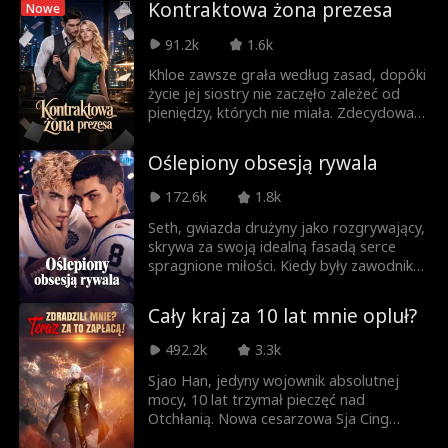
odbiera księżniczce Dianie miłość braci, ci
Kontraktowa żona prezesa
Nowe
porzucają ją i składają w ofierze bestii.
Prawda wychodzi na jaw za późno –
91.2k
1.6k
dopiero gdy smok porywa Dianę.
Khloe zawsze grała według zasad, dopóki
życie jej siostry nie zaczęło zależeć od
pieniędzy, których nie miała. Zdecydowała
się na krok ostateczny: poślubi
bezwzględnego miliardera Jaspera Tate'a,
Oślepiony obsesją rywala
urodzi mu dziedzica i odejdzie z fortuną.
Żadnych uczuć. Bez komplikacji. Czysty
172.6k
1.8k
biznes. Jasper nie przewidział jednak, że
fałszywa żona aż tak zawróci mu w
Seth, gwiazda drużyny jako rozgrywający,
głowie, a Khloe nie sądziła, że zapała
skrywa za swoją idealną fasadą serce
uczuciem do mężczyzny, którego miała
spragnione miłości. Kiedy były zawodnik
kochać tylko na niby. Kontrakt miał jeden
drugiej linii, znany jako „Wściekły Pies”
warunek — żadnej miłości. Jego złamanie
Matthew, zostaje przeniesiony do jego
Cały kraj za 10 lat mnie opluł?
może ich kosztować wszystko.
drużyny i zostaje jego wymuszonym
współlokatorem. Ich wybuchowe kłótnie
492.2k
3.3k
przeradzają się w napięcie pełne
niebezpiecznej chemii. Seth zakochuje się
Sjao Han, jedyny wojownik absolutnej
w nim bez pamięci, aż pewnego dnia
mocy, 10 lat trzymał pieczęć nad
dostrzega na naszyjniku Matthew
Otchłanią. Nowa cesarzowa Sja Cing
wygrawerowaną datę urodzin swojego
Huang – na podstawie oszczerstw – sądzi