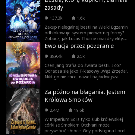
Zmęczona tym, że znana jest wyłącznie z
zasady
bogactwa swojej rodziny, Daniela ma
nadzieję nawiązać prawdziwe przyjaźnie i
137.3k
1.6k
doświadczyć normalnego życia nastolatki.
Jednak jej plany legły w gruzach, gdy
Zakup nielegalnej bestii na Wielki Egzamin
Camila Méndez, córka służącej rodziny
odblokowuje system pierwotnej formy?
Castañeda, pojawiła się w szkole, udając
Zobacz, jak Lucas Thorne miażdży elity,
dziedziczkę fortuny Castañeda. Camila
walczy z Kultem Pierwotnej Bestii,
Ewolucja przez pożeranie
szybko wspięła się na szczyt hierarchii
odkrywa swoją przeszłość i zostaje
społecznej, podczas gdy Daniela znalazła
najlepszym Władcą Bestii!
389.4k
2.5k
się na samym dole, gdzie była
Czen Jang trafia do świata bestii. I co?
prześladowana i wyśmiewana.
Odradza się jako F-klasowy „Wąż Zrzęda”.
Nikt go nie chce, nawet najładniejsza
dziewczyna w szkole, Lin Cingjüe, ma go
za nic. Wszyscy się z niego śmieją. Na
Za późno na błagania. Jestem
ostatnim dechu odpala system – pożera i
Królową Smoków
ewoluuje. Z cienia wilka, przez węża, przez
smoka (jiao), aż w końcu staje się
2.4M
19.6k
Smokiem Stwórcy, przed którym cały
świat drży. Potem przychodzi apokalipsa,
W Imperium Solis tylko ślub królewskiej
bestie atakują. Czen Jang łączy siły z
córki ze Smokiem Otchłani może
ludźmi. W ogniu walki pożera samych
przywrócić słońce. Gdy podstępna Lorelei
bogów i pnie się na szczyt.