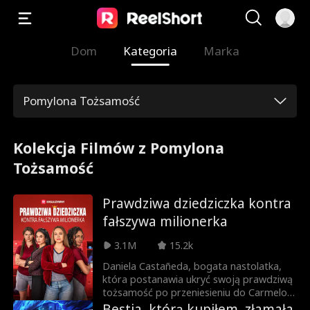
Dom
Kategoria
Marka
Pomylona Tożsamość
Kolekcja Filmów z Pomylona
Tożsamość
Prawdziwa dziedziczka kontra
fałszywa milionerka
3.1M
15.2k
Daniela Castañeda, bogata nastolatka,
która postanawia ukryć swoją prawdziwą
tożsamość po przeniesieniu do Carmelo
High, publicznej szkoły średniej.
Bestia, którą kupiłem, złamała