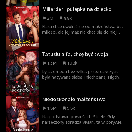
urokiem. Jaxon zmaga się z oporem
Miliarder i pułapka na dziecko
wobec niej, a napięcie między nimi
narasta, prowadząc do ostatecznej
2M
8.8k
zdrady, która zmienia wszystko.
Elara chce uwolnić się od małżeństwa bez
miłości, ale jej mąż nie chce się do niej
zbliżyć. Pewnej pamiętnej nocy Elara
spotyka Cole'a, nie wiedząc, że to
tajemniczy miliarder, prezes firmy i wujek
Tatusiu alfa, chcę być twoja
jej męża. Czy Elara odkryje, kim naprawdę
jest Cole i zrozumie, że to właśnie jego
1.5M
10.3k
szukała?
Lyra, omega bez wilka, przez całe życie
była nazywana słabą i niechcianą. Nigdy
jednak nie przypuszczała, że tego lata,
gdy ponownie zamieszka w domu alfy
Damona — mężczyzny, w którym od
Niedoskonałe małżeństwo
dawna skrycie się podkochuje — odkryje,
że jest on także ojcem jej najlepszej
1.8M
9.8k
przyjaciółki! Przebywając z nim pod
jednym dachem, nie potrafi już dłużej
Na podstawie powieści L. Steele. Gdy
tłumić swoich pragnień. Fantazjuje o
narzeczony zdradza Vivian, ta w porywie
Damonie, śni o nim i coraz bardziej
chęci bierze ślub z przystojnym siwym