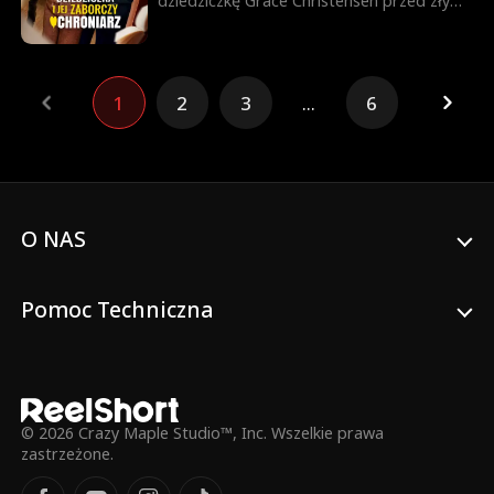
dziedziczkę Grace Christensen przed złym
prześladowcą, ale gdy się ponownie
spotykają, nieporozumienie zamienia ich w
wrogów. Teraz, gdy bezpieczeństwo
Grace znów jest zagrożone, jej ojciec
1
2
3
...
6
zatrudnia Jacka jako osobistego
ochroniarza. Czy będąc zmuszonymi
spędzać każdą chwilę razem, będą w
stanie się oprzeć?
O NAS
Pomoc Techniczna
© 2026 Crazy Maple Studio™, Inc. Wszelkie prawa
zastrzeżone.