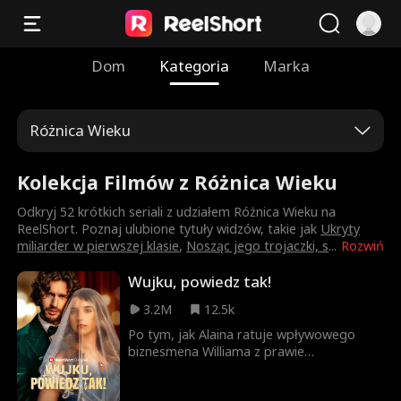
Dom
Kategoria
Marka
Różnica Wieku
Kolekcja Filmów z Różnica Wieku
Odkryj 52 krótkich seriali z udziałem Różnica Wieku na
ReelShort. Poznaj ulubione tytuły widzów, takie jak
Ukryty
miliarder w pierwszej klasie
,
Nosząc jego trojaczki, s
...
Rozwiń
Wujku, powiedz tak!
3.2M
12.5k
Po tym, jak Alaina ratuje wpływowego
biznesmena Williama z prawie
śmiertelnego wypadku samochodowego,
on składa jej obietnicę. Kilka miesięcy