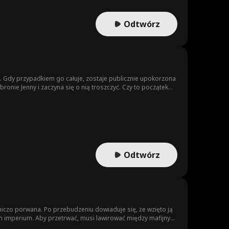
Odtwórz
 Gdy przypadkiem go całuje, zostaje publicznie upokorzona
bronie Jenny i zaczyna się o nią troszczyć. Czy to początek
Odtwórz
niczo porwana. Po przebudzeniu dowiaduje się, że wzięto ją
m imperium. Aby przetrwać, musi lawirować między mafijnym
nnego wychodzi na jaw, bohaterka odkrywa, że cała