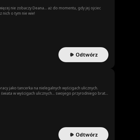
ięcej nie zobaczy Deana... aż do momentu, gdy jej ojciec
 nich o tym nie wie!
Odtwórz
acy jako tancerka na nielegalnych wyścigach ulicznych.
świata w wyścigach ulicznych... swojego przyrodniego brata.
Odtwórz