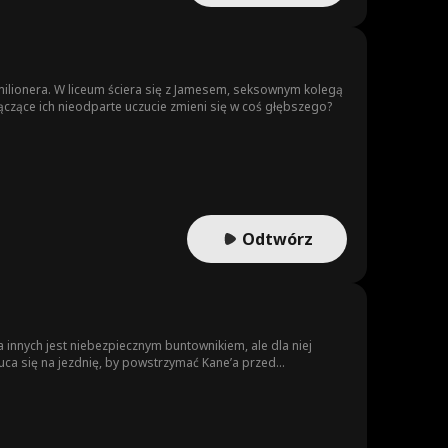
 milionera. W liceum ściera się z Jamesem, seksownym kolegą
łączące ich nieodparte uczucie zmieni się w coś głębszego?
Odtwórz
 innych jest niebezpiecznym buntownikiem, ale dla niej
zuca się na jezdnię, by powstrzymać Kane’a przed