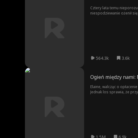
Cztery lata temu nieporozu
niespodziewanie ożenił się
564.3k
3.6k
Ogień między nami: 
Elaine, walcząc o opłaceni
Jednak los sprawia, że prz
I oddaje mu swoją dziewic
1.5M
6.9k