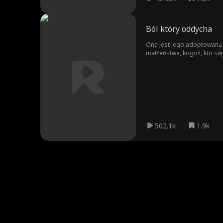
Ból który oddycha
Ona jest jego adoptowaną s
małżeństwa, kogoś, kto si
502.1k
1.9k