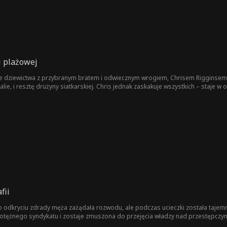
i plażowej
cie dziewictwa z przybranym bratem i odwiecznym wrogiem, Chrisem Rigginsem.
lie, i resztę drużyny siatkarskiej. Chris jednak zaskakuje wszystkich – staje w o
fii
Po odkryciu zdrady męża zażądała rozwodu, ale podczas ucieczki została tajem
otężnego syndykatu i zostaje zmuszona do przejęcia władzy nad przestępczy
tajemnie badając spisek, który doprowadził do tej pomyłki. Gdy tożsamość wi