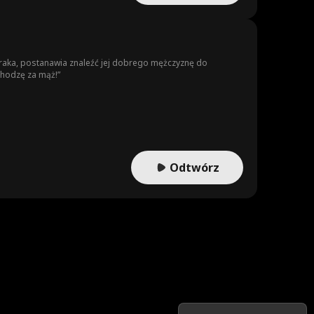
 raka, postanawia znaleźć jej dobrego mężczyznę do
chodzę za mąż!”
Odtwórz