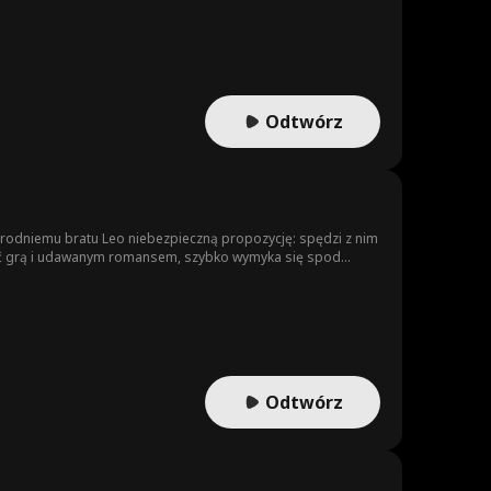
Odtwórz
rodniemu bratu Leo niebezpieczną propozycję: spędzi z nim
ło być grą i udawanym romansem, szybko wymyka się spod
Odtwórz