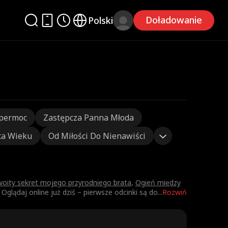
Doładowanie
Polski
permoc
Zastępcza Panna Młoda
ca Wieku
Od Miłości Do Nienawiści
woity sekret mojego przyrodniego brata
,
Ogień między
Oglądaj online już dziś – pierwsze odcinki są do
...
Rozwiń