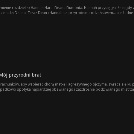
mienie rozdzieliło Hannah Hart i Deana Dumonta. Hannah przysięgła, że nigdy w
 z matką Deana. Teraz Dean i Hannah są przyrodnim rodzeństwem... ale żadne z
Mój przyrodni brat
e rachunków, aby wspierać chorą matkę i agresywnego ojczyma, zwraca się ku pr
ypadkowo spotyka najbardziej obawianego i zazdrośnie podziwianego mistrza 
two.