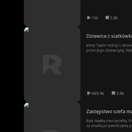
1M
5.8k
Dziewica z siatkówk
Jenny Taylor marzy o utra
przez jego dziewczynę, Nata
zakazanego romansu?
669.9k
5.9k
Zastępstwo szefa ma
Była zwykłą nauczycielką. 
za zmarłą przywódczynię p
półświatkiem a prawem, po