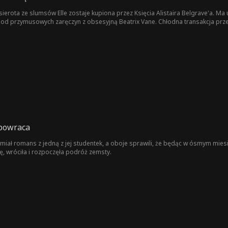
ierota ze slumsów Elle zostaje kupiona przez Księcia Alistaira Belgrave'a. Ma 
ra od przymusowych zaręczyn z obsesyjną Beatrix Vane. Chłodna transakcja pr
awę komplikuje tajny wyrok śmierci, który Alistair przygotował na Elle. Kiedy 
al. Elle ucieka, przekonana, że Alistair planował ją zabić. Gdy uzbrojona Beatri
ostał podpisany. Para odkrywa takie same blizny z dzieciństwa, co dowodzi, że
powraca
 miał romans z jedną z jej studentek, a oboje sprawili, że będąc w ósmym miesi
ę, wróciła i rozpoczęła podróż zemsty.