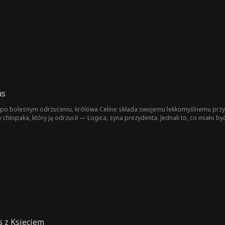
związek z jej własnym pochodzeniem.
us
 po bolesnym odrzuceniu, królowa Celine składa swojemu lekkomyślnemu przy
zczy chłopaka, który ją odrzucił — Logica, syna prezydenta. Jednak to, co mia
tają się prawdziwe, Celine bezpowrotnie traci nad nim władzę.
 z Księciem