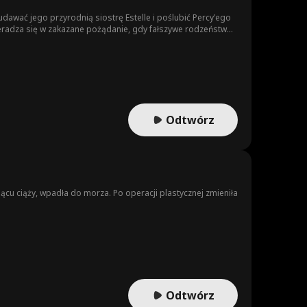
udawać jego przyrodnią siostrę Estelle i poślubić Percy'ego
zeradza się w zakazane pożądanie, gdy fałszywe rodzeństwo
Beatrix ujawnia prawdziwą tożsamość dziewczyny na balu
x osacza uciekinierkę, Alistair przyjmuje za nią kulę i
 los połączył ich na długo przed zawarciem układu.
Odtwórz
ącu ciąży, wpadła do morza. Po operacji plastycznej zmieniła
Odtwórz