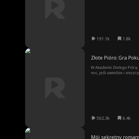
mistyfikacja ma szokujący 
191.1k
1.8k
Złote Pióro: Gra Pok
W Akademii Złotego Pióra,
noc, jeśli uwiedzie i znis
kontroli. Gdy uczucia Leo s
502.3k
6.4k
Mój sekretny romans