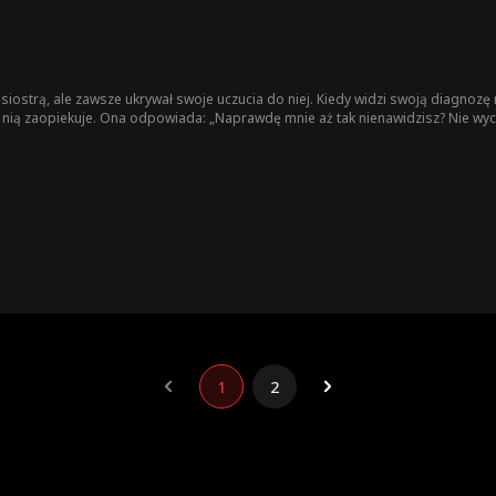
iostrą, ale zawsze ukrywał swoje uczucia do niej. Kiedy widzi swoją diagnozę
ę nią zaopiekuje. Ona odpowiada: „Naprawdę mnie aż tak nienawidzisz? Nie wy
1
2