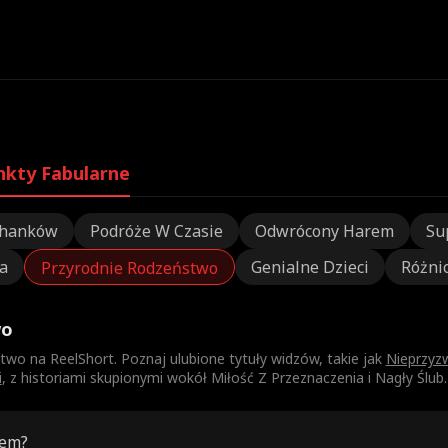
nkty Fabularne
chanków
Podróże W Czasie
Odwrócony Harem
Su
a
Genialne Dzieci
Różni
Przyrodnie Rodzeństwo
wo
stwo na ReelShort. Poznaj ulubione tytuły widzów, takie jak
Nieprzyz
i
, z historiami skupionymi wokół Miłość Z Przeznaczenia i Nagły Ślub. 
tem?