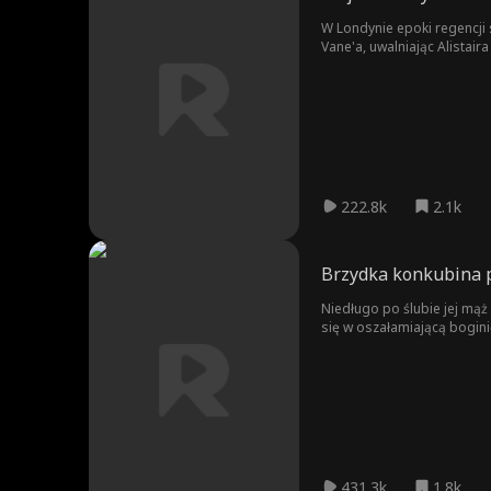
W Londynie epoki regencji s
Vane'a, uwalniając Alistai
zakochuje się w sobie. Spr
zaręczynowym, wybucha skand
wyznaje: wyrok nigdy nie z
222.8k
2.1k
Brzydka konkubina 
Niedługo po ślubie jej mąż
się w oszałamiającą bogini
431.3k
1.8k