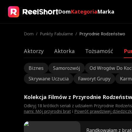
Dom
Kategoria
Marka
Dom
/
Punkty Fabularne
/
Przyrodnie Rodzeństwo
Aktorzy
Aktorka
Tożsamość
Pu
Biznes
Samorozwój
Od Wrogów Do Ko
Skrywane Uczucia
Faworyt Grupy
Karm
Kolekcja Filmów z Przyrodnie Rodzeńst
Odkryj 18 krótkich seriali z udziałem Przyrodnie Rodzeń
nami: Mój przyrodni brat
i
Powrót prawdziwej dziedziczk
Randkowałam z bra