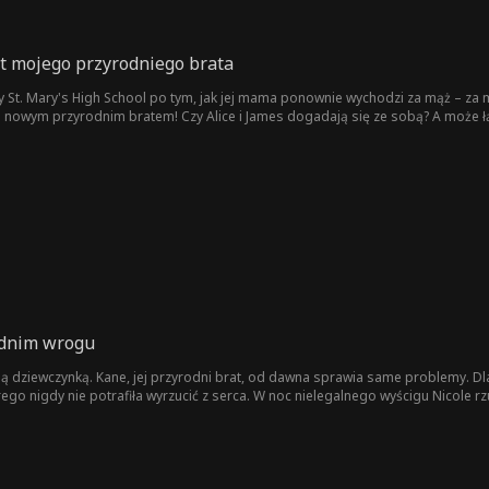
t mojego przyrodniego brata
ły St. Mary's High School po tym, jak jej mama ponownie wychodzi za mąż – za
 jej nowym przyrodnim bratem! Czy Alice i James dogadają się ze sobą? A może 
odnim wrogu
ą dziewczynką. Kane, jej przyrodni brat, od dawna sprawia same problemy. Dla
ego nigdy nie potrafiła wyrzucić z serca. W noc nielegalnego wyścigu Nicole r
. Tymczasem Kane walczy z uczuciami, których wie, że nie powinien żywić.