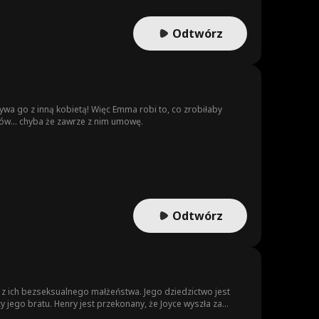
Odtwórz
a go z inną kobietą! Więc Emma robi to, co zrobiłaby
rów... chyba że zawrze z nim umowę.
Odtwórz
 z ich bezseksualnego małżeństwa. Jego dziedzictwo jest
jego bratu. Henry jest przekonany, że Joyce wyszła za
matka dostaje diagnozę raka i pilnie potrzebują pieniędzy...