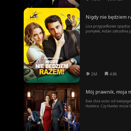
Nigdy nie będziem r
Lisa przypadkowo spędza no
pomyłek, Aidan zatrudnia j
2M
4.8k
Mój prawnik, moja m
Evie chce uciec od swojego
Huntera. Czy Hunter może by