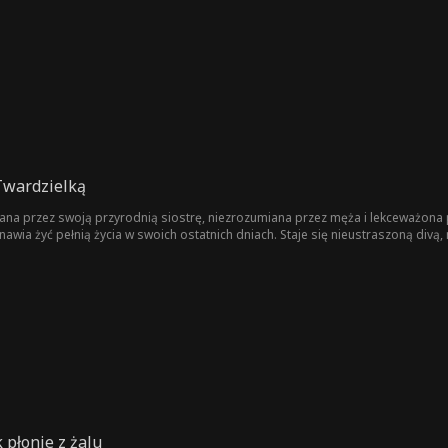
Twardzielką
ana przez swoją przyrodnią siostrę, niezrozumiana przez męża i lekceważona 
nawia żyć pełnią życia w swoich ostatnich dniach. Staje się nieustraszoną divą
gle zdaje sobie sprawę, że pomylił ją z kimś innym, kto uratował mu życie...
 płonie z żalu