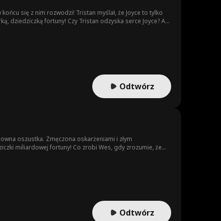
 Tristan myślał, że Joyce to tylko
 Tristan odzyska serce Joyce? A
Odtwórz
resowna oszustka. Zmęczona oskarżeniami i złym
czki miliardowej fortuny! Co zrobi Wes, gdy zrozumie, że
Odtwórz