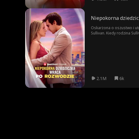
Niepokorna dziedzic
Oskarżona o oszustwo i utr
Sullivan. Kiedy rodzina Sul
oszustce. Ukrywa swoją no
oszukany przez Lanę.
2.1M
6k