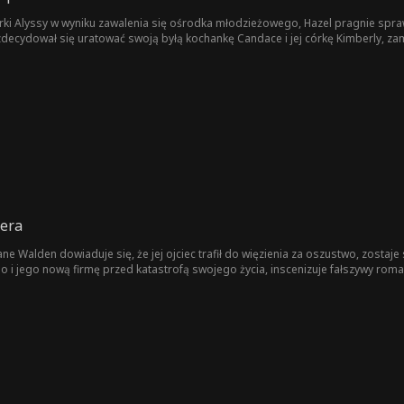
córki Alyssy w wyniku zawalenia się ośrodka młodzieżowego, Hazel pragnie spraw
cydował się uratować swoją byłą kochankę Candace i jej córkę Kimberly, zami
o Jace’a, jak i Candace. W miarę jak próbuje poradzić sobie z bólem, przekszta
uciem winy Jace podejmuje próbę zadośćuczynienia, co prowadzi go do dobrowo
aje sam, zmuszony stawić czoła skutkom swoich decyzji.
dera
ne Walden dowiaduje się, że jej ojciec trafił do więzienia za oszustwo, zostaje
 i jego nową firmę przed katastrofą swojego życia, inscenizuje fałszywy romans
mniał o Jane. Jak powiedzieć Vincentowi, że ma 7-letniego syna o imieniu Dylan