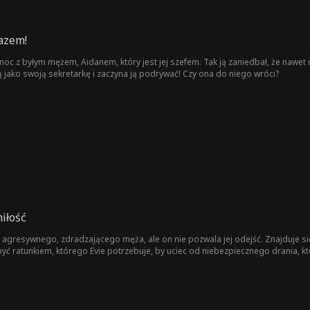
azem!
c z byłym mężem, Aidanem, który jest jej szefem. Tak ją zaniedbał, że nawet n
ą jako swoją sekretarkę i zaczyna ją podrywać! Czy ona do niego wróci?
iłość
 agresywnego, zdradzającego męża, ale on nie pozwala jej odejść. Znajduje si
ć ratunkiem, którego Evie potrzebuje, by uciec od niebezpiecznego drania, któr