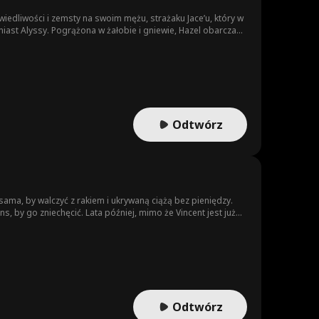
iedliwości i zemsty na swoim mężu, strażaku Jace’u, który w
ast Alyssy. Pogrążona w żałobie i gniewie, Hazel obarcza
łca go w siłę do działania, zakładając fundację wspierającą
lnego wygnania. Ostatecznie Hazel rusza dalej, odnajduje
Odtwórz
 sama, by walczyć z rakiem i ukrywaną ciążą bez pieniędzy.
, by go zniechęcić. Lata później, mimo że Vincent jest już
?
Odtwórz