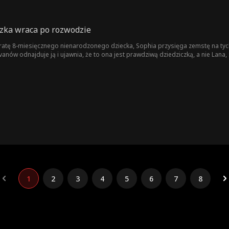
zka wraca po rozwodzie
atę 8-miesięcznego nienarodzonego dziecka, Sophia przysięga zemstę na tych, k
livanów odnajduje ją i ujawnia, że to ona jest prawdziwą dziedziczką, a nie Lana
wą tożsamość i rozpoczyna misję zemsty. W międzyczasie Ryan uświadamia sobi
1
2
3
4
5
6
7
8