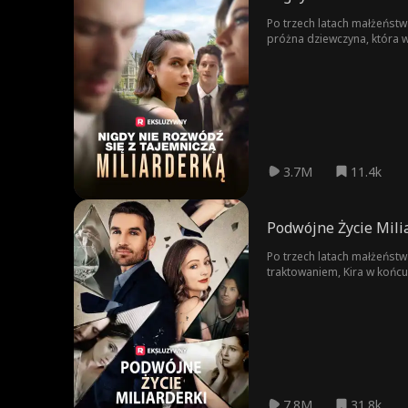
Po trzech latach małżeństwa z Tri
próżna dziewczyna, która wyszła za
może zakocha się w dużo 
3.7M
11.4k
Podwójne Życie Mili
Po trzech latach małżeństw
traktowaniem, Kira w końcu
popełnił największy błąd s
7.8M
31.8k