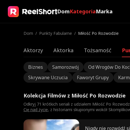
Dom
Kategoria
Marka
Dom
/
Punkty Fabularne
/
Miłość Po Rozwodzie
Aktorzy
Aktorka
Tożsamość
Pu
Biznes
Samorozwój
Od Wrogów Do Ko
Skrywane Uczucia
Faworyt Grupy
Karm
Kolekcja Filmów z Miłość Po Rozwodzie
Odkryj 71 krótkich seriali z udziałem Miłość Po Rozwodz
Cię nad życie
, z historiami skupionymi wokół Skomplikow
Nigdy nie rozwódź si