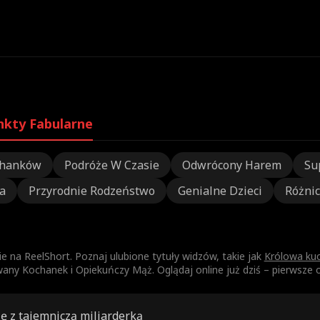
nkty Fabularne
chanków
Podróże W Czasie
Odwrócony Harem
Su
a
Przyrodnie Rodzeństwo
Genialne Dzieci
Różni
ie na ReelShort. Poznaj ulubione tytuły widzów, takie jak
Królowa kuc
any Kochanek i Opiekuńczy Mąż. Oglądaj online już dziś – pierwsze 
ę z tajemniczą miliarderką