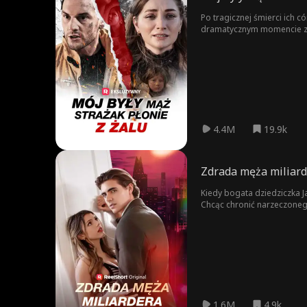
Po tragicznej śmierci ich 
dramatycznym momencie zde
winą za śmierć córki zarówn
dzieci. Przytłoczony pocz
nową miłość, a Jace pozost
4.4M
19.9k
Zdrada męża miliar
Kiedy bogata dziedziczka Ja
Chcąc chronić narzeczonego
miliarderem, wciąż nie zapo
1.6M
4.9k