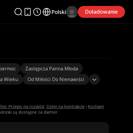
Doładowanie
Polski
permoc
Zastępcza Panna Młoda
ca Wieku
Od Miłości Do Nienawiści
hni: Przepis na rozwód
,
Dżinn na kontrakcie
i
Kocham
odcinki są dostępne za darmo!