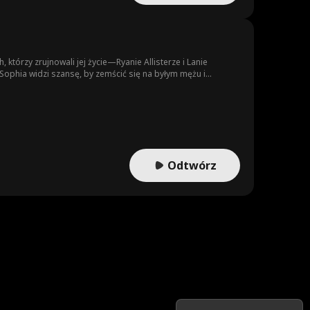
tórzy zrujnowali jej życie—Ryanie Allisterze i Lanie
, Sophia widzi szansę, by zemścić się na byłym mężu i
e, że nie może żyć bez Sophii i że na początku został
Odtwórz