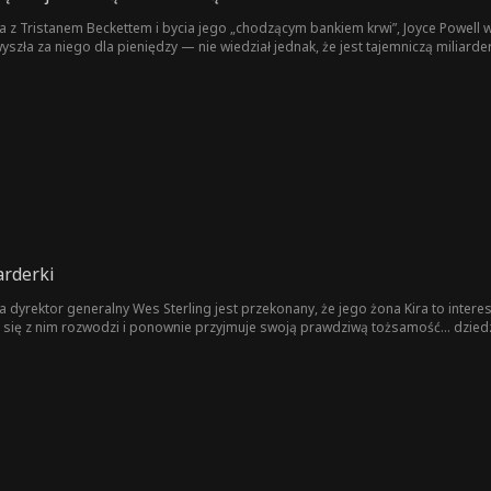
stanem Beckettem i bycia jego „chodzącym bankiem krwi”, Joyce Powell w końcu się z nim rozwodzi!
 niego dla pieniędzy — nie wiedział jednak, że jest tajemniczą miliarderką, dziedziczką fortuny! Czy
młodszym, uroczym Williamie Pope?
arderki
a dyrektor generalny Wes Sterling jest przekonany, że jego żona Kira to inte
 się z nim rozwodzi i ponownie przyjmuje swoją prawdziwą tożsamość… dziedzi
wojego życia? Czy Kira się na nim zemści… a może znów się w nim zakocha?