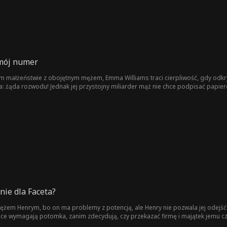
 mój numer
 małżeństwie z obojętnym mężem, Emma Williams traci cierpliwość, gdy odkryw
a: żąda rozwodu! Jednak jej przystojny miliarder mąż nie chce podpisać papie
nie dla Faceta?
mężem Henrym, bo on ma problemy z potencją, ale Henry nie pozwala jej odejść
e wymagają potomka, zanim zdecydują, czy przekazać firmę i majątek jemu czy 
miłości. Joyce jest zdeterminowana, by udowodnić mu, że się myli, ale wtedy jej 