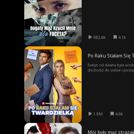
982.6k
4.1k
Po Raku Stałam Się 
Evelyn od dawna była ucisk
dochodzi do siebie i posta
siostrze. Jednak jej mąż na
1.9M
4.6k
Mój były mąż strażak