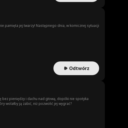
ie pamięta jej twarzy! Następnego dnia, w komicznej sytuacji
Odtwórz
ę bez pieniędzy i dachu nad głową, dopóki nie spotyka
y wolałby ją zabić, niż pozwolić jej wygrać?