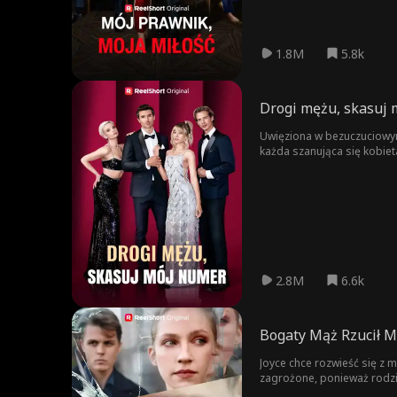
1.8M
5.8k
Drogi mężu, skasuj
Uwięziona w bezuczuciowym
każda szanująca się kobiet
2.8M
6.6k
Bogaty Mąż Rzucił M
Joyce chce rozwieść się z 
zagrożone, ponieważ rodzic
niego dla pieniędzy, nie z 