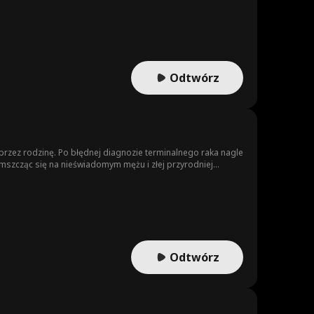
Odtwórz
przez rodzinę. Po błędnej diagnozie terminalnego raka nagle
, mszcząc się na nieświadomym mężu i złej przyrodniej
Odtwórz