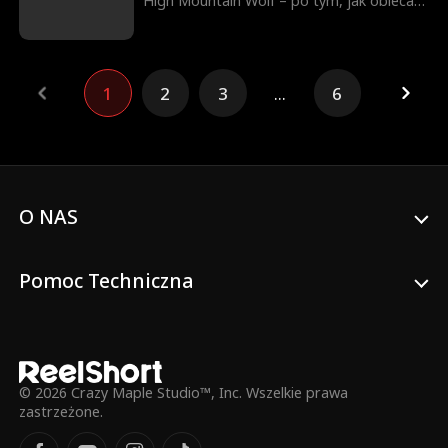
High Mountain Wolf – po tym, jak obiecał
ją chronić. Zgodnie z przepowiednią
wiedźmy o przeznaczonych sobie
partnerach została jego Luną. Holden
jednak błędnie uznał, że poślubiła go
1
2
3
...
6
wyłącznie dla tej pozycji, przez co zaczął
darzyć ją nienawiścią. Intrygi Ivy, jego
ukochanej z dzieciństwa, sprawiają, że Ella
zaczyna wierzyć w ich romans i
przypadkiem podsłuchuje, jak Holden
planuje pozbyć się ich nienarodzonego
dziecka. Odchodzi, by chronić maleństwo, i
O NAS
trafia do swojego domu – klanu Silver
Snow. Tam odkrywa, że jest ich dawno
zaginioną księżniczką.
Pomoc Techniczna
© 2026 Crazy Maple Studio™, Inc. Wszelkie prawa
zastrzeżone.