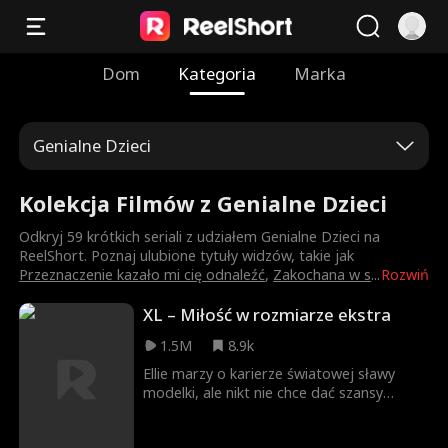
Dom
Kategoria
Marka
Genialne Dzieci
Kolekcja Filmów z Genialne Dzieci
Odkryj 59 krótkich seriali z udziałem Genialne Dzieci na
ReelShort. Poznaj ulubione tytuły widzów, takie jak
Przeznaczenie kazało mi cię odnaleźć
,
Zakochana w s
...
Rozwiń
XL – Miłość w rozmiarze ekstra
1.5M
8.9k
Ellie marzy o karierze światowej sławy
modelki, ale nikt nie chce dać szansy
puszystej dziewczynie. Po przelotnej
przygodzie z Easonem, prezesem marki