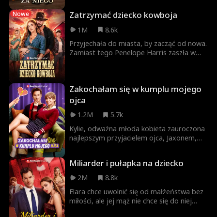
tylko po to, by odkryć, że wujek jej
Zatrzymać dziecko kowboja
Nowe
narzeczonego to jej teraz odnoszący
sukcesy były. Gdy stare uczucia powracają,
1M
8.6k
a nieporozumienia się wyjaśniają, oboje
zbliżają się do siebie, dostając drugą
Przyjechała do miasta, by zacząć od nowa.
szansę na miłość.
Zamiast tego Penelope Harris zaszła w
ciążę ze starszym, wpływowym bratem
swojego byłego, Knoxem Grantem –
surowym kowbojem i właścicielem rancza,
Zakochałam się w kumplu mojego
na którym pracuje. Teraz Penelope
znalazła się między mężczyzną, który
ojca
spaliłby dla niej cały świat, a byłym, który
1.2M
5.7k
pragnie patrzeć, jak to ona płonie.
Kylie, odważna młoda kobieta zauroczona
najlepszym przyjacielem ojca, Jaxonem,
testuje jego granice, kusząc go swoim
urokiem. Jaxon zmaga się z oporem
Miliarder i pułapka na dziecko
wobec niej, a napięcie między nimi
narasta, prowadząc do ostatecznej
2M
8.8k
zdrady, która zmienia wszystko.
Elara chce uwolnić się od małżeństwa bez
miłości, ale jej mąż nie chce się do niej
zbliżyć. Pewnej pamiętnej nocy Elara