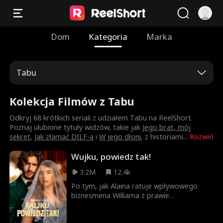
Dom
Kategoria
Marka
Tabu
Kolekcja Filmów z Tabu
Odkryj 68 krótkich seriali z udziałem Tabu na ReelShort.
Poznaj ulubione tytuły widzów, takie jak
Jego brat, mój
sekret
,
Jak złamać DILF-a
i
W jego dłoni
, z historiami
...
Rozwiń
Wujku, powiedz tak!
3.2M
12.4k
Po tym, jak Alaina ratuje wpływowego
biznesmena Williama z prawie
śmiertelnego wypadku samochodowego,
on składa jej obietnicę. Kilka miesięcy