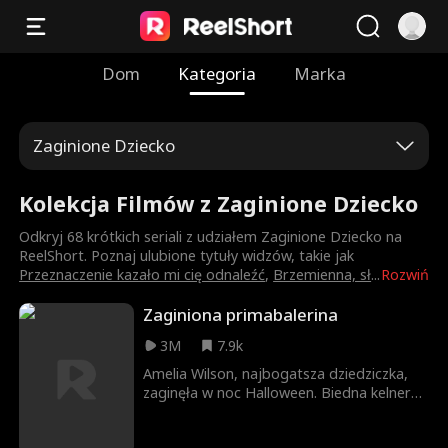
Dom
Kategoria
Marka
Zaginione Dziecko
Kolekcja Filmów z Zaginione Dziecko
Odkryj 68 krótkich seriali z udziałem Zaginione Dziecko na
ReelShort. Poznaj ulubione tytuły widzów, takie jak
Przeznaczenie kazało mi cię odnaleźć
,
Brzemienna, sł
...
Rozwiń
Zaginiona primabalerina
3M
7.9k
Amelia Wilson, najbogatsza dziedziczka,
zaginęła w noc Halloween. Biedna kelnerka
Jennifer znalazła i porwała Amelię, aby to
jej córka mogła zostać adoptowana przez