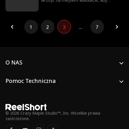
wróżyć na miejskim wiadukcie, aby
zarabiać pieniądze dla swojego
brutalnego wujka i ciotki, którzy bili ją
bezlitośnie i prawie sprzedali handlarzom
ludźmi. W krytycznym momencie jej młody
1
2
3
...
7
wujek—zawodowy kierowca wyścigowy—
przybył, by ją uratować. Od tego
momentu jej czterej niezwykle
utalentowani wujkowie rozpoczęli pełną
kampanię, by rozpieszczać swoją
siostrzenicę i zemścić się. Najmłodszy
wujek przysiągł, że złoczyńcy "zapłacą
O NAS
dziesięciokrotnie"; trzeci wujek, trzykrotny
zdobywca nagród aktorskich, zaczął
wykorzystywać swoją ogromną bazę
Pomoc Techniczna
fanów, by ujawnić ich zbrodnie; drugi
wujek, geniusz naukowy, planował uczynić
ich życie "piekłem na ziemi"; podczas gdy
najstarszy wujek, bezwzględny magnat,
groził wysłaniem ich do Afryki, by kopali
węgiel. Kiedy dziewczynka w końcu wróciła
© 2026 Crazy Maple Studio™, Inc. Wszelkie prawa
do domu, jej dziadek płakał ze szczęścia,
zastrzeżone.
babcia cudownie wyzdrowiała z
przewlekłej choroby, kuzyni promienieli