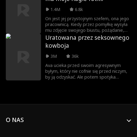
mężczyzną, który spaliłby dla niej cały
1.4M
6.8k
świat, a byłym, który pragnie patrzeć, jak
to ona płonie.
On jest jej przystojnym szefem, ona jego
pracownicą. Kiedy przez pomyłkę wysyła
mu zdjęcie swojego biustu, pożądanie,
skandal i tajemnice wywracają do góry
Uratowana przez seksownego
nogami życie w biurze – i jej uczucia.
kowboja
3M
36k
Ava ucieka przed swoim agresywnym
byłym, który nie cofnie się przed niczym,
by ją odzyskać. Ale potem spotyka
seksownego kowboja, który ratuje ją i
uczy, jak kobieta powinna być kochana.
Czy Ava nauczy się ponownie kochać, czy
też jej agresywny były dorwie ją, zanim
będzie miała na to szansę?
O NAS