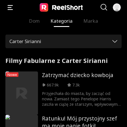
Dom
Kategoria
Marka
Carter Sirianni
Filmy Fabularne z Carter Sirianni
Zatrzymać dziecko kowboja
Nowe
667.9k
7.3k
Przyjechała do miasta, by zacząć od
nowa. Zamiast tego Penelope Harris
zaszła w ciążę ze starszym, wpływowym
bratem swojego byłego, Knoxem
Grantem – surowym kowbojem i
Ratunku! Mój przystojny szef
właścicielem rancza, na którym pracuje.
ma moje nagie fotki!
Teraz Penelope znalazła się między