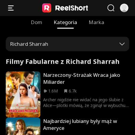
Dom
Kategoria
Marka
Richard Sharrah
Filmy Fabularne z Richard Sharrah
Narzeczony-Strażak Wraca jako
Miliarder
1.6M
6.7k
Archer nigdzie nie widać na jego ślubie z
Alice—plotki mówią, że zginął w wybuchu
podczas akcji gaśniczej. Chciwi rodzice
Alice próbują wydać ją za obleśnego
Najbardziej lubiany były mąż w
zalotnika, Philipa. Na nowym ślubie Alice w
Ameryce
końcu widzi swojego męża ponownie—ale
teraz jest zaręczony z kimś innym.